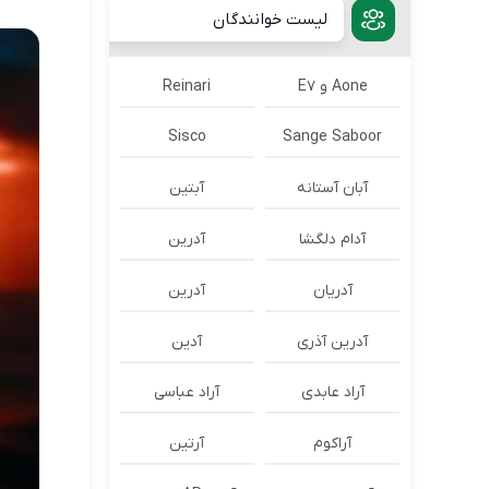
لیست خوانندگان
Aone و E7
Reinari
Sisco
Sange Saboor
آبان آستانه
آبتین
آدام دلگشا
آدرين
آدریان
آدرین
آدرین آذری
آدین
آراد عابدی
آراد عباسی
آراکوم
آرتین