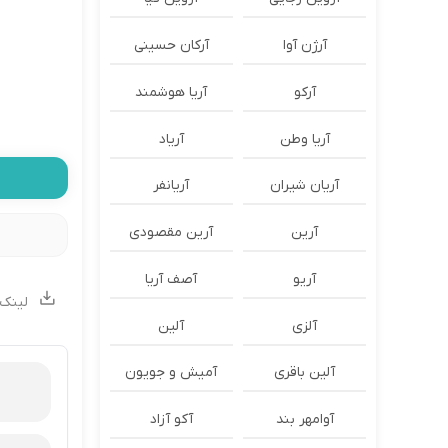
آرژن آوا
آرکان حسینی
آرکو
آریا هوشمند
آریا وطن
آریاد
آریان شیران
آریانفر
آرین
آرین مقصودی
آریو
آصف آریا
لینک 
آلزی
آلین
آلین باقری
آمیش و جویون
آوامهر بند
آکو آزاد