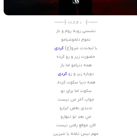
───┤ ♩♬♫♪♭ ├───
نشستی روبه روم و باز
تمومِ دلخوشیامو
با لبخندت شرو(ع)
کردی
حضورت زیر و رو کرده
همه دنیامو اما باز
دوباره زیر و رو
کردی
همه دنیا سکوت کرده.
سکوت اما برای تو،
جوابِ آخرِ من نیست
ندیدی بغضِ ابرارو
منِ بعدِ تو تنهارو
الان موقعِ رفتن نیست
مهم نیس تلخه یا شیرین