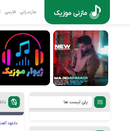
مازنی موزیک
مازندرانی
فارسی
ک
پلی لیست ها
دانل
دانلود
آهن