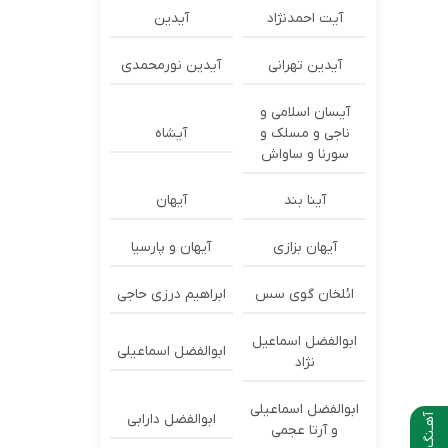
آیت احمدنژاد
آیدین
آیدین تهرانی
آیدین نورمحمدی
آیسان اسلامی و
ناجی و مسلک و
آیشاه
سورنا و ساواش
آینا بند
آیهان
آیهان بزازی
آیهان و پارسیا
ائلخان گوی سس
ابراهیم درزی حاجی
ابوالفضل اسماعیل
ابوالفضل اسماعیلی
نژاد
ابوالفضل اسماعیلی
ابوالفضل دارابی
آهـنگ بعدی
و آرتا عجمی