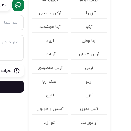
نظرا
آرژن آوا
آرکان حسینی
آرکو
آریا هوشمند
آریا وطن
آریاد
آریان شیران
آریانفر
آرین
آرین مقصودی
نظرات ب
آریو
آصف آریا
آلزی
آلین
آلین باقری
آمیش و جویون
آوامهر بند
آکو آزاد