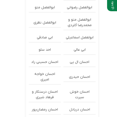
ابوالفضل رضوانی
ابوالفضل متو
ابوالفضل متو و
ابوالفضل نظری
محمدرضا گلردی
ابولفضل اسماعیلی
ابی صادقی
ابی عالی
احد سلو
احسان ال پی
احسان حسینی راد
احسان خواجه
احسان حیدری
امیری
احسان خوش
احسان درستكار و
سیرت
فرهاد شيرى
احسان دریادل
احسان رمضان‌پور