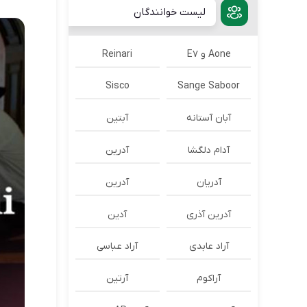
لیست خوانندگان
Aone و E7
Reinari
Sisco
Sange Saboor
آبان آستانه
آبتین
آدام دلگشا
آدرين
آدریان
آدرین
آدرین آذری
آدین
آراد عابدی
آراد عباسی
آراکوم
آرتین