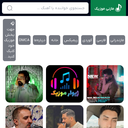
مازنی موزیک
🎧
جهت
پخش
مازندرانی
فارسی
کوردی
ریمیکس
خانه
درباره‌‌ما
DMCA
موزیک
خود
کلیک
کنید…