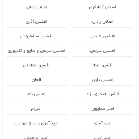
اشکان‌ کمانگری
اصغر ایمانی
اصلان رادان
افشین آذری
افشین حسنی
افشین سیاهپوش
افشین شریفی
افشین شریفی و شایع و گادپوری
افشین عطا
افشین مطمئن
افشین یاری
الجان
الیاس افتخاری نژاد
ام سی داج
امير همايون
اميرام
امید آمری
امید آمری و ایرج مهدیان
امید آیین
امید ابراهیمی