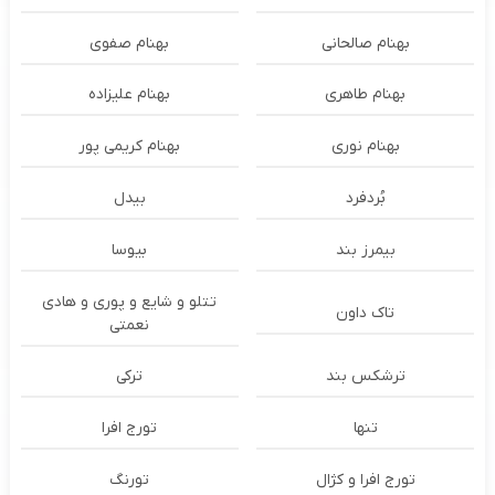
بهنام صالحانی
بهنام صفوی
بهنام طاهری
بهنام علیزاده
بهنام نوری
بهنام کریمی پور
بُردفرد
بیدل
بیمرز بند
بیوسا
تتلو و شایع و پوری و هادی
تاک داون
نعمتی
ترشكس بند
ترکی
تنها
تورج افرا
تورج افرا و کژال
تورنگ