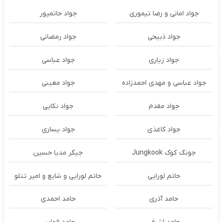
جواد امانی و رضا تیموری
جواد حاتمپور
جواد ذبیحی
جواد رمضانی
جواد زیاری
جواد عباسی
جواد عباسی و مهدی احمدزاده
جواد معینی
جواد مقدم
جواد نکایی
جواد کاغذی
جواد یساری
جونگ کوک Jungkook
جیگر مدیا حسین
حاتم لورایی
حاتم لورایی و شایع و امیر تتلو
حامد آذری
حامد احمدی