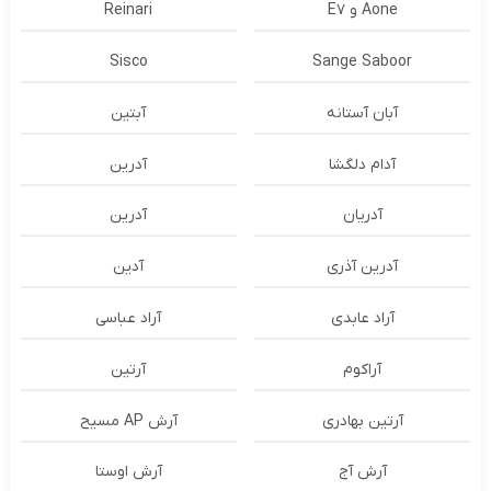
Aone و E7
Reinari
Sisco
Sange Saboor
آبان آستانه
آبتین
آدام دلگشا
آدرين
آدریان
آدرین
آدرین آذری
آدین
آراد عابدی
آراد عباسی
آراکوم
آرتین
آرتین بهادری
آرش AP مسیح
آرش آج
آرش اوستا