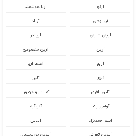
آرکو
آریا هوشمند
آریا وطن
آریاد
آریان شیران
آریانفر
آرین
آرین مقصودی
آریو
آصف آریا
آلزی
آلین
آلین باقری
آمیش و جویون
آوامهر بند
آکو آزاد
آیت احمدنژاد
آیدین
آیدین تهرانی
آیدین نورمحمدی