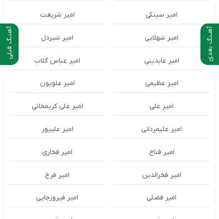
امیر سینکی
امیر شریعت
آهـنگ بعدی
آهنـگ قبلی
امیر شهلایی
امیر شیردل
امیر عابدینی
امیر عباس گلاب
امیر عظیمی
امیر علویون
امیر علی
امیر علی کریمخانی
امیر علیمردانی
امیر علیپور
امیر فتاح
امیر فخاری
امیر فخرالدین
امیر فرخ
امیر فضلی
امیر فیروزجایی