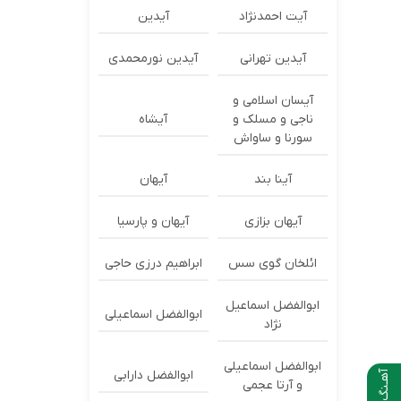
آیت احمدنژاد
آیدین
آیدین تهرانی
آیدین نورمحمدی
آیسان اسلامی و
ناجی و مسلک و
آیشاه
سورنا و ساواش
آینا بند
آیهان
آیهان بزازی
آیهان و پارسیا
ائلخان گوی سس
ابراهیم درزی حاجی
ابوالفضل اسماعیل
ابوالفضل اسماعیلی
نژاد
ابوالفضل اسماعیلی
ابوالفضل دارابی
آهـنگ بعدی
و آرتا عجمی