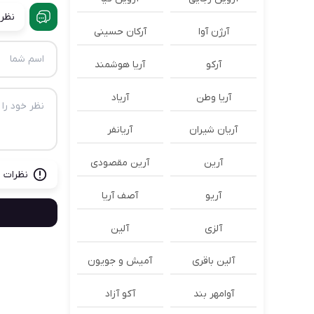
نظرا
آرژن آوا
آرکان حسینی
آرکو
آریا هوشمند
آریا وطن
آریاد
آریان شیران
آریانفر
آرین
آرین مقصودی
نظرات ب
آریو
آصف آریا
آلزی
آلین
آلین باقری
آمیش و جویون
آوامهر بند
آکو آزاد