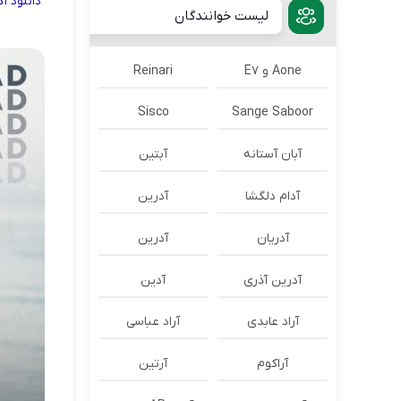
دانلود
آ
لیست خوانندگان
Aone و E7
Reinari
Sisco
Sange Saboor
آبان آستانه
آبتین
آدام دلگشا
آدرين
آدریان
آدرین
آدرین آذری
آدین
آراد عابدی
آراد عباسی
آراکوم
آرتین