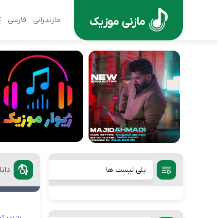
مازنی موزیک
مازندرانی
فارسی
ک
پلی لیست ها
دان