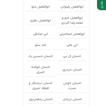
ابوالفضل رضوانی
ابوالفضل متو
ابوالفضل متو و
ابوالفضل نظری
محمدرضا گلردی
ابولفضل اسماعیلی
ابی صادقی
ابی عالی
احد سلو
احسان ال پی
احسان حسینی راد
احسان خواجه
احسان حیدری
امیری
احسان خوش
احسان درستكار و
سیرت
فرهاد شيرى
احسان دریادل
احسان رمضان‌پور