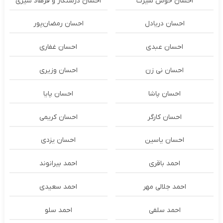
احسان خوش سیرت
احسان درستكار و فرهاد شيرى
احسان دریادل
احسان رمضان‌پور
احسان عبدی
احسان غفاری
احسان نی زن
احسان وزیری
احسان پاشا
احسان پایا
احسان کارگر
احسان کریمی
احسان یاسین
احسان یزدی
احمد باقری
احمد بیرانوند
احمد جلالی مهر
احمد سعیدی
احمد سلفی
احمد سلو