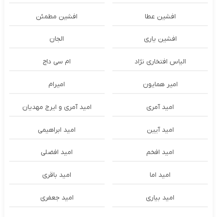
افشین عطا
افشین مطمئن
افشین یاری
الجان
الیاس افتخاری نژاد
ام سی داج
امير همايون
اميرام
امید آمری
امید آمری و ایرج مهدیان
امید آیین
امید ابراهیمی
امید افخم
امید افضلی
امید اما
امید باقری
امید بیاری
امید جعفری