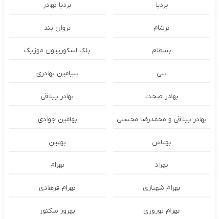
بردیا
بردیا بهادر
برشام
بروان بند
بسطام
بلک اسکورپیون موزیک
بنی
بنیامین بهادری
بهادر صحت
بهادر ییلاقی
بهادر ییلاقی و محمدرضا محسنی
بهامین جوادی
بهتاش
بهتین
بهراد
بهرام
بهرام شهبازی
بهرام فرهادی
بهرام نوروزی
بهروز سکتور