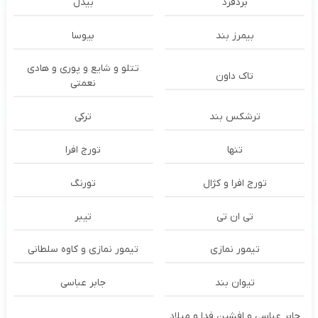
بُردفرد
بیدل
بیمرز بند
بیوسا
تتلو و شایع و پوری و هادی
تاک داون
نعمتی
ترشكس بند
ترکی
تنها
تورج افرا
تورج افرا و کژال
تورنگ
تی ان تی
تیبر
تیمور نمازی
تیمور نمازی و کاوه سلطانی
تیوان بند
جابر عباسی
جابر عباسی و افشین فدا و میلاد