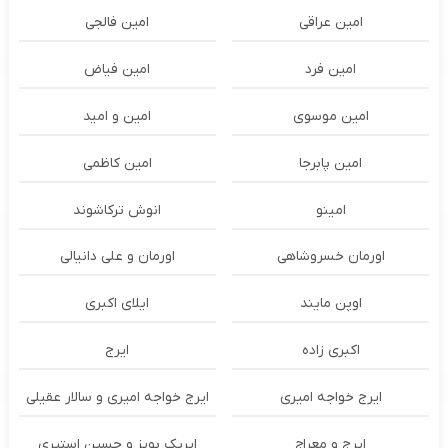
امین عراقی
امین فالجی
امین فرد
امین فیاض
امین موسوی
امین و امید
امین پابرجا
امین کاظمی
امینو
انوش ترکاشوند
اورمان خسروشاهی
اورمان و علی دانیالی
اوپن مایند
ايلاى اكبرى
اکبری زاده
ایرج
ایرج خواجه امیری
ایرج خواجه امیری و سالار عقیلی
ایرج و معراج
ایریک بویز و حسین استیری