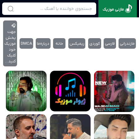
مازنی موزیک
🎧
جهت
پخش
مازندرانی
فارسی
کوردی
ریمیکس
خانه
درباره‌‌ما
DMCA
موزیک
خود
کلیک
کنید…