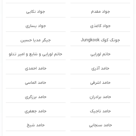
جواد مقدم
جواد نکایی
جواد کاغذی
جواد یساری
جونگ کوک Jungkook
جیگر مدیا حسین
حاتم لورایی
حاتم لورایی و شایع و امیر تتلو
حامد آذری
حامد احمدی
حامد اشرفی
حامد الماسی
حامد برادران
حامد برزگری
حامد تاجیک
حامد جعفری
حامد سنجابی
حامد شیخ