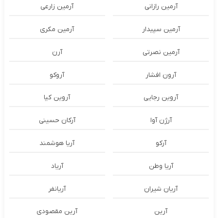
آرمین رازانی
آرمین زارعی
آرمین سپیدار
آرمین مکری
آرمین نصرتی
آرن
آرون افشار
آروکو
آروین رجایی
آروین کیا
آرژن آوا
آرکان حسینی
آرکو
آریا هوشمند
آریا وطن
آریاد
آریان شیران
آریانفر
آرین
آرین مقصودی