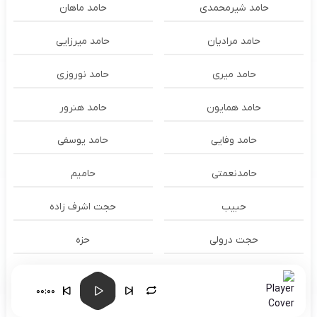
حامد شیرمحمدی
حامد ماهان
حامد مرادیان
حامد میرزایی
حامد میری
حامد نوروزی
حامد همایون
حامد هنرور
حامد وفایی
حامد یوسفی
حامدنعمتی
حامیم
حبیب
حجت اشرف زاده
حجت درولی
حزه
حسام الدين سراج
حسام الدین سراج
00:00
حسام الدین موسوی و طهمورث
حسام حیدری