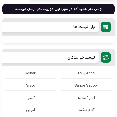
اولین نفر باشید که در مورد این موزیک نظر ارسال میکنید
پلی لیست ها
لیست خوانندگان
Aone و E7
Reinari
Sisco
Sange Saboor
آبان آستانه
آبتین
آدام دلگشا
آدرين