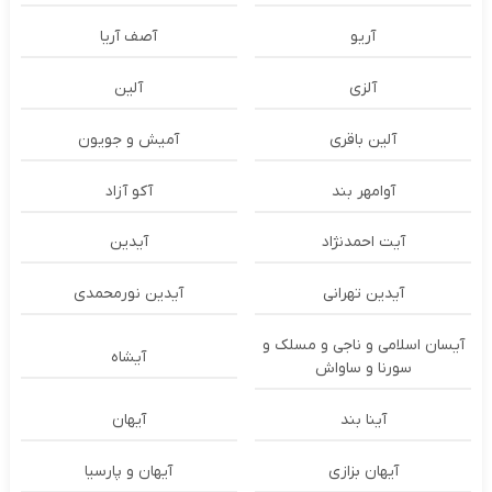
آریو
آصف آریا
آلزی
آلین
آلین باقری
آمیش و جویون
آوامهر بند
آکو آزاد
آیت احمدنژاد
آیدین
آیدین تهرانی
آیدین نورمحمدی
آیسان اسلامی و ناجی و مسلک و
آیشاه
سورنا و ساواش
آینا بند
آیهان
آیهان بزازی
آیهان و پارسیا