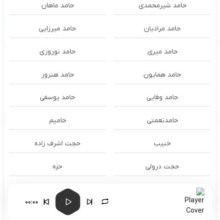
حامد شیرمحمدی
حامد ماهان
حامد مرادیان
حامد میرزایی
حامد میری
حامد نوروزی
حامد همایون
حامد هنرور
حامد وفایی
حامد یوسفی
حامدنعمتی
حامیم
حبیب
حجت اشرف زاده
حجت درولی
حزه
حسام الدين سراج
حسام الدین سراج
00:00
حسام الدین موسوی و طهمورث
حسام حیدری