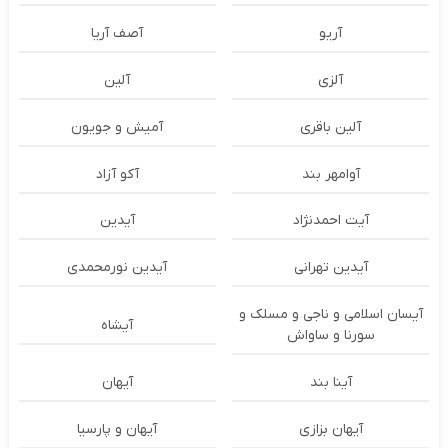
آریو
آصف آریا
آلزی
آلین
آلین باقری
آمیش و جویون
آوامهر بند
آکو آزاد
آیت احمدنژاد
آیدین
آیدین تهرانی
آیدین نورمحمدی
آیسان اسلامی و ناجی و مسلک و
آیشاه
سورنا و ساواش
آینا بند
آیهان
آیهان بزازی
آیهان و پارسیا