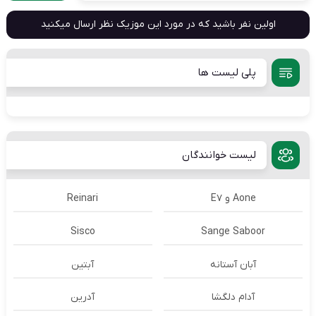
اولین نفر باشید که در مورد این موزیک نظر ارسال میکنید
پلی لیست ها
لیست خوانندگان
Aone و E7
Reinari
Sisco
Sange Saboor
آبان آستانه
آبتین
آدام دلگشا
آدرين