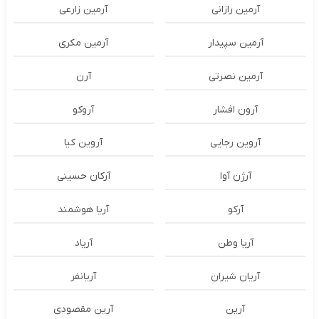
آرمین رازانی
آرمین زارعی
آرمین سپیدار
آرمین مکری
آرمین نصرتی
آرن
آرون افشار
آروکو
آروین رجایی
آروین کیا
آرژن آوا
آرکان حسینی
آرکو
آریا هوشمند
آریا وطن
آریاد
آریان شیران
آریانفر
آرین
آرین مقصودی