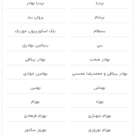
بردیا
بردیا بهادر
برشام
بروان بند
بسطام
بلک اسکورپیون موزیک
بنی
بنیامین بهادری
بهادر صحت
بهادر ییلاقی
بهادر ییلاقی و محمدرضا محسنی
بهامین جوادی
بهتاش
بهتین
بهراد
بهرام
بهرام شهبازی
بهرام فرهادی
بهرام نوروزی
بهروز سکتور