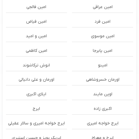
امین عراقی
امین فالجی
امین فرد
امین فیاض
امین موسوی
امین و امید
امین پابرجا
امین کاظمی
امینو
انوش ترکاشوند
اورمان خسروشاهی
اورمان و علی دانیالی
اوپن مایند
ايلاى اكبرى
اکبری زاده
ایرج
ایرج خواجه امیری
ایرج خواجه امیری و سالار عقیلی
ایرج و معراج
ایریک بویز و حسین استیری