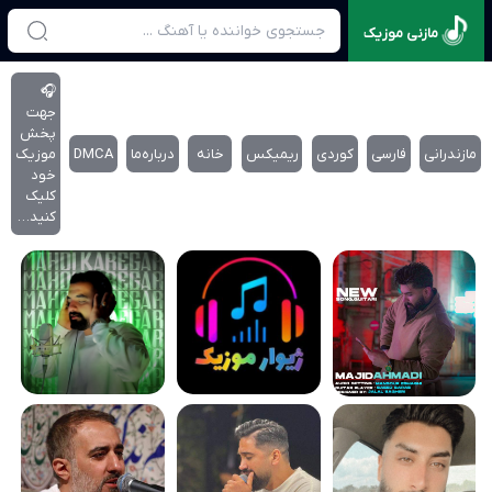
مازنی موزیک
🎧
جهت
پخش
مازندرانی
فارسی
کوردی
ریمیکس
خانه
درباره‌‌ما
DMCA
موزیک
خود
کلیک
کنید…