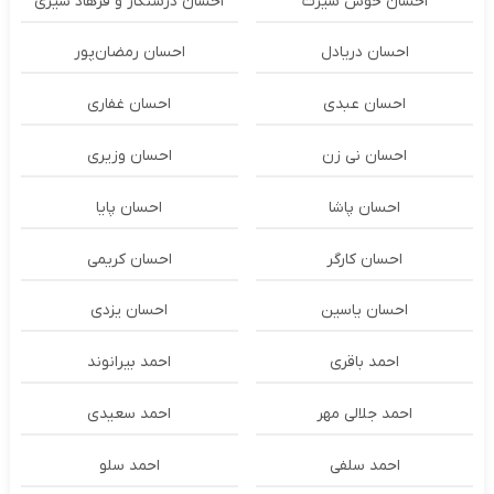
احسان خوش سیرت
احسان درستكار و فرهاد شيرى
احسان دریادل
احسان رمضان‌پور
احسان عبدی
احسان غفاری
احسان نی زن
احسان وزیری
احسان پاشا
احسان پایا
احسان کارگر
احسان کریمی
احسان یاسین
احسان یزدی
احمد باقری
احمد بیرانوند
احمد جلالی مهر
احمد سعیدی
احمد سلفی
احمد سلو