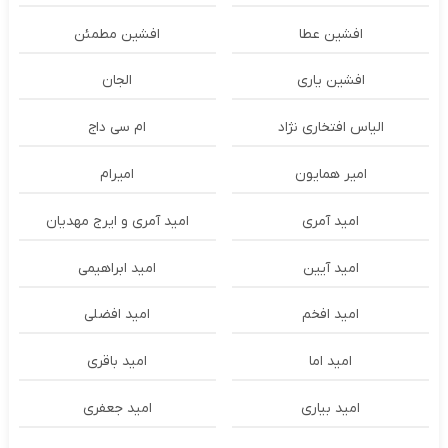
افشین عطا
افشین مطمئن
افشین یاری
الجان
الیاس افتخاری نژاد
ام سی داج
امير همايون
اميرام
امید آمری
امید آمری و ایرج مهدیان
امید آیین
امید ابراهیمی
امید افخم
امید افضلی
امید اما
امید باقری
امید بیاری
امید جعفری