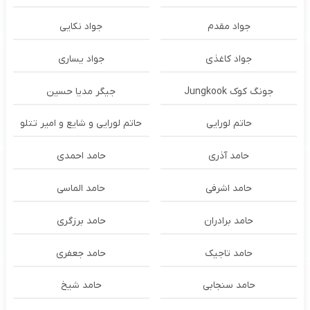
جواد مقدم
جواد نکایی
جواد کاغذی
جواد یساری
جونگ کوک Jungkook
جیگر مدیا حسین
حاتم لورایی
حاتم لورایی و شایع و امیر تتلو
حامد آذری
حامد احمدی
حامد اشرفی
حامد الماسی
حامد برادران
حامد برزگری
حامد تاجیک
حامد جعفری
حامد سنجابی
حامد شیخ