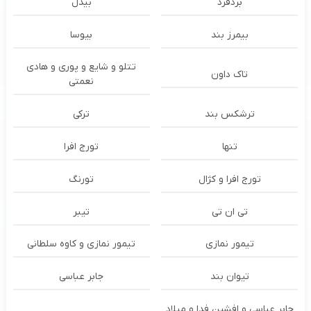
بُردفرد
بیدل
بیمرز بند
بیوسا
تتلو و شایع و پوری و هادی
تاک داون
نعمتی
ترشكس بند
ترکی
تنها
تورج افرا
تورج افرا و کژال
تورنگ
تی ان تی
تیبر
تیمور نمازی
تیمور نمازی و کاوه سلطانی
تیوان بند
جابر عباسی
جابر عباسی و افشین فدا و میلاد