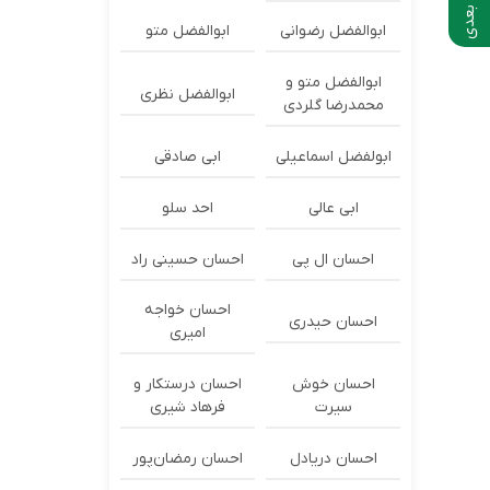
ابوالفضل رضوانی
ابوالفضل متو
ابوالفضل متو و
ابوالفضل نظری
محمدرضا گلردی
ابولفضل اسماعیلی
ابی صادقی
ابی عالی
احد سلو
احسان ال پی
احسان حسینی راد
احسان خواجه
احسان حیدری
امیری
احسان خوش
احسان درستكار و
سیرت
فرهاد شيرى
احسان دریادل
احسان رمضان‌پور