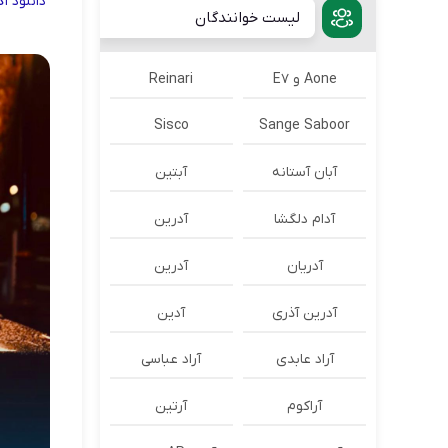
دانلود
آ
لیست خوانندگان
Aone و E7
Reinari
Sisco
Sange Saboor
آبان آستانه
آبتین
آدام دلگشا
آدرين
آدریان
آدرین
آدرین آذری
آدین
آراد عابدی
آراد عباسی
آراکوم
آرتین