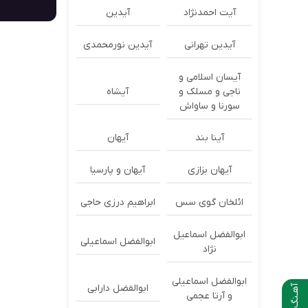
آیت احمدنژاد
آیدین
آیدین تهرانی
آیدین نورمحمدی
آیسان اسلامی و
ناجی و مسلک و
آیشاه
سورنا و ساواش
آینا بند
آیهان
آیهان بزازی
آیهان و پارسیا
ائلخان گوی سس
ابراهیم درزی حاجی
ابوالفضل اسماعیل
ابوالفضل اسماعیلی
نژاد
ابوالفضل اسماعیلی
ابوالفضل دارابی
آهـنگ بعدی
و آرتا عجمی