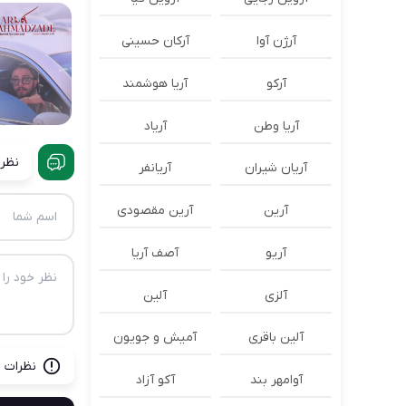
آرژن آوا
آرکان حسینی
آرکو
آریا هوشمند
آریا وطن
آریاد
نظرا
آریان شیران
آریانفر
آرین
آرین مقصودی
آریو
آصف آریا
آلزی
آلین
آلین باقری
آمیش و جویون
نظرات ب
آوامهر بند
آکو آزاد