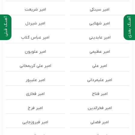
امیر سینکی
امیر شریعت
آهـنگ بعدی
آهنـگ قبلی
امیر شهلایی
امیر شیردل
امیر عابدینی
امیر عباس گلاب
امیر عظیمی
امیر علویون
امیر علی
امیر علی کریمخانی
امیر علیمردانی
امیر علیپور
امیر فتاح
امیر فخاری
امیر فخرالدین
امیر فرخ
امیر فضلی
امیر فیروزجایی