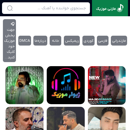
مازنی موزیک
🎧
جهت
پخش
مازندرانی
فارسی
کوردی
ریمیکس
خانه
درباره‌‌ما
DMCA
موزیک
خود
کلیک
کنید…