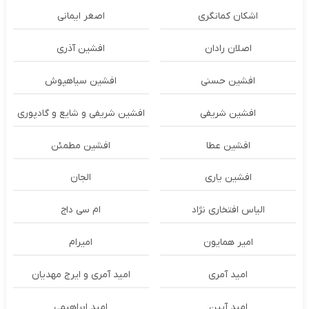
اشکان‌ کمانگری
اصغر ایمانی
اصلان رادان
افشین آذری
افشین حسنی
افشین سیاهپوش
افشین شریفی
افشین شریفی و شایع و گادپوری
افشین عطا
افشین مطمئن
افشین یاری
الجان
الیاس افتخاری نژاد
ام سی داج
امير همايون
اميرام
امید آمری
امید آمری و ایرج مهدیان
امید آیین
امید ابراهیمی