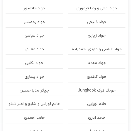
جواد امانی و رضا تیموری
جواد حاتمپور
جواد ذبیحی
جواد رمضانی
جواد زیاری
جواد عباسی
جواد عباسی و مهدی احمدزاده
جواد معینی
جواد مقدم
جواد نکایی
جواد کاغذی
جواد یساری
جونگ کوک Jungkook
جیگر مدیا حسین
حاتم لورایی
حاتم لورایی و شایع و امیر تتلو
حامد آذری
حامد احمدی