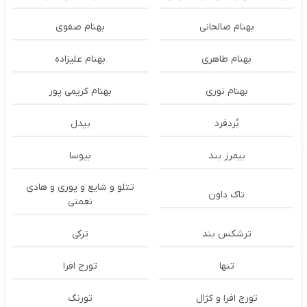
بهنام صالحانی
بهنام صفوی
بهنام طاهری
بهنام علیزاده
بهنام نوری
بهنام کریمی پور
بُردفرد
بیدل
بیمرز بند
بیوسا
تتلو و شایع و پوری و هادی
تاک داون
نعمتی
ترشكس بند
ترکی
تنها
تورج افرا
تورج افرا و کژال
تورنگ