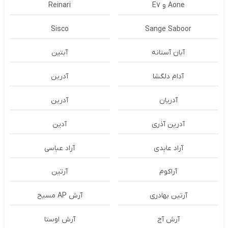
Aone و E7
Reinari
Sisco
Sange Saboor
آبان آستانه
آبتین
آدام دلگشا
آدرين
آدریان
آدرین
آدرین آذری
آدین
آراد عابدی
آراد عباسی
آراکوم
آرتین
آرتین بهادری
آرش AP مسیح
آرش آج
آرش اوستا