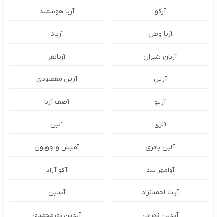
آرکو
آریا هوشمند
آریا وطن
آریاد
آریان شیران
آریانفر
آرین
آرین مقصودی
آریو
آصف آریا
آلزی
آلین
آلین باقری
آمیش و جویون
آوامهر بند
آکو آزاد
آیت احمدنژاد
آیدین
آیدین تهرانی
آیدین نورمحمدی