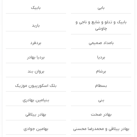
بابی
بابیک
بابیک و تتلو و شایع و ناجی و
باربد
چاوشی
بامداد صمیمی
بردفرد
بردیا
بردیا بهادر
برشام
بروان بند
بسطام
بلک اسکورپیون موزیک
بنی
بنیامین بهادری
بهادر صحت
بهادر ییلاقی
بهادر ییلاقی و محمدرضا محسنی
بهامین جوادی