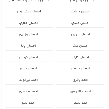
احسان خوش سیرت
احسان درستكار و فرهاد شيرى
احسان دریادل
احسان رمضان‌پور
احسان عبدی
احسان غفاری
احسان نی زن
احسان وزیری
احسان پاشا
احسان پایا
احسان کارگر
احسان کریمی
احسان یاسین
احسان یزدی
احمد باقری
احمد بیرانوند
احمد جلالی مهر
احمد سعیدی
احمد سلفی
احمد سلو