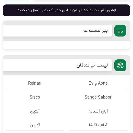
اولین نفر باشید که در مورد این موزیک نظر ارسال میکنید
پلی لیست ها
لیست خوانندگان
Aone و E7
Reinari
Sisco
Sange Saboor
آبان آستانه
آبتین
آدام دلگشا
آدرين