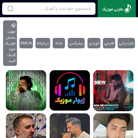
مازنی موزیک
🎧
جهت
پخش
مازندرانی
فارسی
کوردی
ریمیکس
خانه
درباره‌‌ما
DMCA
موزیک
خود
کلیک
کنید…