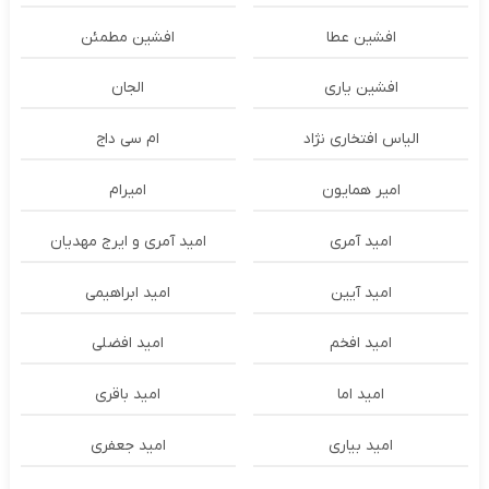
افشین عطا
افشین مطمئن
افشین یاری
الجان
الیاس افتخاری نژاد
ام سی داج
امير همايون
اميرام
امید آمری
امید آمری و ایرج مهدیان
امید آیین
امید ابراهیمی
امید افخم
امید افضلی
امید اما
امید باقری
امید بیاری
امید جعفری