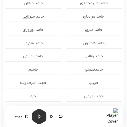
حامد شیرمحمدی
حامد ماهان
حامد مرادیان
حامد میرزایی
حامد میری
حامد نوروزی
حامد همایون
حامد هنرور
حامد وفایی
حامد یوسفی
حامدنعمتی
حامیم
حبیب
حجت اشرف زاده
حجت درولی
حزه
حسام الدين سراج
حسام الدین سراج
00:00
حسام الدین موسوی و طهمورث
حسام حیدری