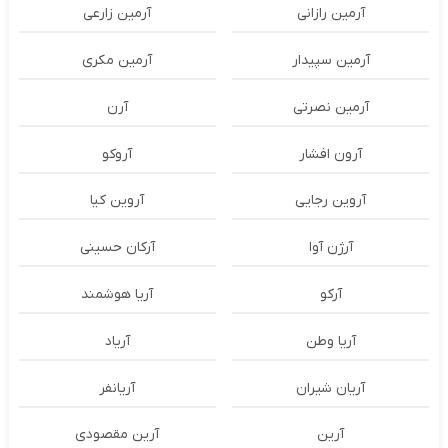
آرمین رازانی
آرمین زارعی
آرمین سپیدار
آرمین مکری
آرمین نصرتی
آرن
آرون افشار
آروکو
آروین رجایی
آروین کیا
آرژن آوا
آرکان حسینی
آرکو
آریا هوشمند
آریا وطن
آریاد
آریان شیران
آریانفر
آرین
آرین مقصودی