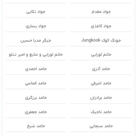
جواد مقدم
جواد نکایی
جواد کاغذی
جواد یساری
جونگ کوک Jungkook
جیگر مدیا حسین
حاتم لورایی
حاتم لورایی و شایع و امیر تتلو
حامد آذری
حامد احمدی
حامد اشرفی
حامد الماسی
حامد برادران
حامد برزگری
حامد تاجیک
حامد جعفری
حامد سنجابی
حامد شیخ