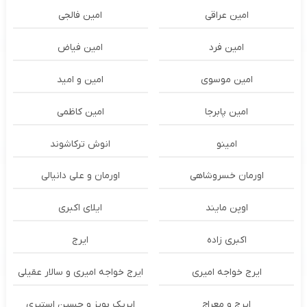
امین عراقی
امین فالجی
امین فرد
امین فیاض
امین موسوی
امین و امید
امین پابرجا
امین کاظمی
امینو
انوش ترکاشوند
اورمان خسروشاهی
اورمان و علی دانیالی
اوپن مایند
ايلاى اكبرى
اکبری زاده
ایرج
ایرج خواجه امیری
ایرج خواجه امیری و سالار عقیلی
ایرج و معراج
ایریک بویز و حسین استیری