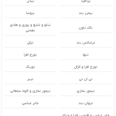
بُردفرد
بیدل
بیمرز بند
بیوسا
تتلو و شایع و پوری و هادی
تاک داون
نعمتی
ترشكس بند
ترکی
تنها
تورج افرا
تورج افرا و کژال
تورنگ
تی ان تی
تیبر
تیمور نمازی
تیمور نمازی و کاوه سلطانی
تیوان بند
جابر عباسی
جابر عباسی و افشین فدا و میلاد