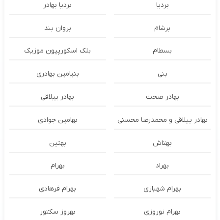
بردیا
بردیا بهادر
برشام
بروان بند
بسطام
بلک اسکورپیون موزیک
بنی
بنیامین بهادری
بهادر صحت
بهادر ییلاقی
بهادر ییلاقی و محمدرضا محسنی
بهامین جوادی
بهتاش
بهتین
بهراد
بهرام
بهرام شهبازی
بهرام فرهادی
بهرام نوروزی
بهروز سکتور