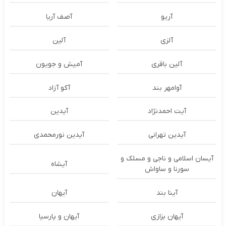
آریو
آصف آریا
آلزی
آلین
آلین باقری
آمیش و جویون
آوامهر بند
آکو آزاد
آیت احمدنژاد
آیدین
آیدین تهرانی
آیدین نورمحمدی
آیسان اسلامی و ناجی و مسلک و
آیشاه
سورنا و ساواش
آینا بند
آیهان
آیهان بزازی
آیهان و پارسیا