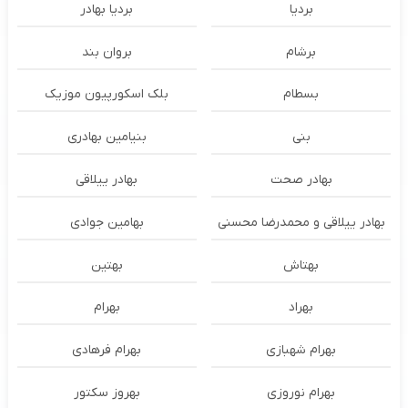
بردیا
بردیا بهادر
برشام
بروان بند
بسطام
بلک اسکورپیون موزیک
بنی
بنیامین بهادری
بهادر صحت
بهادر ییلاقی
بهادر ییلاقی و محمدرضا محسنی
بهامین جوادی
بهتاش
بهتین
بهراد
بهرام
بهرام شهبازی
بهرام فرهادی
بهرام نوروزی
بهروز سکتور