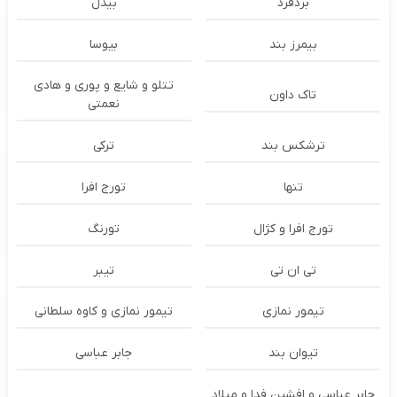
بُردفرد
بیدل
بیمرز بند
بیوسا
تتلو و شایع و پوری و هادی
تاک داون
نعمتی
ترشكس بند
ترکی
تنها
تورج افرا
تورج افرا و کژال
تورنگ
تی ان تی
تیبر
تیمور نمازی
تیمور نمازی و کاوه سلطانی
تیوان بند
جابر عباسی
جابر عباسی و افشین فدا و میلاد