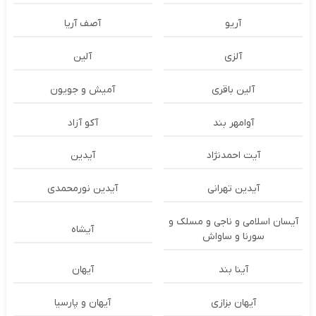
آریو
آصف آریا
آلزی
آلین
آلین باقری
آمیش و جویون
آوامهر بند
آکو آزاد
آیت احمدنژاد
آیدین
آیدین تهرانی
آیدین نورمحمدی
آیسان اسلامی و ناجی و مسلک و
آیشاه
سورنا و ساواش
آینا بند
آیهان
آیهان بزازی
آیهان و پارسیا