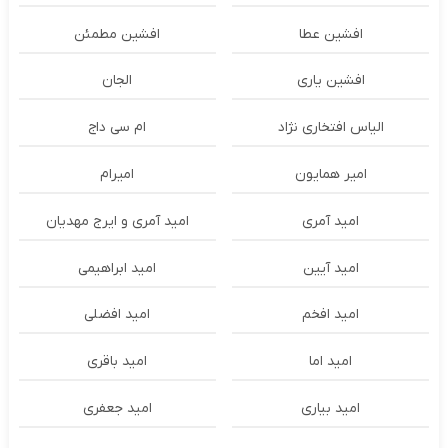
افشین عطا
افشین مطمئن
افشین یاری
الجان
الیاس افتخاری نژاد
ام سی داج
امير همايون
اميرام
امید آمری
امید آمری و ایرج مهدیان
امید آیین
امید ابراهیمی
امید افخم
امید افضلی
امید اما
امید باقری
امید بیاری
امید جعفری