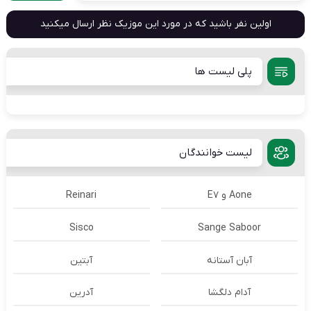
اولین نفر باشید که در مورد این موزیک نظر ارسال میکنید
پلی لیست ها
لیست خوانندگان
Aone و E7
Reinari
Sisco
Sange Saboor
آبان آستانه
آبتین
آدام دلگشا
آدرين