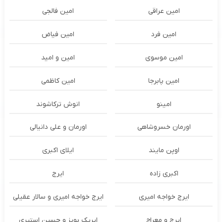
امین عراقی
امین فالجی
امین فرد
امین فیاض
امین موسوی
امین و امید
امین پابرجا
امین کاظمی
امینو
انوش ترکاشوند
اورمان خسروشاهی
اورمان و علی دانیالی
اوپن مایند
ايلاى اكبرى
اکبری زاده
ایرج
ایرج خواجه امیری
ایرج خواجه امیری و سالار عقیلی
ایرج و معراج
ایریک بویز و حسین استیری