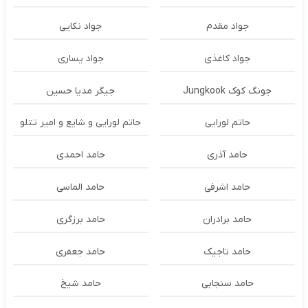
جواد مقدم
جواد نکایی
جواد کاغذی
جواد یساری
جونگ کوک Jungkook
جیگر مدیا حسین
حاتم لورایی
حاتم لورایی و شایع و امیر تتلو
حامد آذری
حامد احمدی
حامد اشرفی
حامد الماسی
حامد برادران
حامد برزگری
حامد تاجیک
حامد جعفری
حامد سنجابی
حامد شیخ