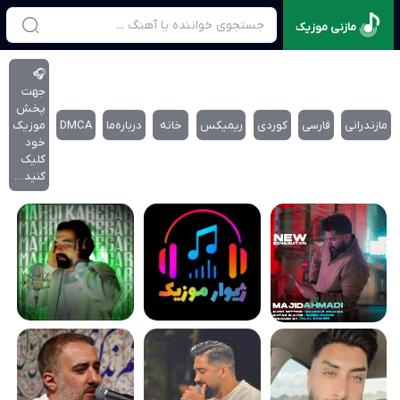
مازنی موزیک
🎧
جهت
پخش
مازندرانی
فارسی
کوردی
ریمیکس
خانه
درباره‌‌ما
DMCA
موزیک
خود
کلیک
کنید…