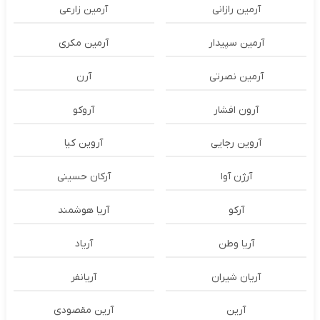
آرمین رازانی
آرمین زارعی
آرمین سپیدار
آرمین مکری
آرمین نصرتی
آرن
آرون افشار
آروکو
آروین رجایی
آروین کیا
آرژن آوا
آرکان حسینی
آرکو
آریا هوشمند
آریا وطن
آریاد
آریان شیران
آریانفر
آرین
آرین مقصودی