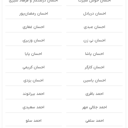
احسان خوش سیرت
احسان درستكار و فرهاد شيرى
احسان دریادل
احسان رمضان‌پور
احسان عبدی
احسان غفاری
احسان نی زن
احسان وزیری
احسان پاشا
احسان پایا
احسان کارگر
احسان کریمی
احسان یاسین
احسان یزدی
احمد باقری
احمد بیرانوند
احمد جلالی مهر
احمد سعیدی
احمد سلفی
احمد سلو