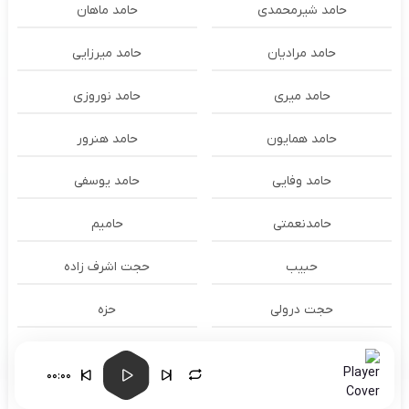
حامد شیرمحمدی
حامد ماهان
حامد مرادیان
حامد میرزایی
حامد میری
حامد نوروزی
حامد همایون
حامد هنرور
حامد وفایی
حامد یوسفی
حامدنعمتی
حامیم
حبیب
حجت اشرف زاده
حجت درولی
حزه
حسام الدين سراج
حسام الدین سراج
00:00
حسام الدین موسوی و طهمورث
حسام حیدری