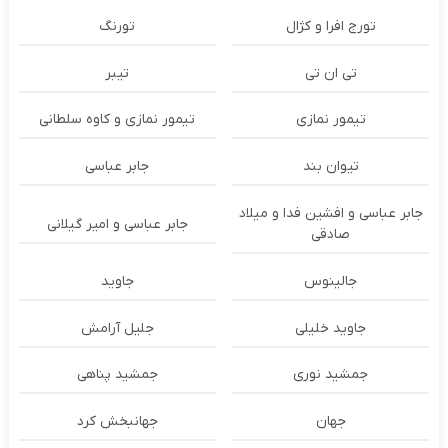
تورج افرا و کژال
تورنگ
تی ان تی
تیبر
تیمور نمازی
تیمور نمازی و کاوه سلطانی
تیوان بند
جابر عباسی
جابر عباسی و افشین فدا و میلاد
جابر عباسی و امیر گیلانی
صادقی
جالینوس
جاوید
جاوید خلیلی
جلیل آرامش
جمشید نوری
جمشید پناهی
جهان
جهانبخش کرد