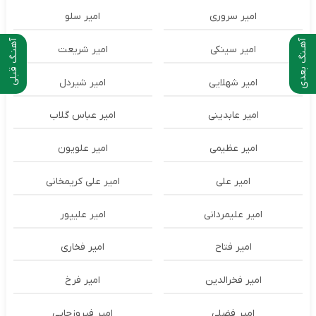
امیر سروری
امیر سلو
آهـنگ بعدی
آهنـگ قبلی
امیر سینکی
امیر شریعت
امیر شهلایی
امیر شیردل
امیر عابدینی
امیر عباس گلاب
امیر عظیمی
امیر علویون
امیر علی
امیر علی کریمخانی
امیر علیمردانی
امیر علیپور
امیر فتاح
امیر فخاری
امیر فخرالدین
امیر فرخ
امیر فضلی
امیر فیروزجایی