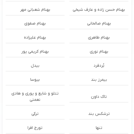
بهنام حسن زاده و عارف شیخی
بهنام شعبانی مهر
بهنام صالحانی
بهنام صفوی
بهنام طاهری
بهنام علیزاده
بهنام نوری
بهنام کریمی پور
بُردفرد
بیدل
بیمرز بند
بیوسا
تتلو و شایع و پوری و هادی
تاک داون
نعمتی
ترشكس بند
ترکی
تنها
تورج افرا