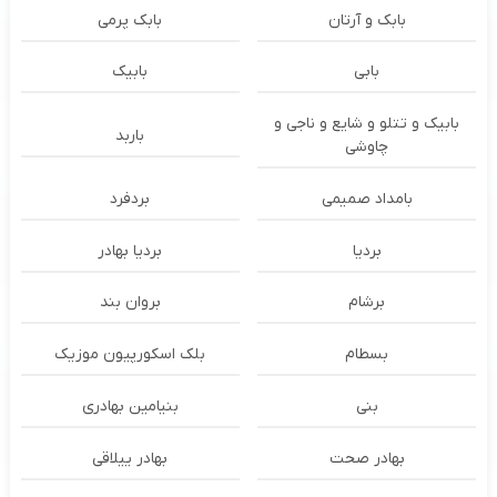
بابک و آرتان
بابک پرمی
بابی
بابیک
بابیک و تتلو و شایع و ناجی و
باربد
چاوشی
بامداد صمیمی
بردفرد
بردیا
بردیا بهادر
برشام
بروان بند
بسطام
بلک اسکورپیون موزیک
بنی
بنیامین بهادری
بهادر صحت
بهادر ییلاقی