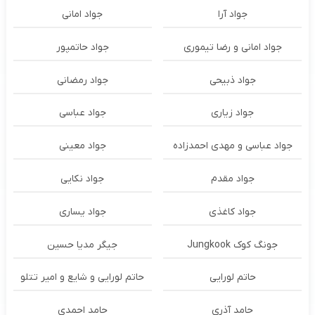
جواد آرا
جواد امانی
جواد امانی و رضا تیموری
جواد حاتمپور
جواد ذبیحی
جواد رمضانی
جواد زیاری
جواد عباسی
جواد عباسی و مهدی احمدزاده
جواد معینی
جواد مقدم
جواد نکایی
جواد کاغذی
جواد یساری
جونگ کوک Jungkook
جیگر مدیا حسین
حاتم لورایی
حاتم لورایی و شایع و امیر تتلو
حامد آذری
حامد احمدی