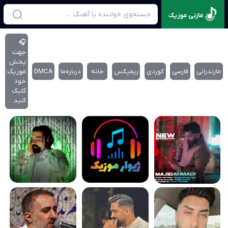
مازنی موزیک
🎧
جهت
پخش
مازندرانی
فارسی
کوردی
ریمیکس
خانه
درباره‌‌ما
DMCA
موزیک
خود
کلیک
کنید…