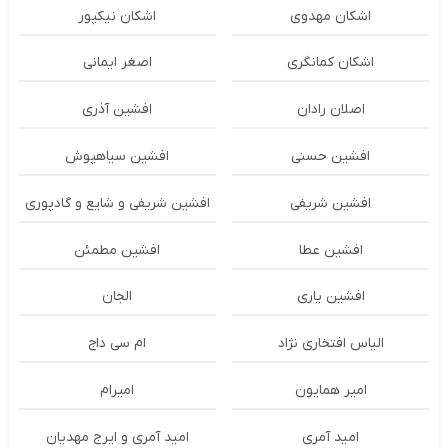
اشکان مهدوی
اشکان نیکپور
اشکان‌ کمانگری
اصغر ایمانی
اصلان رادان
افشین آذری
افشین حسنی
افشین سیاهپوش
افشین شریفی
افشین شریفی و شایع و گادپوری
افشین عطا
افشین مطمئن
افشین یاری
الجان
الیاس افتخاری نژاد
ام سی داج
امير همايون
اميرام
امید آمری
امید آمری و ایرج مهدیان