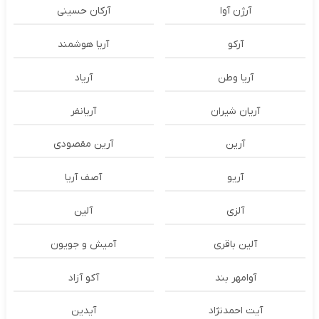
آرژن آوا
آرکان حسینی
آرکو
آریا هوشمند
آریا وطن
آریاد
آریان شیران
آریانفر
آرین
آرین مقصودی
آریو
آصف آریا
آلزی
آلین
آلین باقری
آمیش و جویون
آوامهر بند
آکو آزاد
آیت احمدنژاد
آیدین