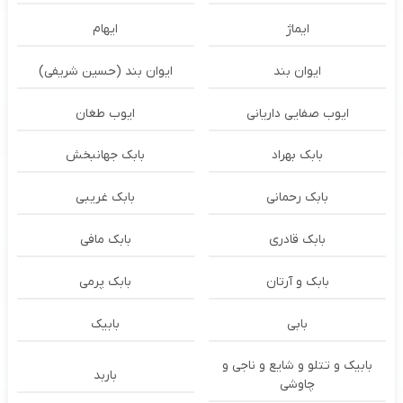
ایماژ
ایهام
ایوان بند
ایوان بند (حسین شریفی)
ایوب صفایی داریانی
ایوب طغان
بابک بهراد
بابک جهانبخش
بابک رحمانی
بابک غریبی
بابک قادری
بابک مافی
بابک و آرتان
بابک پرمی
بابی
بابیک
بابیک و تتلو و شایع و ناجی و
باربد
چاوشی