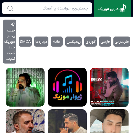
مازنی موزیک
🎧
جهت
پخش
مازندرانی
فارسی
کوردی
ریمیکس
خانه
درباره‌‌ما
DMCA
موزیک
خود
کلیک
کنید…