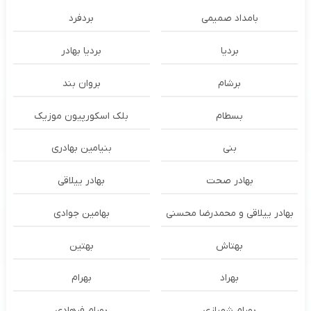
بامداد صمیمی
بردفرد
بردیا
بردیا بهادر
برشام
بروان بند
بسطام
بلک اسکورپیون موزیک
بنی
بنیامین بهادری
بهادر صحت
بهادر ییلاقی
بهادر ییلاقی و محمدرضا محسنی
بهامین جوادی
بهتاش
بهتین
بهراد
بهرام
بهرام شهبازی
بهرام فرهادی