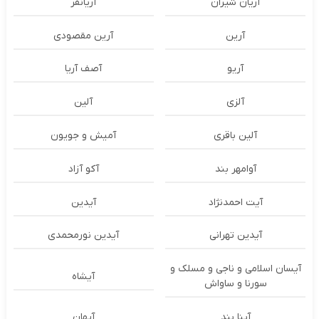
آریان شیران
آریانفر
آرین
آرین مقصودی
آریو
آصف آریا
آلزی
آلین
آلین باقری
آمیش و جویون
آوامهر بند
آکو آزاد
آیت احمدنژاد
آیدین
آیدین تهرانی
آیدین نورمحمدی
آیسان اسلامی و ناجی و مسلک و
آیشاه
سورنا و ساواش
آینا بند
آیهان