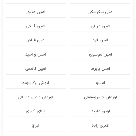
امین شکرشکن
امین صبور
امین عراقی
امین فالجی
امین فرد
امین فیاض
امین موسوی
امین و امید
امین پابرجا
امین کاظمی
امینو
انوش ترکاشوند
اورمان خسروشاهی
اورمان و علی دانیالی
اوپن مایند
ايلاى اكبرى
اکبری زاده
ایرج