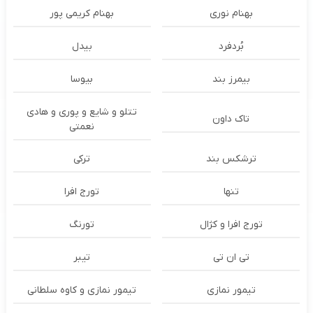
بهنام نوری
بهنام کریمی پور
بُردفرد
بیدل
بیمرز بند
بیوسا
تتلو و شایع و پوری و هادی
تاک داون
نعمتی
ترشكس بند
ترکی
تنها
تورج افرا
تورج افرا و کژال
تورنگ
تی ان تی
تیبر
تیمور نمازی
تیمور نمازی و کاوه سلطانی