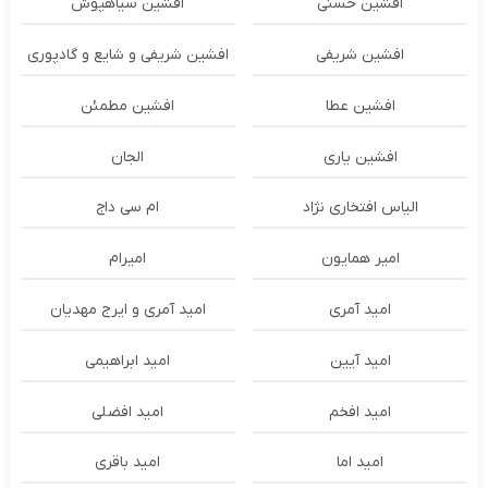
افشین حسنی
افشین سیاهپوش
افشین شریفی
افشین شریفی و شایع و گادپوری
افشین عطا
افشین مطمئن
افشین یاری
الجان
الیاس افتخاری نژاد
ام سی داج
امير همايون
اميرام
امید آمری
امید آمری و ایرج مهدیان
امید آیین
امید ابراهیمی
امید افخم
امید افضلی
امید اما
امید باقری