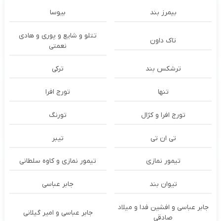
بیمرز بند
بیوسا
تتلو و شایع و پوری و هادی
تاک داون
نعمتی
ترشكس بند
ترکی
تنها
تورج افرا
تورج افرا و کژال
تورنگ
تی ان تی
تیبر
تیمور نمازی
تیمور نمازی و کاوه سلطانی
تیوان بند
جابر عباسی
جابر عباسی و افشین فدا و میلاد
جابر عباسی و امیر گیلانی
صادقی