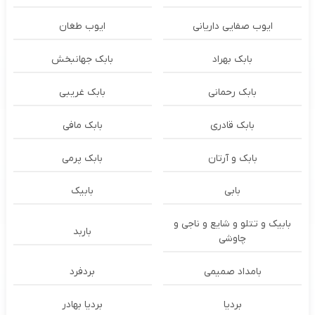
ایوب صفایی داریانی
ایوب طغان
بابک بهراد
بابک جهانبخش
بابک رحمانی
بابک غریبی
بابک قادری
بابک مافی
بابک و آرتان
بابک پرمی
بابی
بابیک
بابیک و تتلو و شایع و ناجی و
باربد
چاوشی
بامداد صمیمی
بردفرد
بردیا
بردیا بهادر