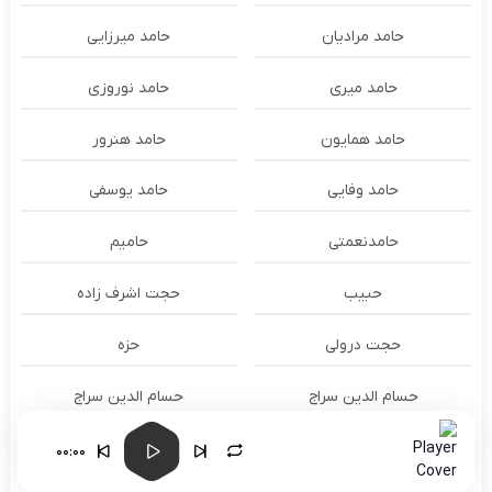
حامد مرادیان
حامد میرزایی
حامد میری
حامد نوروزی
حامد همایون
حامد هنرور
حامد وفایی
حامد یوسفی
حامدنعمتی
حامیم
حبیب
حجت اشرف زاده
حجت درولی
حزه
حسام الدين سراج
حسام الدین سراج
حسام الدین موسوی و طهمورث
حسام حیدری
00:00