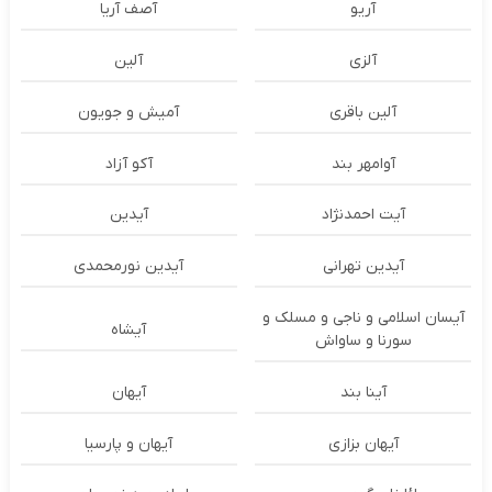
آریو
آصف آریا
آلزی
آلین
آلین باقری
آمیش و جویون
آوامهر بند
آکو آزاد
آیت احمدنژاد
آیدین
آیدین تهرانی
آیدین نورمحمدی
آیسان اسلامی و ناجی و مسلک و
آیشاه
سورنا و ساواش
آینا بند
آیهان
آیهان بزازی
آیهان و پارسیا