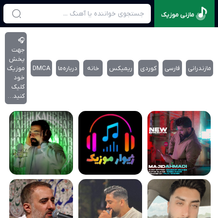
مازنی موزیک
🎧
جهت
پخش
مازندرانی
فارسی
کوردی
ریمیکس
خانه
درباره‌‌ما
DMCA
موزیک
خود
کلیک
کنید…