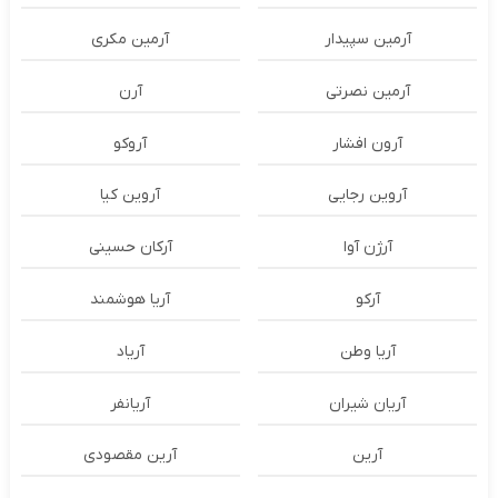
آرمین سپیدار
آرمین مکری
آرمین نصرتی
آرن
آرون افشار
آروکو
آروین رجایی
آروین کیا
آرژن آوا
آرکان حسینی
آرکو
آریا هوشمند
آریا وطن
آریاد
آریان شیران
آریانفر
آرین
آرین مقصودی