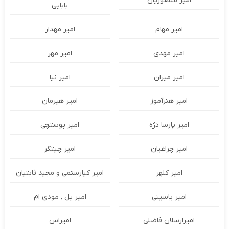
امیر منصوریان
بابایی
امیر مهام
امیر مهدار
امیر مهدی
امیر مهر
امیر میران
امیر نیا
امیر هنرآموز
امیر هیرمان
امیر پارسا دژه
امیر پوستچی
امیر چراغیان
امیر چیتگر
امیر کلهر
امیر کیارستمی و مجید ثابتیان
امیر یاسینی
امیر یل , مودی ام
امیرارسلان فاضلی
امیراس