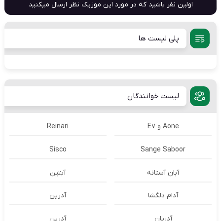
اولین نفر باشید که در مورد این موزیک نظر ارسال میکنید
پلی لیست ها
لیست خوانندگان
Aone و E7
Reinari
Sisco
Sange Saboor
آبان آستانه
آبتین
آدام دلگشا
آدرين
آدریان
آدرین