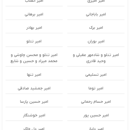
امیر امیری
امیر انقلاب
امیر باباجانی
امیر برهانی
امیر برک
امیر بهادر
امیر بوران
امیر تتلو
امیر تتلو و شادمهر عقیلی و
امیر تتلو و محسن چاوشی و
وحید قادری
محمد میراد و حسین و شایع
امیر تسلیمی
امیر تنها
امیر توما
امیر جمشید صادقی
امیر حسام رحمانی
امیر حسین پارسا
امیر حسین پور
امیر خوشنگار
امیر دایاز
امیر دل خاک