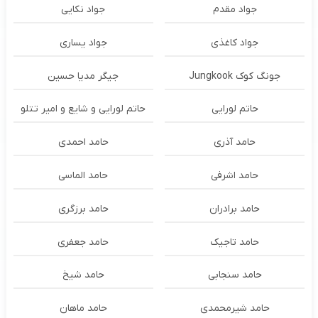
جواد مقدم
جواد نکایی
جواد کاغذی
جواد یساری
جونگ کوک Jungkook
جیگر مدیا حسین
حاتم لورایی
حاتم لورایی و شایع و امیر تتلو
حامد آذری
حامد احمدی
حامد اشرفی
حامد الماسی
حامد برادران
حامد برزگری
حامد تاجیک
حامد جعفری
حامد سنجابی
حامد شیخ
حامد شیرمحمدی
حامد ماهان