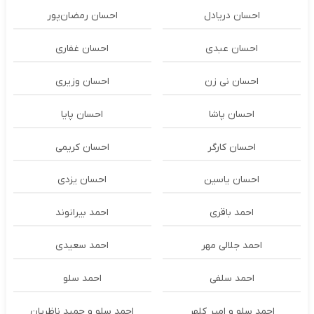
احسان دریادل
احسان رمضان‌پور
احسان عبدی
احسان غفاری
احسان نی زن
احسان وزیری
احسان پاشا
احسان پایا
احسان کارگر
احسان کریمی
احسان یاسین
احسان یزدی
احمد باقری
احمد بیرانوند
احمد جلالی مهر
احمد سعیدی
احمد سلفی
احمد سلو
احمد سلو و امیر کلهر
احمد سلو و حمید ناظریان