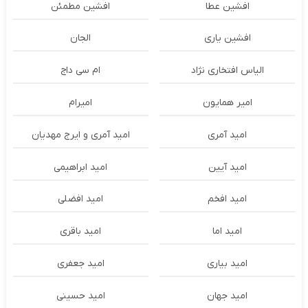
افشین عطا
افشین مطمئن
افشین یاری
الجان
الیاس افتخاری نژاد
ام سی داج
امير همايون
اميرام
امید آمری
امید آمری و ایرج مهدیان
امید آیین
امید ابراهیمی
امید افخم
امید افضلی
امید اما
امید باقری
امید بیاری
امید جعفری
امید جهان
امید حسینی