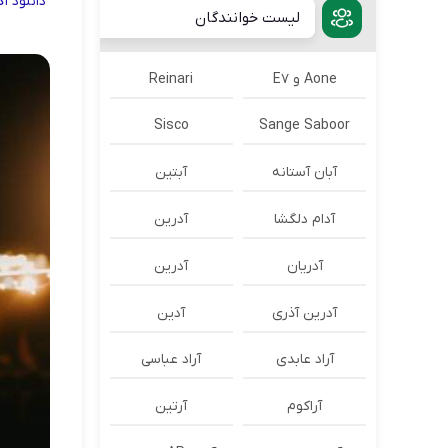
دانلود
آ
لیست خوانندگان
Aone و E7
Reinari
Sisco
Sange Saboor
آبان آستانه
آبتین
آدام دلگشا
آدرين
آدریان
آدرین
آدرین آذری
آدین
آراد عابدی
آراد عباسی
آراکوم
آرتین