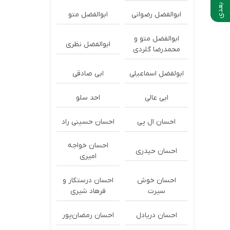
ابوالفضل رضوانی
ابوالفضل متو
ابوالفضل متو و
ابوالفضل نظری
محمدرضا گلردی
ابولفضل اسماعیلی
ابی صادقی
ابی عالی
احد سلو
احسان ال پی
احسان حسینی راد
احسان خواجه
احسان حیدری
امیری
احسان خوش
احسان درستكار و
سیرت
فرهاد شيرى
احسان دریادل
احسان رمضان‌پور