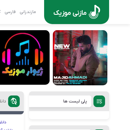
مازنی موزیک
مازندرانی
فارسی
ک
پلی لیست ها
دانل
دانل