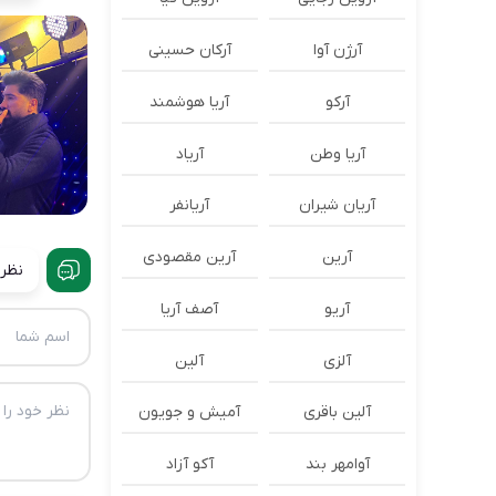
آرژن آوا
آرکان حسینی
آرکو
آریا هوشمند
آریا وطن
آریاد
آریان شیران
آریانفر
آرین
آرین مقصودی
نظرا
آریو
آصف آریا
آلزی
آلین
آلین باقری
آمیش و جویون
آوامهر بند
آکو آزاد