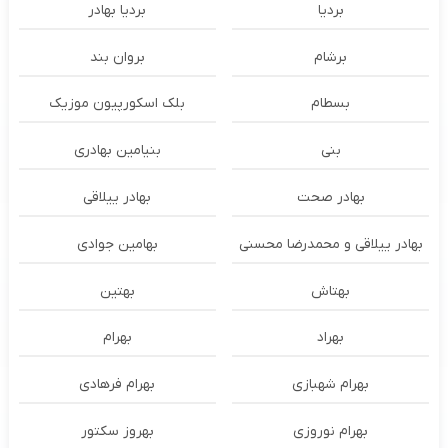
بردیا
بردیا بهادر
برشام
بروان بند
بسطام
بلک اسکورپیون موزیک
بنی
بنیامین بهادری
بهادر صحت
بهادر ییلاقی
بهادر ییلاقی و محمدرضا محسنی
بهامین جوادی
بهتاش
بهتین
بهراد
بهرام
بهرام شهبازی
بهرام فرهادی
بهرام نوروزی
بهروز سکتور