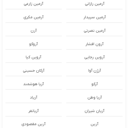
آرمین رازانی
آرمین زارعی
آرمین سپیدار
آرمین مکری
آرمین نصرتی
آرن
آرون افشار
آروکو
آروین رجایی
آروین کیا
آرژن آوا
آرکان حسینی
آرکو
آریا هوشمند
آریا وطن
آریاد
آریان شیران
آریانفر
آرین
آرین مقصودی