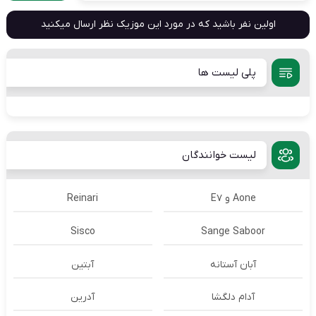
اولین نفر باشید که در مورد این موزیک نظر ارسال میکنید
پلی لیست ها
لیست خوانندگان
Aone و E7
Reinari
Sisco
Sange Saboor
آبان آستانه
آبتین
آدام دلگشا
آدرين