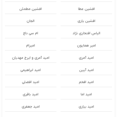
افشین عطا
افشین مطمئن
افشین یاری
الجان
الیاس افتخاری نژاد
ام سی داج
امير همايون
اميرام
امید آمری
امید آمری و ایرج مهدیان
امید آیین
امید ابراهیمی
امید افخم
امید افضلی
امید اما
امید باقری
امید بیاری
امید جعفری