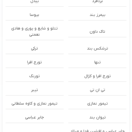
بُردفرد
بیدل
بیمرز بند
بیوسا
تتلو و شایع و پوری و هادی
تاک داون
نعمتی
ترشكس بند
ترکی
تنها
تورج افرا
تورج افرا و کژال
تورنگ
تی ان تی
تیبر
تیمور نمازی
تیمور نمازی و کاوه سلطانی
تیوان بند
جابر عباسی
جابر عباسی و افشین فدا و میلاد