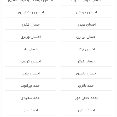
احسان خوش سیرت
احسان درستكار و فرهاد شيرى
احسان دریادل
احسان رمضان‌پور
احسان عبدی
احسان غفاری
احسان نی زن
احسان وزیری
احسان پاشا
احسان پایا
احسان کارگر
احسان کریمی
احسان یاسین
احسان یزدی
احمد باقری
احمد بیرانوند
احمد جلالی مهر
احمد سعیدی
احمد سلفی
احمد سلو