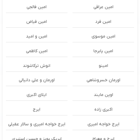
امین عراقی
امین فالجی
امین فرد
امین فیاض
امین موسوی
امین و امید
امین پابرجا
امین کاظمی
امینو
انوش ترکاشوند
اورمان خسروشاهی
اورمان و علی دانیالی
اوپن مایند
ايلاى اكبرى
اکبری زاده
ایرج
ایرج خواجه امیری
ایرج خواجه امیری و سالار عقیلی
ایرج و معراج
ایریک بویز و حسین استیری