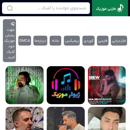
مازنی موزیک
🎧
جهت
پخش
مازندرانی
فارسی
کوردی
ریمیکس
خانه
درباره‌‌ما
DMCA
موزیک
خود
کلیک
کنید…