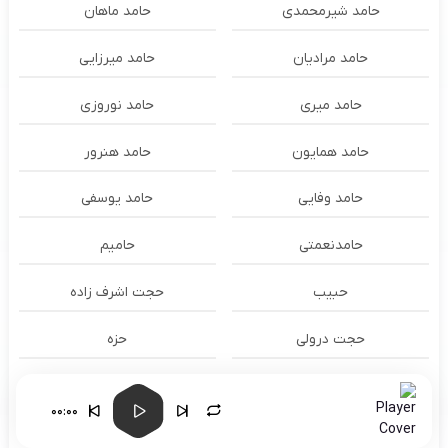
حامد شیرمحمدی
حامد ماهان
حامد مرادیان
حامد میرزایی
حامد میری
حامد نوروزی
حامد همایون
حامد هنرور
حامد وفایی
حامد یوسفی
حامدنعمتی
حامیم
حبیب
حجت اشرف زاده
حجت درولی
حزه
حسام الدين سراج
حسام الدین سراج
00:00
حسام الدین موسوی و طهمورث
حسام حیدری