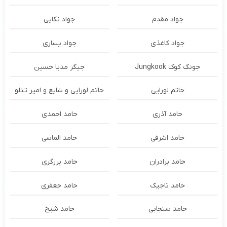
جواد مقدم
جواد نکایی
جواد کاغذی
جواد یساری
جونگ کوک Jungkook
جیگر مدیا حسین
حاتم لورایی
حاتم لورایی و شایع و امیر تتلو
حامد آذری
حامد احمدی
حامد اشرفی
حامد الماسی
حامد برادران
حامد برزگری
حامد تاجیک
حامد جعفری
حامد سنجابی
حامد شیخ