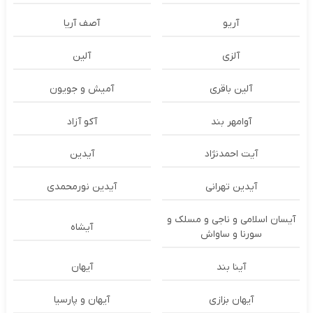
آریو
آصف آریا
آلزی
آلین
آلین باقری
آمیش و جویون
آوامهر بند
آکو آزاد
آیت احمدنژاد
آیدین
آیدین تهرانی
آیدین نورمحمدی
آیسان اسلامی و ناجی و مسلک و
آیشاه
سورنا و ساواش
آینا بند
آیهان
آیهان بزازی
آیهان و پارسیا