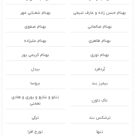
بهنام حسن زاده و عارف شیخی
بهنام شعبانی مهر
بهنام صالحانی
بهنام صفوی
بهنام طاهری
بهنام علیزاده
بهنام نوری
بهنام کریمی پور
بُردفرد
بیدل
بیمرز بند
بیوسا
تتلو و شایع و پوری و هادی
تاک داون
نعمتی
ترشكس بند
ترکی
تنها
تورج افرا