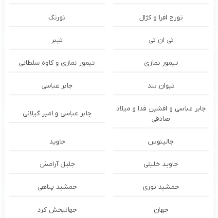
تورج افرا و کژال
تورنگ
تی ان تی
تیبر
تیمور نمازی
تیمور نمازی و کاوه سلطانی
تیوان بند
جابر عباسی
جابر عباسی و افشین فدا و میلاد
جابر عباسی و امیر گیلانی
صادقی
جالینوس
جاوید
جاوید خلیلی
جلیل آرامش
جمشید نوری
جمشید پناهی
جهان
جهانبخش کرد