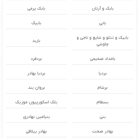
بابک و آرتان
بابک پرمی
بابی
بابیک
بابیک و تتلو و شایع و ناجی و
باربد
چاوشی
بامداد صمیمی
بردفرد
بردیا
بردیا بهادر
برشام
بروان بند
بسطام
بلک اسکورپیون موزیک
بنی
بنیامین بهادری
بهادر صحت
بهادر ییلاقی