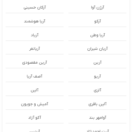
آرژن آوا
آرکان حسینی
آرکو
آریا هوشمند
آریا وطن
آریاد
آریان شیران
آریانفر
آرین
آرین مقصودی
آریو
آصف آریا
آلزی
آلین
آلین باقری
آمیش و جویون
آوامهر بند
آکو آزاد
آیت احمدنژاد
آیدین