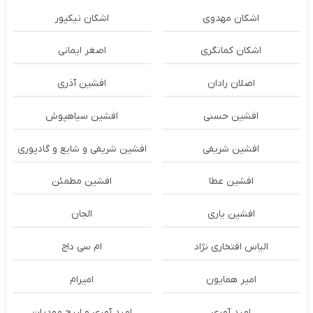
اشکان مهدوی
اشکان نیکپور
اشکان‌ کمانگری
اصغر ایمانی
اصلان رادان
افشین آذری
افشین حسنی
افشین سیاهپوش
افشین شریفی
افشین شریفی و شایع و گادپوری
افشین عطا
افشین مطمئن
افشین یاری
الجان
الیاس افتخاری نژاد
ام سی داج
امير همايون
اميرام
امید آمری
امید آمری و ایرج مهدیان