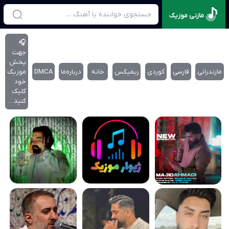
مازنی موزیک
🎧
جهت
پخش
مازندرانی
فارسی
کوردی
ریمیکس
خانه
درباره‌‌ما
DMCA
موزیک
خود
کلیک
کنید…