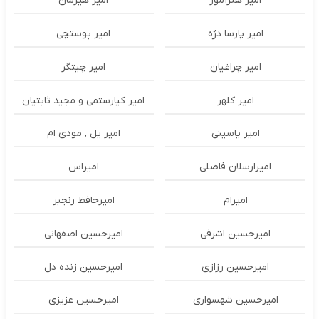
امیر هنرآموز
امیر هیرمان
امیر پارسا دژه
امیر پوستچی
امیر چراغیان
امیر چیتگر
امیر کلهر
امیر کیارستمی و مجید ثابتیان
امیر یاسینی
امیر یل , مودی ام
امیرارسلان فاضلی
امیراس
امیرام
امیرحافظ رنجبر
امیرحسین اشرفی
امیرحسین اصفهانی
امیرحسین رزازی
امیرحسین زنده دل
امیرحسین شهسواری
امیرحسین عزیزی