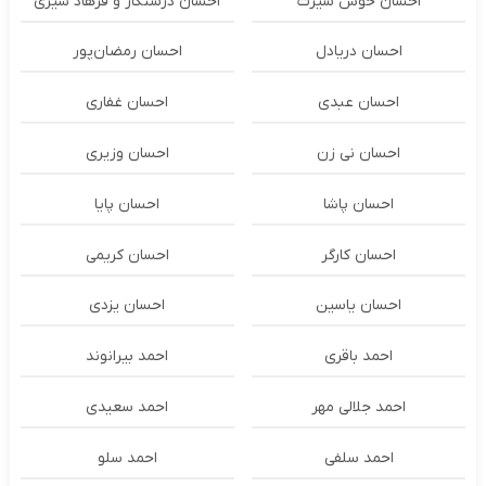
احسان خوش سیرت
احسان درستكار و فرهاد شيرى
احسان دریادل
احسان رمضان‌پور
احسان عبدی
احسان غفاری
احسان نی زن
احسان وزیری
احسان پاشا
احسان پایا
احسان کارگر
احسان کریمی
احسان یاسین
احسان یزدی
احمد باقری
احمد بیرانوند
احمد جلالی مهر
احمد سعیدی
احمد سلفی
احمد سلو