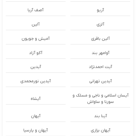
آریو
آصف آریا
آلزی
آلین
آلین باقری
آمیش و جویون
آوامهر بند
آکو آزاد
آیت احمدنژاد
آیدین
آیدین تهرانی
آیدین نورمحمدی
آیسان اسلامی و ناجی و مسلک و
آیشاه
سورنا و ساواش
آینا بند
آیهان
آیهان بزازی
آیهان و پارسیا