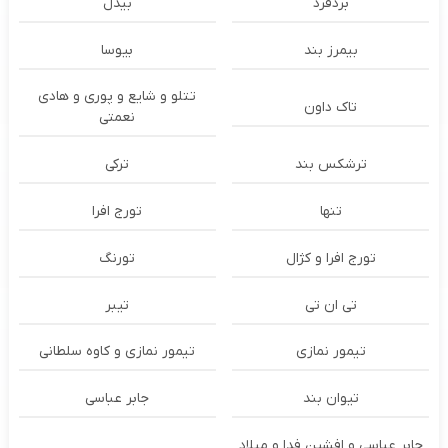
بُردفرد
بیدل
بیمرز بند
بیوسا
تتلو و شایع و پوری و هادی
تاک داون
نعمتی
ترشكس بند
ترکی
تنها
تورج افرا
تورج افرا و کژال
تورنگ
تی ان تی
تیبر
تیمور نمازی
تیمور نمازی و کاوه سلطانی
تیوان بند
جابر عباسی
جابر عباسی و افشین فدا و میلاد