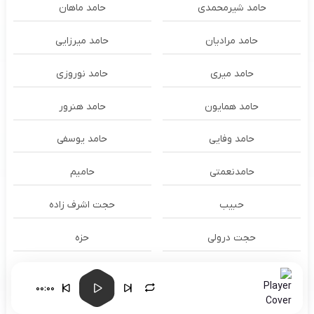
حامد شیرمحمدی
حامد ماهان
حامد مرادیان
حامد میرزایی
حامد میری
حامد نوروزی
حامد همایون
حامد هنرور
حامد وفایی
حامد یوسفی
حامدنعمتی
حامیم
حبیب
حجت اشرف زاده
حجت درولی
حزه
حسام الدين سراج
حسام الدین سراج
00:00
حسام الدین موسوی و طهمورث
حسام حیدری