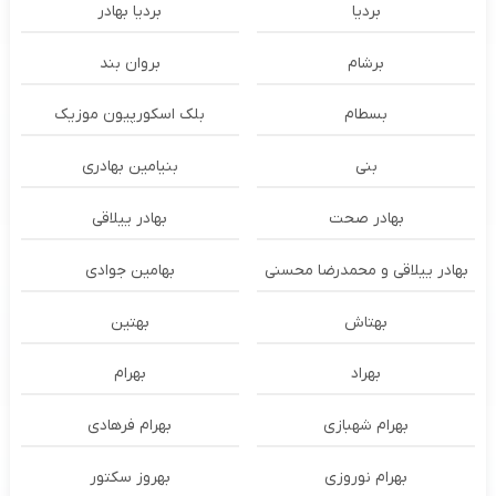
بردیا
بردیا بهادر
برشام
بروان بند
بسطام
بلک اسکورپیون موزیک
بنی
بنیامین بهادری
بهادر صحت
بهادر ییلاقی
بهادر ییلاقی و محمدرضا محسنی
بهامین جوادی
بهتاش
بهتین
بهراد
بهرام
بهرام شهبازی
بهرام فرهادی
بهرام نوروزی
بهروز سکتور