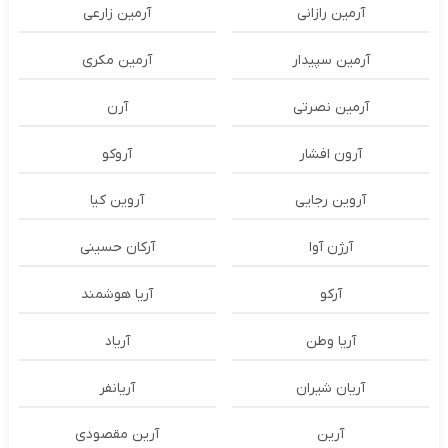
آرمین رازانی
آرمین زارعی
آرمین سپیدار
آرمین مکری
آرمین نصرتی
آرن
آرون افشار
آروکو
آروین رجایی
آروین کیا
آرژن آوا
آرکان حسینی
آرکو
آریا هوشمند
آریا وطن
آریاد
آریان شیران
آریانفر
آرین
آرین مقصودی