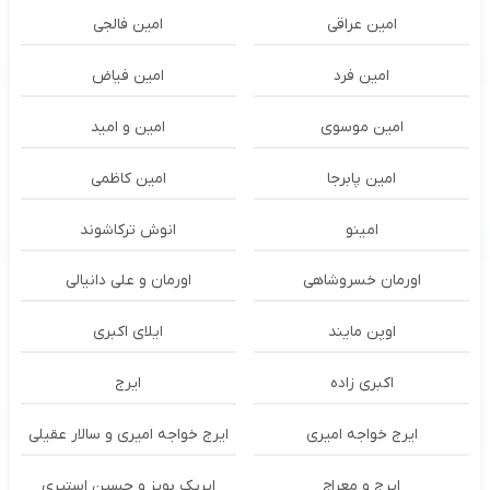
امین عراقی
امین فالجی
امین فرد
امین فیاض
امین موسوی
امین و امید
امین پابرجا
امین کاظمی
امینو
انوش ترکاشوند
اورمان خسروشاهی
اورمان و علی دانیالی
اوپن مایند
ايلاى اكبرى
اکبری زاده
ایرج
ایرج خواجه امیری
ایرج خواجه امیری و سالار عقیلی
ایرج و معراج
ایریک بویز و حسین استیری