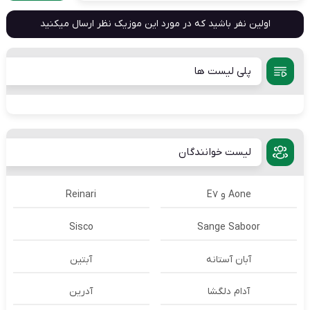
اولین نفر باشید که در مورد این موزیک نظر ارسال میکنید
پلی لیست ها
لیست خوانندگان
Aone و E7
Reinari
Sisco
Sange Saboor
آبان آستانه
آبتین
آدام دلگشا
آدرين