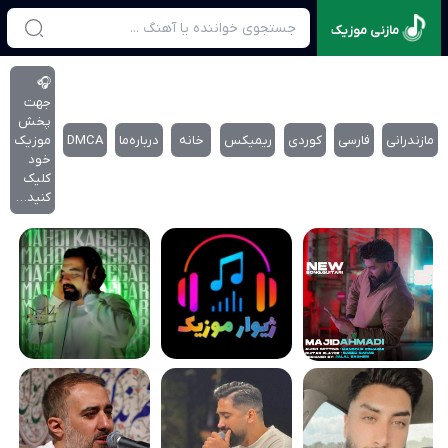
مازنی موزیک
🎧
جهت
پخش
مازندرانی
فارسی
کوردی
ریمیکس
خانه
درباره‌‌ما
DMCA
موزیک
خود
کلیک
کنید…