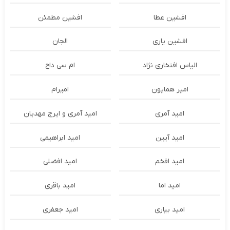
افشین عطا
افشین مطمئن
افشین یاری
الجان
الیاس افتخاری نژاد
ام سی داج
امير همايون
اميرام
امید آمری
امید آمری و ایرج مهدیان
امید آیین
امید ابراهیمی
امید افخم
امید افضلی
امید اما
امید باقری
امید بیاری
امید جعفری