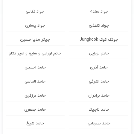
جواد مقدم
جواد نکایی
جواد کاغذی
جواد یساری
جونگ کوک Jungkook
جیگر مدیا حسین
حاتم لورایی
حاتم لورایی و شایع و امیر تتلو
حامد آذری
حامد احمدی
حامد اشرفی
حامد الماسی
حامد برادران
حامد برزگری
حامد تاجیک
حامد جعفری
حامد سنجابی
حامد شیخ