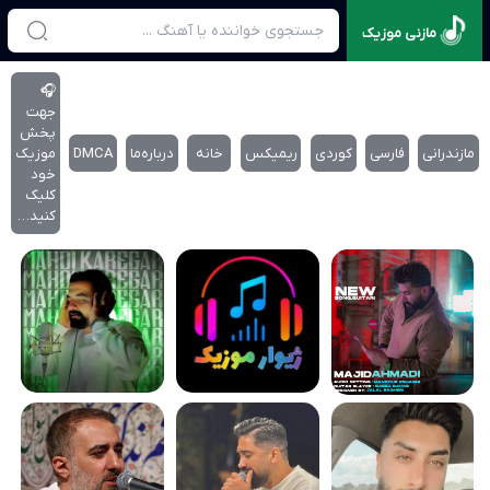
مازنی موزیک
🎧
جهت
پخش
مازندرانی
فارسی
کوردی
ریمیکس
خانه
درباره‌‌ما
DMCA
موزیک
خود
کلیک
کنید…