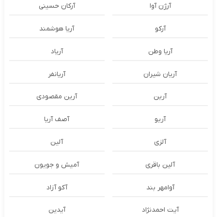
آرژن آوا
آرکان حسینی
آرکو
آریا هوشمند
آریا وطن
آریاد
آریان شیران
آریانفر
آرین
آرین مقصودی
آریو
آصف آریا
آلزی
آلین
آلین باقری
آمیش و جویون
آوامهر بند
آکو آزاد
آیت احمدنژاد
آیدین