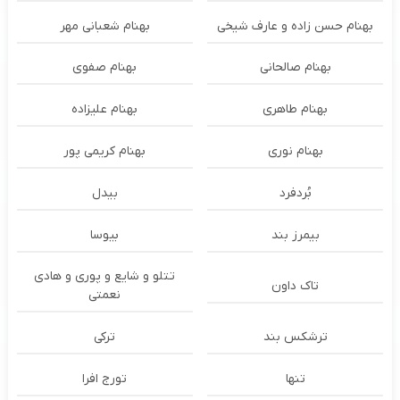
بهنام حسن زاده و عارف شیخی
بهنام شعبانی مهر
بهنام صالحانی
بهنام صفوی
بهنام طاهری
بهنام علیزاده
بهنام نوری
بهنام کریمی پور
بُردفرد
بیدل
بیمرز بند
بیوسا
تتلو و شایع و پوری و هادی
تاک داون
نعمتی
ترشكس بند
ترکی
تنها
تورج افرا