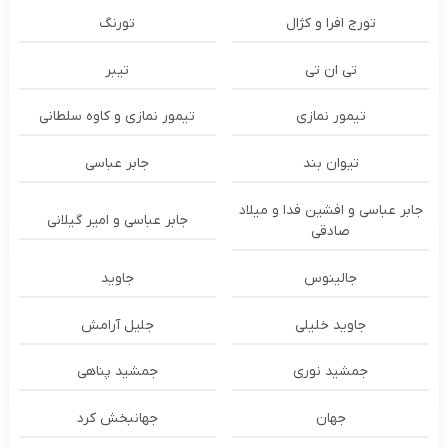
تورج افرا و کژال
تورنگ
تی ان تی
تیبر
تیمور نمازی
تیمور نمازی و کاوه سلطانی
تیوان بند
جابر عباسی
جابر عباسی و افشین فدا و میلاد
جابر عباسی و امیر گیلانی
صادقی
جالینوس
جاوید
جاوید خلیلی
جلیل آرامش
جمشید نوری
جمشید پناهی
جهان
جهانبخش کرد