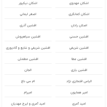
اشکان مهدوی
اشکان نیکپور
اشکان‌ کمانگری
اصغر ایمانی
اصلان رادان
افشین آذری
افشین حسنی
افشین سیاهپوش
افشین شریفی
افشین شریفی و شایع و گادپوری
افشین عطا
افشین مطمئن
افشین یاری
الجان
الیاس افتخاری نژاد
ام سی داج
امير همايون
اميرام
امید آمری
امید آمری و ایرج مهدیان