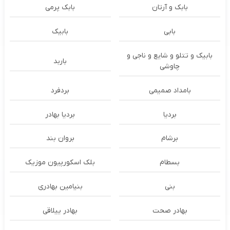
بابک و آرتان
بابک پرمی
بابی
بابیک
بابیک و تتلو و شایع و ناجی و
باربد
چاوشی
بامداد صمیمی
بردفرد
بردیا
بردیا بهادر
برشام
بروان بند
بسطام
بلک اسکورپیون موزیک
بنی
بنیامین بهادری
بهادر صحت
بهادر ییلاقی