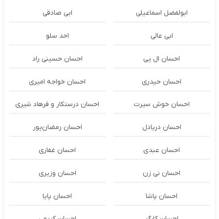
ابولفضل اسماعیلی
ابی صادقی
ابی عالی
احد سلو
احسان ال پی
احسان حسینی راد
احسان حیدری
احسان خواجه امیری
احسان خوش سیرت
احسان درستكار و فرهاد شيرى
احسان دریادل
احسان رمضان‌پور
احسان عبدی
احسان غفاری
احسان نی زن
احسان وزیری
احسان پاشا
احسان پایا
احسان کارگر
احسان کریمی