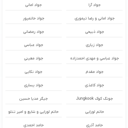
جواد آرا
جواد امانی
جواد امانی و رضا تیموری
جواد حاتمپور
جواد ذبیحی
جواد رمضانی
جواد زیاری
جواد عباسی
جواد عباسی و مهدی احمدزاده
جواد معینی
جواد مقدم
جواد نکایی
جواد کاغذی
جواد یساری
جونگ کوک Jungkook
جیگر مدیا حسین
حاتم لورایی
حاتم لورایی و شایع و امیر تتلو
حامد آذری
حامد احمدی