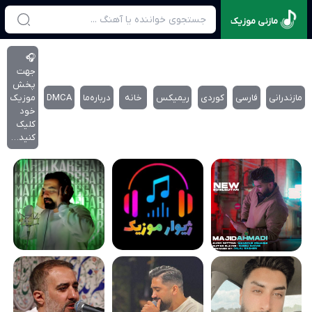
مازنی موزیک
🎧
جهت
پخش
مازندرانی
فارسی
کوردی
ریمیکس
خانه
درباره‌‌ما
DMCA
موزیک
خود
کلیک
کنید…