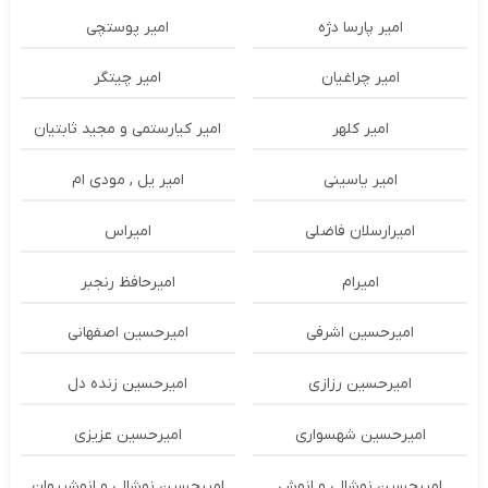
امیر پارسا دژه
امیر پوستچی
امیر چراغیان
امیر چیتگر
امیر کلهر
امیر کیارستمی و مجید ثابتیان
امیر یاسینی
امیر یل , مودی ام
امیرارسلان فاضلی
امیراس
امیرام
امیرحافظ رنجبر
امیرحسین اشرفی
امیرحسین اصفهانی
امیرحسین رزازی
امیرحسین زنده دل
امیرحسین شهسواری
امیرحسین عزیزی
امیرحسین نوشالی و انوش
امیرحسین نوشالی و انوشیروان