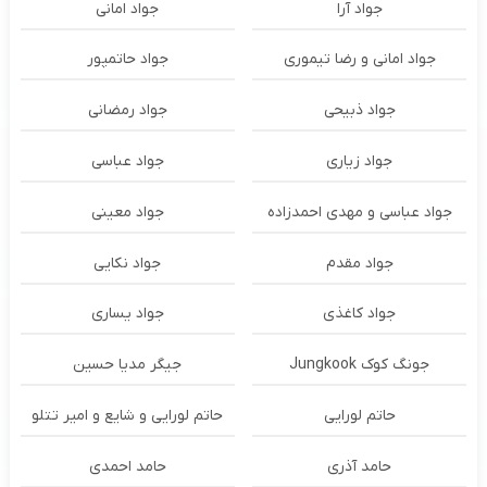
جواد آرا
جواد امانی
جواد امانی و رضا تیموری
جواد حاتمپور
جواد ذبیحی
جواد رمضانی
جواد زیاری
جواد عباسی
جواد عباسی و مهدی احمدزاده
جواد معینی
جواد مقدم
جواد نکایی
جواد کاغذی
جواد یساری
جونگ کوک Jungkook
جیگر مدیا حسین
حاتم لورایی
حاتم لورایی و شایع و امیر تتلو
حامد آذری
حامد احمدی