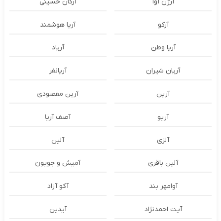
آرژن آوا
آرکان حسینی
آرکو
آریا هوشمند
آریا وطن
آریاد
آریان شیران
آریانفر
آرین
آرین مقصودی
آریو
آصف آریا
آلزی
آلین
آلین باقری
آمیش و جویون
آوامهر بند
آکو آزاد
آیت احمدنژاد
آیدین