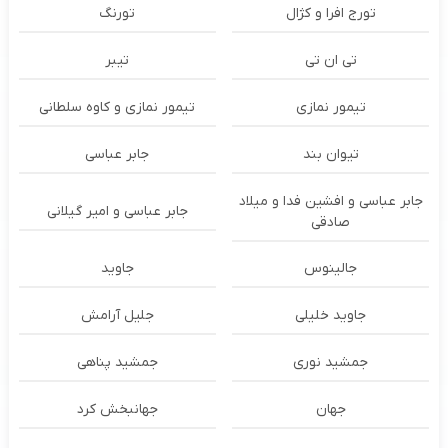
تورج افرا و کژال
تورنگ
تی ان تی
تیبر
تیمور نمازی
تیمور نمازی و کاوه سلطانی
تیوان بند
جابر عباسی
جابر عباسی و افشین فدا و میلاد
جابر عباسی و امیر گیلانی
صادقی
جالینوس
جاوید
جاوید خلیلی
جلیل آرامش
جمشید نوری
جمشید پناهی
جهان
جهانبخش کرد