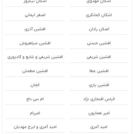
اشکان مهدوی
اشکان نیکپور
اشکان‌ کمانگری
اصغر ایمانی
اصلان رادان
افشین آذری
افشین حسنی
افشین سیاهپوش
افشین شریفی
افشین شریفی و شایع و گادپوری
افشین عطا
افشین مطمئن
افشین یاری
الجان
الیاس افتخاری نژاد
ام سی داج
امير همايون
اميرام
امید آمری
امید آمری و ایرج مهدیان