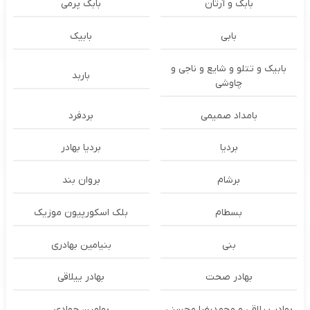
بابک و آرتان
بابک پرمی
بابی
بابیک
بابیک و تتلو و شایع و ناجی و
باربد
چاوشی
بامداد صمیمی
بردفرد
بردیا
بردیا بهادر
برشام
بروان بند
بسطام
بلک اسکورپیون موزیک
بنی
بنیامین بهادری
بهادر صحت
بهادر ییلاقی
بهادر ییلاقی و محمدرضا محسنی
بهامین جوادی