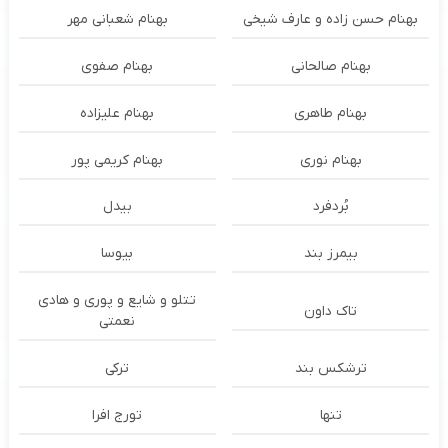
بهنام حسن زاده و عارف شیخی
بهنام شعبانی مهر
بهنام صالحانی
بهنام صفوی
بهنام طاهری
بهنام علیزاده
بهنام نوری
بهنام کریمی پور
بُردفرد
بیدل
بیمرز بند
بیوسا
تتلو و شایع و پوری و هادی
تاک داون
نعمتی
ترشكس بند
ترکی
تنها
تورج افرا