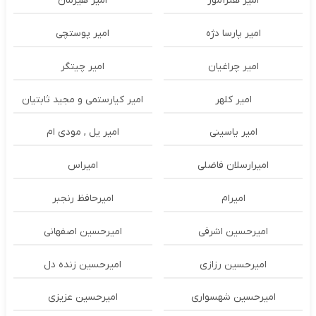
امیر هنرآموز
امیر هیرمان
امیر پارسا دژه
امیر پوستچی
امیر چراغیان
امیر چیتگر
امیر کلهر
امیر کیارستمی و مجید ثابتیان
امیر یاسینی
امیر یل , مودی ام
امیرارسلان فاضلی
امیراس
امیرام
امیرحافظ رنجبر
امیرحسین اشرفی
امیرحسین اصفهانی
امیرحسین رزازی
امیرحسین زنده دل
امیرحسین شهسواری
امیرحسین عزیزی