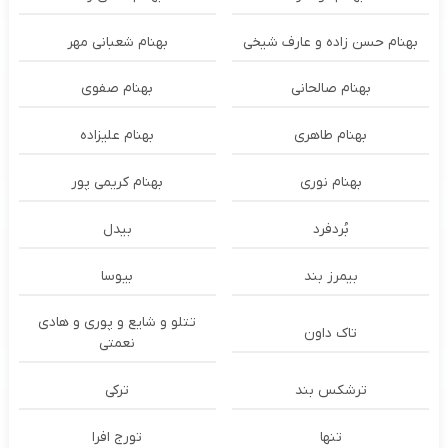
بهنام حسن زاده و عارف شیخی
بهنام شعبانی مهر
بهنام صالحانی
بهنام صفوی
بهنام طاهری
بهنام علیزاده
بهنام نوری
بهنام کریمی پور
بُردفرد
بیدل
بیمرز بند
بیوسا
تتلو و شایع و پوری و هادی
تاک داون
نعمتی
ترشكس بند
ترکی
تنها
تورج افرا