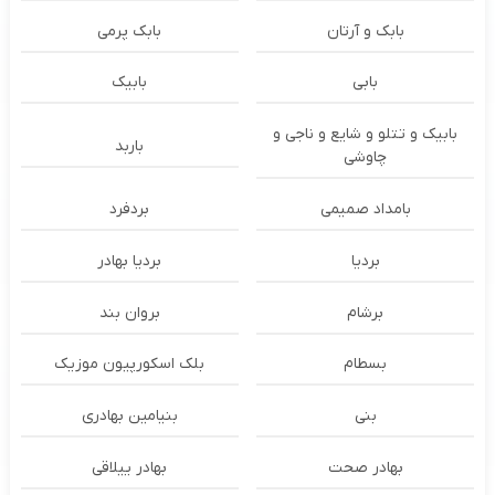
بابک و آرتان
بابک پرمی
بابی
بابیک
بابیک و تتلو و شایع و ناجی و
باربد
چاوشی
بامداد صمیمی
بردفرد
بردیا
بردیا بهادر
برشام
بروان بند
بسطام
بلک اسکورپیون موزیک
بنی
بنیامین بهادری
بهادر صحت
بهادر ییلاقی