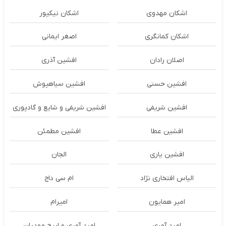
اشکان مهدوی
اشکان نیکپور
اشکان‌ کمانگری
اصغر ایمانی
اصلان رادان
افشین آذری
افشین حسنی
افشین سیاهپوش
افشین شریفی
افشین شریفی و شایع و گادپوری
افشین عطا
افشین مطمئن
افشین یاری
الجان
الیاس افتخاری نژاد
ام سی داج
امير همايون
اميرام
امید آمری
امید آمری و ایرج مهدیان