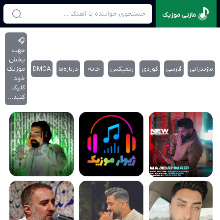
مازنی موزیک
🎧
جهت
پخش
مازندرانی
فارسی
کوردی
ریمیکس
خانه
درباره‌‌ما
DMCA
موزیک
خود
کلیک
کنید…