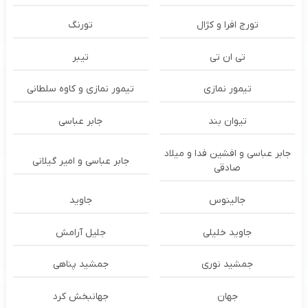
تورج افرا و کژال
تورنگ
تی ان تی
تیبر
تیمور نمازی
تیمور نمازی و کاوه سلطانی
تیوان بند
جابر عباسی
جابر عباسی و افشین فدا و میلاد
جابر عباسی و امیر گیلانی
صادقی
جالینوس
جاوید
جاوید خلیلی
جلیل آرامش
جمشید نوری
جمشید پناهی
جهان
جهانبخش کرد