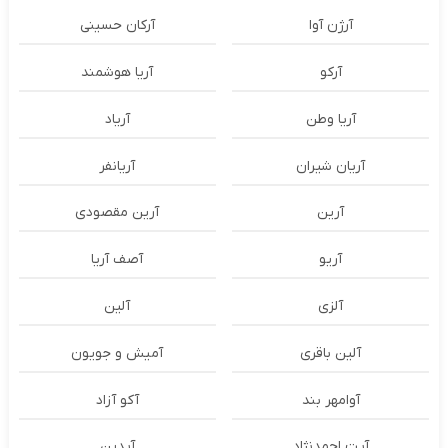
آرژن آوا
آرکان حسینی
آرکو
آریا هوشمند
آریا وطن
آریاد
آریان شیران
آریانفر
آرین
آرین مقصودی
آریو
آصف آریا
آلزی
آلین
آلین باقری
آمیش و جویون
آوامهر بند
آکو آزاد
آیت احمدنژاد
آیدین