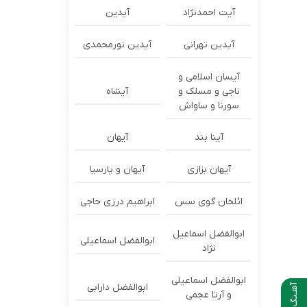
آیت احمدنژاد
آیدین
آیدین تهرانی
آیدین نورمحمدی
آیسان اسلامی و
ناجی و مسلک و
آیشاه
سورنا و ساواش
آینا بند
آیهان
آیهان بزازی
آیهان و پارسیا
ائلخان گوی سس
ابراهیم درزی حاجی
ابوالفضل اسماعیل
ابوالفضل اسماعیلی
نژاد
ابوالفضل اسماعیلی
ابوالفضل دارابی
آهـنگ بعدی
و آرتا عجمی