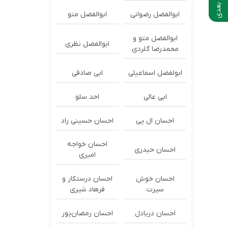
ابوالفضل رضوانی
ابوالفضل متو
ابوالفضل متو و
ابوالفضل نظری
محمدرضا گلردی
ابولفضل اسماعیلی
ابی صادقی
ابی عالی
احد سلو
احسان ال پی
احسان حسینی راد
احسان خواجه
احسان حیدری
امیری
احسان خوش
احسان درستكار و
سیرت
فرهاد شيرى
احسان دریادل
احسان رمضان‌پور