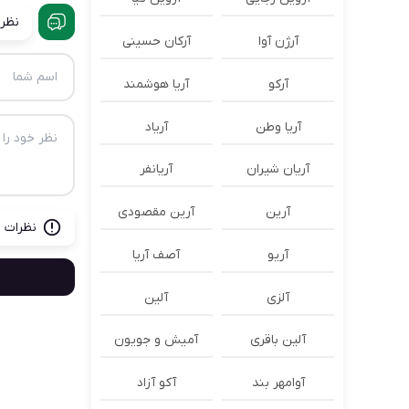
نظرا
آرژن آوا
آرکان حسینی
آرکو
آریا هوشمند
آریا وطن
آریاد
آریان شیران
آریانفر
آرین
آرین مقصودی
نظرات ب
آریو
آصف آریا
آلزی
آلین
آلین باقری
آمیش و جویون
آوامهر بند
آکو آزاد