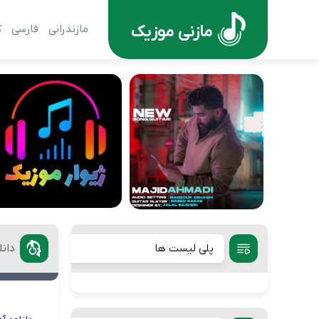
مازنی موزیک
مازندرانی
فارسی
ک
پلی لیست ها
دان