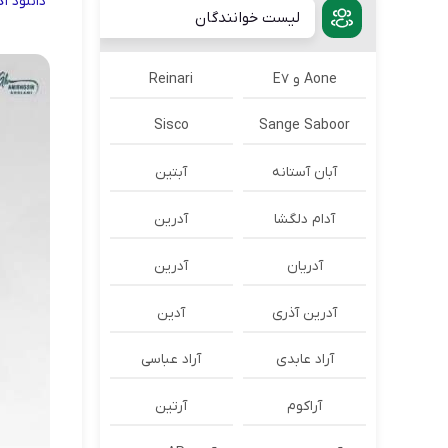
دانلود
آ
لیست خوانندگان
Aone و E7
Reinari
Sisco
Sange Saboor
آبان آستانه
آبتین
آدام دلگشا
آدرين
آدریان
آدرین
آدرین آذری
آدین
آراد عابدی
آراد عباسی
آراکوم
آرتین