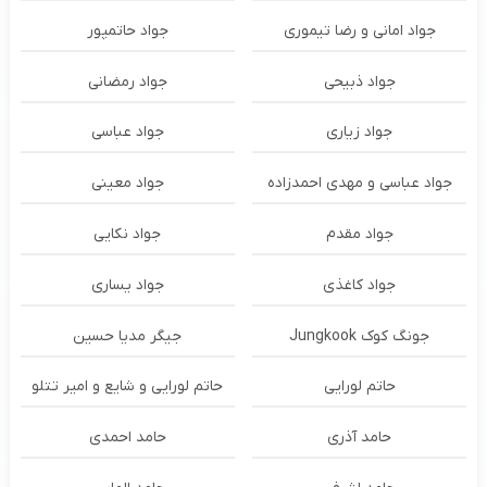
جواد امانی و رضا تیموری
جواد حاتمپور
جواد ذبیحی
جواد رمضانی
جواد زیاری
جواد عباسی
جواد عباسی و مهدی احمدزاده
جواد معینی
جواد مقدم
جواد نکایی
جواد کاغذی
جواد یساری
جونگ کوک Jungkook
جیگر مدیا حسین
حاتم لورایی
حاتم لورایی و شایع و امیر تتلو
حامد آذری
حامد احمدی