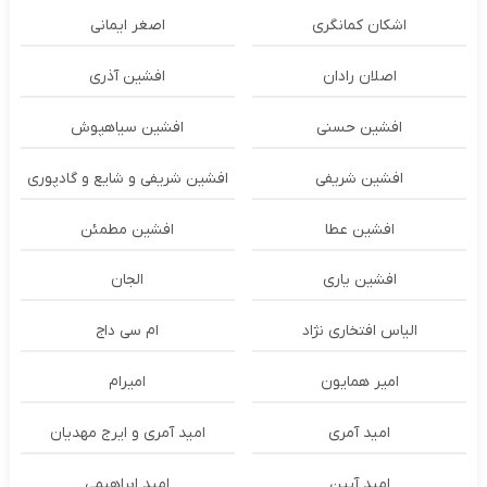
اشکان‌ کمانگری
اصغر ایمانی
اصلان رادان
افشین آذری
افشین حسنی
افشین سیاهپوش
افشین شریفی
افشین شریفی و شایع و گادپوری
افشین عطا
افشین مطمئن
افشین یاری
الجان
الیاس افتخاری نژاد
ام سی داج
امير همايون
اميرام
امید آمری
امید آمری و ایرج مهدیان
امید آیین
امید ابراهیمی