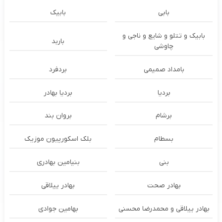
بابی
بابیک
بابیک و تتلو و شایع و ناجی و
باربد
چاوشی
بامداد صمیمی
بردفرد
بردیا
بردیا بهادر
برشام
بروان بند
بسطام
بلک اسکورپیون موزیک
بنی
بنیامین بهادری
بهادر صحت
بهادر ییلاقی
بهادر ییلاقی و محمدرضا محسنی
بهامین جوادی