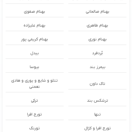
بهنام صالحانی
بهنام صفوی
بهنام طاهری
بهنام علیزاده
بهنام نوری
بهنام کریمی پور
بُردفرد
بیدل
بیمرز بند
بیوسا
تتلو و شایع و پوری و هادی
تاک داون
نعمتی
ترشكس بند
ترکی
تنها
تورج افرا
تورج افرا و کژال
تورنگ