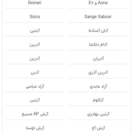
Aone و E7
Reinari
Sisco
Sange Saboor
آبان آستانه
آبتین
آدام دلگشا
آدرين
آدریان
آدرین
آدرین آذری
آدین
آراد عابدی
آراد عباسی
آراکوم
آرتین
آرتین بهادری
آرش AP مسیح
آرش آج
آرش اوستا