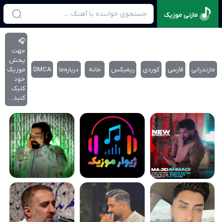
مازنی موزیک
🎧
جهت
پخش
مازندرانی
فارسی
کوردی
ریمیکس
خانه
درباره‌‌ما
DMCA
موزیک
خود
کلیک
کنید…