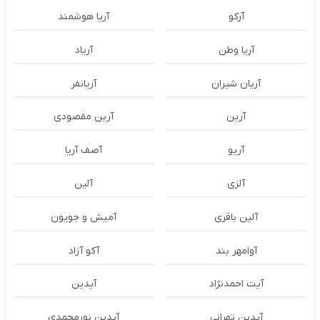
آرکو
آریا هوشمند
آریا وطن
آریاد
آریان شیران
آریانفر
آرین
آرین مقصودی
آریو
آصف آریا
آلزی
آلین
آلین باقری
آمیش و جویون
آوامهر بند
آکو آزاد
آیت احمدنژاد
آیدین
آیدین تهرانی
آیدین نورمحمدی