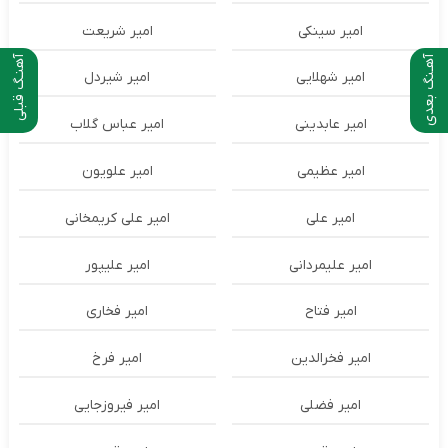
امیر سینکی
امیر شریعت
آهـنگ بعدی
آهنـگ قبلی
امیر شهلایی
امیر شیردل
امیر عابدینی
امیر عباس گلاب
امیر عظیمی
امیر علویون
امیر علی
امیر علی کریمخانی
امیر علیمردانی
امیر علیپور
امیر فتاح
امیر فخاری
امیر فخرالدین
امیر فرخ
امیر فضلی
امیر فیروزجایی