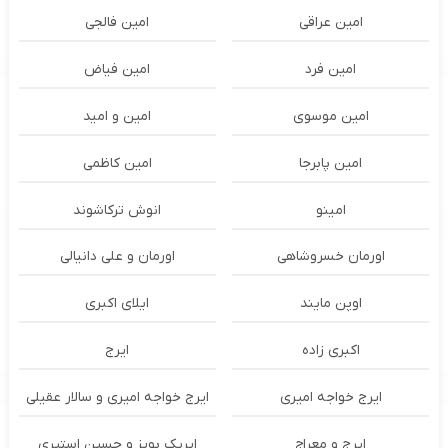
امین عراقی
امین فالجی
امین فرد
امین فیاض
امین موسوی
امین و امید
امین پابرجا
امین کاظمی
امینو
انوش ترکاشوند
اورمان خسروشاهی
اورمان و علی دانیالی
اوپن مایند
ايلاى اكبرى
اکبری زاده
ایرج
ایرج خواجه امیری
ایرج خواجه امیری و سالار عقیلی
ایرج و معراج
ایریک بویز و حسین استیری