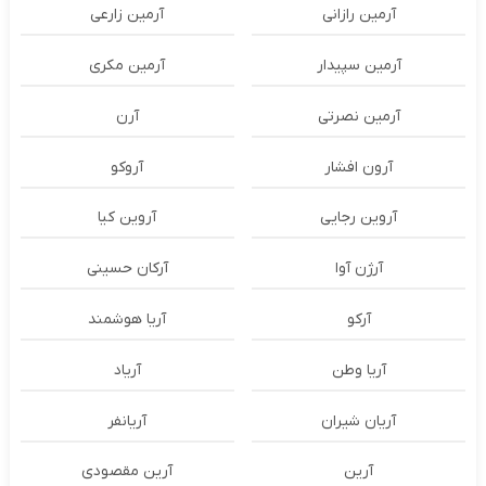
آرمین رازانی
آرمین زارعی
آرمین سپیدار
آرمین مکری
آرمین نصرتی
آرن
آرون افشار
آروکو
آروین رجایی
آروین کیا
آرژن آوا
آرکان حسینی
آرکو
آریا هوشمند
آریا وطن
آریاد
آریان شیران
آریانفر
آرین
آرین مقصودی