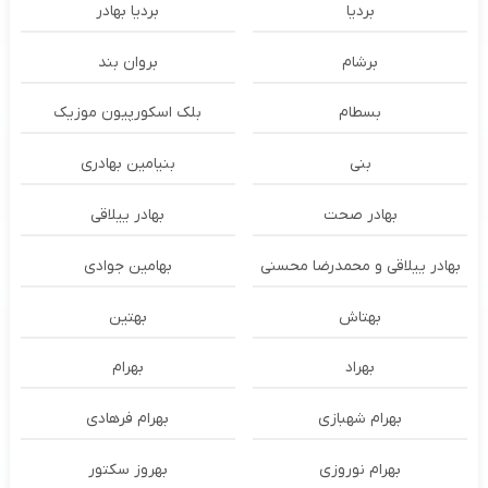
بردیا
بردیا بهادر
برشام
بروان بند
بسطام
بلک اسکورپیون موزیک
بنی
بنیامین بهادری
بهادر صحت
بهادر ییلاقی
بهادر ییلاقی و محمدرضا محسنی
بهامین جوادی
بهتاش
بهتین
بهراد
بهرام
بهرام شهبازی
بهرام فرهادی
بهرام نوروزی
بهروز سکتور