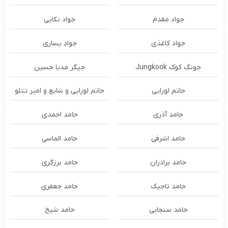
جواد مقدم
جواد نکایی
جواد کاغذی
جواد یساری
جونگ کوک Jungkook
جیگر مدیا حسین
حاتم لورایی
حاتم لورایی و شایع و امیر تتلو
حامد آذری
حامد احمدی
حامد اشرفی
حامد الماسی
حامد برادران
حامد برزگری
حامد تاجیک
حامد جعفری
حامد سنجابی
حامد شیخ