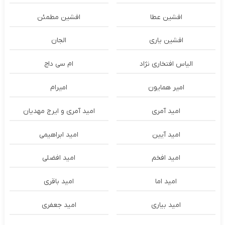
افشین عطا
افشین مطمئن
افشین یاری
الجان
الیاس افتخاری نژاد
ام سی داج
امير همايون
اميرام
امید آمری
امید آمری و ایرج مهدیان
امید آیین
امید ابراهیمی
امید افخم
امید افضلی
امید اما
امید باقری
امید بیاری
امید جعفری