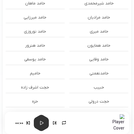
حامد شیرمحمدی
حامد ماهان
حامد مرادیان
حامد میرزایی
حامد میری
حامد نوروزی
حامد همایون
حامد هنرور
حامد وفایی
حامد یوسفی
حامدنعمتی
حامیم
حبیب
حجت اشرف زاده
حجت درولی
حزه
حسام الدين سراج
حسام الدین سراج
00:00
حسام الدین موسوی و طهمورث
حسام حیدری