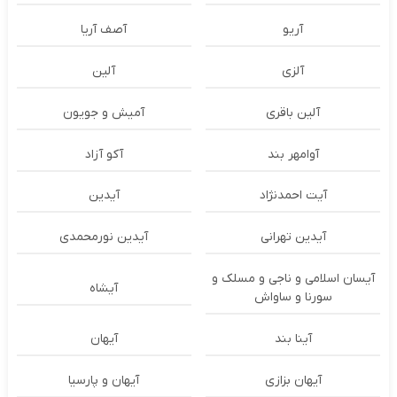
آریو
آصف آریا
آلزی
آلین
آلین باقری
آمیش و جویون
آوامهر بند
آکو آزاد
آیت احمدنژاد
آیدین
آیدین تهرانی
آیدین نورمحمدی
آیسان اسلامی و ناجی و مسلک و
آیشاه
سورنا و ساواش
آینا بند
آیهان
آیهان بزازی
آیهان و پارسیا