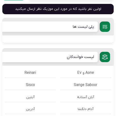
اولین نفر باشید که در مورد این موزیک نظر ارسال میکنید
پلی لیست ها
لیست خوانندگان
Aone و E7
Reinari
Sisco
Sange Saboor
آبان آستانه
آبتین
آدام دلگشا
آدرين