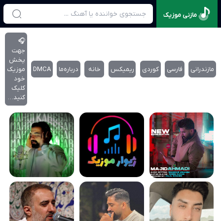
مازنی موزیک
🎧
جهت
پخش
مازندرانی
فارسی
کوردی
ریمیکس
خانه
درباره‌‌ما
DMCA
موزیک
خود
کلیک
کنید…