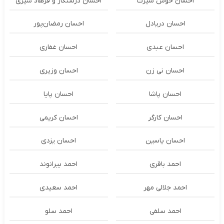
احسان خوش سیرت
احسان درستكار و فرهاد شيرى
احسان دریادل
احسان رمضان‌پور
احسان عبدی
احسان غفاری
احسان نی زن
احسان وزیری
احسان پاشا
احسان پایا
احسان کارگر
احسان کریمی
احسان یاسین
احسان یزدی
احمد باقری
احمد بیرانوند
احمد جلالی مهر
احمد سعیدی
احمد سلفی
احمد سلو