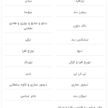
بُردفرد
بیدل
بیمرز بند
بیوسا
تتلو و شایع و پوری و هادی
تاک داون
نعمتی
ترشكس بند
ترکی
تنها
تورج افرا
تورج افرا و کژال
تورنگ
تی ان تی
تیبر
تیمور نمازی
تیمور نمازی و کاوه سلطانی
تیوان بند
جابر عباسی
جابر عباسی و افشین فدا و میلاد