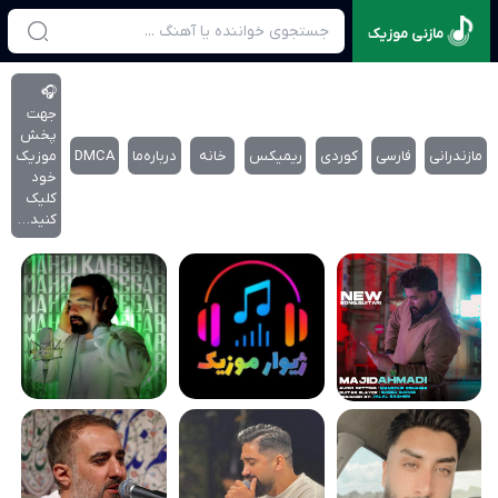
مازنی موزیک
🎧
جهت
پخش
مازندرانی
فارسی
کوردی
ریمیکس
خانه
درباره‌‌ما
DMCA
موزیک
خود
کلیک
کنید…