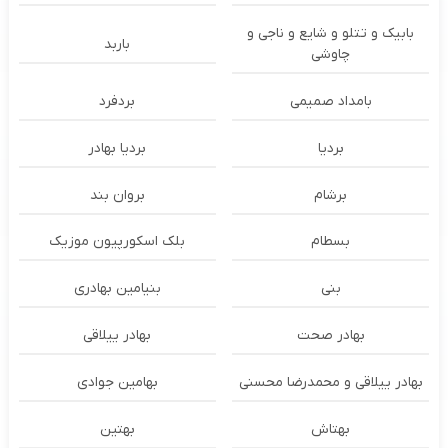
بابیک و تتلو و شایع و ناجی و
باربد
چاوشی
بامداد صمیمی
بردفرد
بردیا
بردیا بهادر
برشام
بروان بند
بسطام
بلک اسکورپیون موزیک
بنی
بنیامین بهادری
بهادر صحت
بهادر ییلاقی
بهادر ییلاقی و محمدرضا محسنی
بهامین جوادی
بهتاش
بهتین