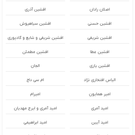
اصلان رادان
افشین آذری
افشین حسنی
افشین سیاهپوش
افشین شریفی
افشین شریفی و شایع و گادپوری
افشین عطا
افشین مطمئن
افشین یاری
الجان
الیاس افتخاری نژاد
ام سی داج
امير همايون
اميرام
امید آمری
امید آمری و ایرج مهدیان
امید آیین
امید ابراهیمی