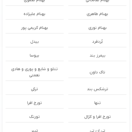
بهنام صالحانی
بهنام صفوی
بهنام طاهری
بهنام علیزاده
بهنام نوری
بهنام کریمی پور
بُردفرد
بیدل
بیمرز بند
بیوسا
تتلو و شایع و پوری و هادی
تاک داون
نعمتی
ترشكس بند
ترکی
تنها
تورج افرا
تورج افرا و کژال
تورنگ
تی ان تی
تیبر