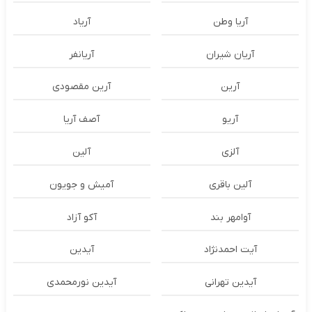
آریا وطن
آریاد
آریان شیران
آریانفر
آرین
آرین مقصودی
آریو
آصف آریا
آلزی
آلین
آلین باقری
آمیش و جویون
آوامهر بند
آکو آزاد
آیت احمدنژاد
آیدین
آیدین تهرانی
آیدین نورمحمدی