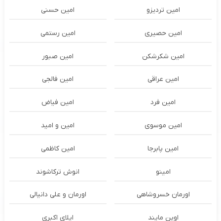
امین تردیزو
امین حسنی
امین حصیری
امین رستمی
امین شکرشکن
امین صبور
امین عراقی
امین فالجی
امین فرد
امین فیاض
امین موسوی
امین و امید
امین پابرجا
امین کاظمی
امینو
انوش ترکاشوند
اورمان خسروشاهی
اورمان و علی دانیالی
اوپن مایند
ايلاى اكبرى