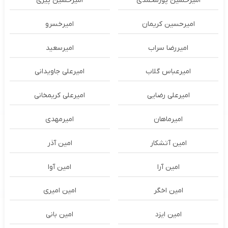
امیرحسین پورمحمدی
امیرحسین پیری
امیرحسین کریمان
امیرخسرو
امیررضا سراب
امیرسعید
امیرعباس گلاب
امیرعلی جاویدانی
امیرعلی رضایی
امیرعلی کریمخانی
امیرماهان
امیرمهدی
امین آتشکار
امین آذر
امین آرا
امین آوا
امین اخگر
امین امیری
امین ایزد
امین بانی