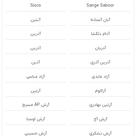
Sisco
Sange Saboor
آبان آستانه
آبتین
آدام دلگشا
آدرين
آدریان
آدرین
آدرین آذری
آدین
آراد عابدی
آراد عباسی
آراکوم
آرتین
آرتین بهادری
آرش AP مسیح
آرش آج
آرش اوستا
آرش تشکری
آرش حسینی