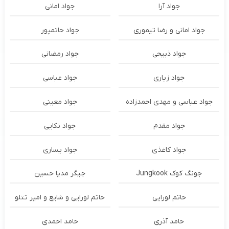
جواد آرا
جواد امانی
جواد امانی و رضا تیموری
جواد حاتمپور
جواد ذبیحی
جواد رمضانی
جواد زیاری
جواد عباسی
جواد عباسی و مهدی احمدزاده
جواد معینی
جواد مقدم
جواد نکایی
جواد کاغذی
جواد یساری
جونگ کوک Jungkook
جیگر مدیا حسین
حاتم لورایی
حاتم لورایی و شایع و امیر تتلو
حامد آذری
حامد احمدی