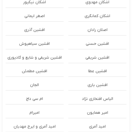
اشکان مهدوی
اشکان نیکپور
اشکان‌ کمانگری
اصغر ایمانی
اصلان رادان
افشین آذری
افشین حسنی
افشین سیاهپوش
افشین شریفی
افشین شریفی و شایع و گادپوری
افشین عطا
افشین مطمئن
افشین یاری
الجان
الیاس افتخاری نژاد
ام سی داج
امير همايون
اميرام
امید آمری
امید آمری و ایرج مهدیان