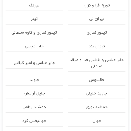
تورج افرا و کژال
تورنگ
تی ان تی
تیبر
تیمور نمازی
تیمور نمازی و کاوه سلطانی
تیوان بند
جابر عباسی
جابر عباسی و افشین فدا و میلاد
جابر عباسی و امیر گیلانی
صادقی
جالینوس
جاوید
جاوید خلیلی
جلیل آرامش
جمشید نوری
جمشید پناهی
جهان
جهانبخش کرد