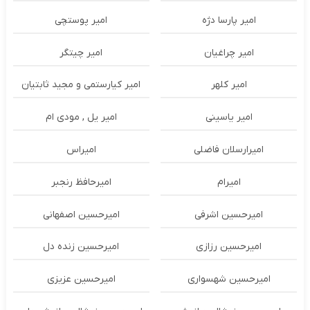
امیر پارسا دژه
امیر پوستچی
امیر چراغیان
امیر چیتگر
امیر کلهر
امیر کیارستمی و مجید ثابتیان
امیر یاسینی
امیر یل , مودی ام
امیرارسلان فاضلی
امیراس
امیرام
امیرحافظ رنجبر
امیرحسین اشرفی
امیرحسین اصفهانی
امیرحسین رزازی
امیرحسین زنده دل
امیرحسین شهسواری
امیرحسین عزیزی