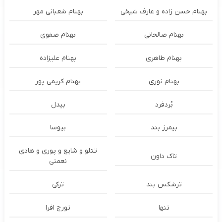
بهنام حسن زاده و عارف شیخی
بهنام شعبانی مهر
بهنام صالحانی
بهنام صفوی
بهنام طاهری
بهنام علیزاده
بهنام نوری
بهنام کریمی پور
بُردفرد
بیدل
بیمرز بند
بیوسا
تتلو و شایع و پوری و هادی
تاک داون
نعمتی
ترشكس بند
ترکی
تنها
تورج افرا