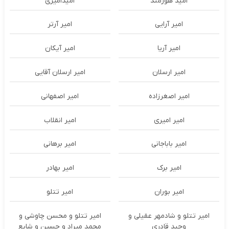
امید هورمند
امیدامیری
امیر آرایی
امیر آرتر
امیر آریا
امیر آیکان
امیر ارسلان
امیر ارسلان آقایی
امیر اصغرزاده
امیر اصفهانی
امیر امیری
امیر انقلاب
امیر باباجانی
امیر برهانی
امیر برک
امیر بهادر
امیر بوران
امیر تتلو
امیر تتلو و شادمهر عقیلی و
امیر تتلو و محسن چاوشی و
وحید قادری
محمد میراد و حسین و شایع