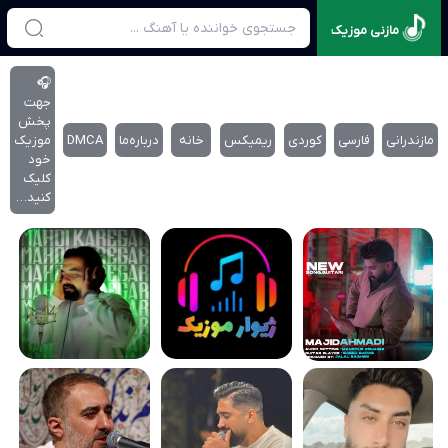
مازنی موزیک
🎧
جهت
پخش
مازندرانی
فارسی
کوردی
ریمیکس
خانه
درباره‌‌ما
DMCA
موزیک
خود
کلیک
کنید…