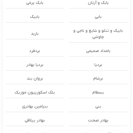
بابک و آرتان
بابک پرمی
بابی
بابیک
بابیک و تتلو و شایع و ناجی و
باربد
چاوشی
بامداد صمیمی
بردفرد
بردیا
بردیا بهادر
برشام
بروان بند
بسطام
بلک اسکورپیون موزیک
بنی
بنیامین بهادری
بهادر صحت
بهادر ییلاقی