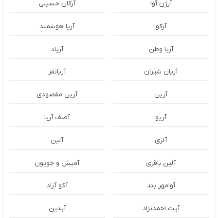
آرژن آوا
آرکان حسینی
آرکو
آریا هوشمند
آریا وطن
آریاد
آریان شیران
آریانفر
آرین
آرین مقصودی
آریو
آصف آریا
آلزی
آلین
آلین باقری
آمیش و جویون
آوامهر بند
آکو آزاد
آیت احمدنژاد
آیدین