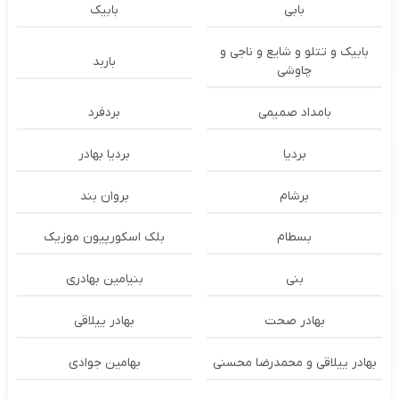
بابی
بابیک
بابیک و تتلو و شایع و ناجی و
باربد
چاوشی
بامداد صمیمی
بردفرد
بردیا
بردیا بهادر
برشام
بروان بند
بسطام
بلک اسکورپیون موزیک
بنی
بنیامین بهادری
بهادر صحت
بهادر ییلاقی
بهادر ییلاقی و محمدرضا محسنی
بهامین جوادی