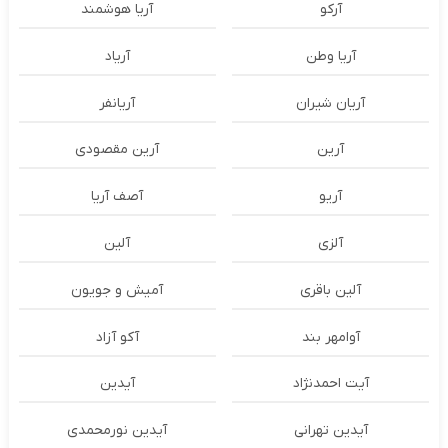
آرکو
آریا هوشمند
آریا وطن
آریاد
آریان شیران
آریانفر
آرین
آرین مقصودی
آریو
آصف آریا
آلزی
آلین
آلین باقری
آمیش و جویون
آوامهر بند
آکو آزاد
آیت احمدنژاد
آیدین
آیدین تهرانی
آیدین نورمحمدی