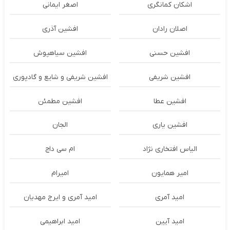
اشکان‌ کمانگری
اصغر ایمانی
اصلان رادان
افشین آذری
افشین حسنی
افشین سیاهپوش
افشین شریفی
افشین شریفی و شایع و گادپوری
افشین عطا
افشین مطمئن
افشین یاری
الجان
الیاس افتخاری نژاد
ام سی داج
امير همايون
اميرام
امید آمری
امید آمری و ایرج مهدیان
امید آیین
امید ابراهیمی