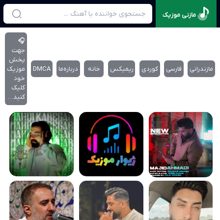
مازنی موزیک
🎧
جهت
پخش
مازندرانی
فارسی
کوردی
ریمیکس
خانه
درباره‌‌ما
DMCA
موزیک
خود
کلیک
کنید…