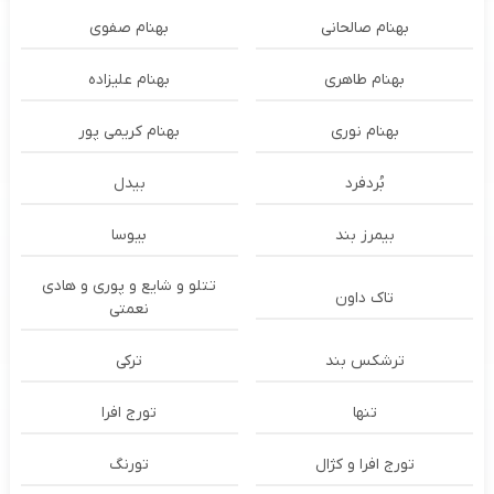
بهنام صالحانی
بهنام صفوی
بهنام طاهری
بهنام علیزاده
بهنام نوری
بهنام کریمی پور
بُردفرد
بیدل
بیمرز بند
بیوسا
تتلو و شایع و پوری و هادی
تاک داون
نعمتی
ترشكس بند
ترکی
تنها
تورج افرا
تورج افرا و کژال
تورنگ