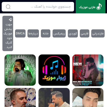
مازنی موزیک
🎧
جهت
پخش
مازندرانی
فارسی
کوردی
ریمیکس
خانه
درباره‌‌ما
DMCA
موزیک
خود
کلیک
کنید…