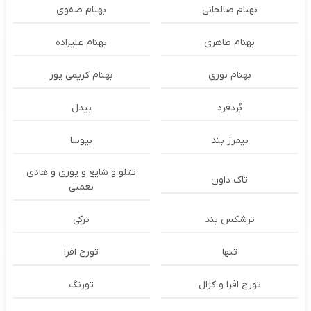
بهنام صالحانی
بهنام صفوی
بهنام طاهری
بهنام علیزاده
بهنام نوری
بهنام کریمی پور
بُردفرد
بیدل
بیمرز بند
بیوسا
تتلو و شایع و پوری و هادی
تاک داون
نعمتی
ترشكس بند
ترکی
تنها
تورج افرا
تورج افرا و کژال
تورنگ