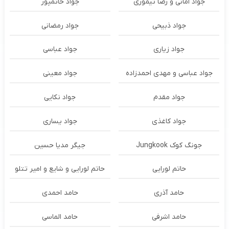
جواد امانی و رضا تیموری
جواد حاتمپور
جواد ذبیحی
جواد رمضانی
جواد زیاری
جواد عباسی
جواد عباسی و مهدی احمدزاده
جواد معینی
جواد مقدم
جواد نکایی
جواد کاغذی
جواد یساری
جونگ کوک Jungkook
جیگر مدیا حسین
حاتم لورایی
حاتم لورایی و شایع و امیر تتلو
حامد آذری
حامد احمدی
حامد اشرفی
حامد الماسی