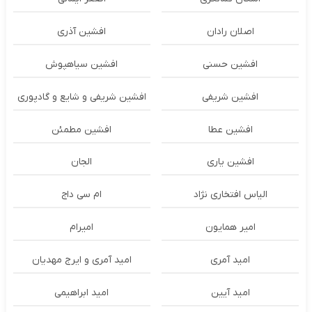
اصلان رادان
افشین آذری
افشین حسنی
افشین سیاهپوش
افشین شریفی
افشین شریفی و شایع و گادپوری
افشین عطا
افشین مطمئن
افشین یاری
الجان
الیاس افتخاری نژاد
ام سی داج
امير همايون
اميرام
امید آمری
امید آمری و ایرج مهدیان
امید آیین
امید ابراهیمی