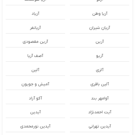
آریا وطن
آریاد
آریان شیران
آریانفر
آرین
آرین مقصودی
آریو
آصف آریا
آلزی
آلین
آلین باقری
آمیش و جویون
آوامهر بند
آکو آزاد
آیت احمدنژاد
آیدین
آیدین تهرانی
آیدین نورمحمدی