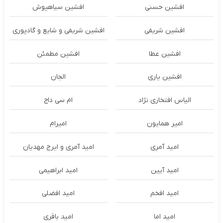
افشین حسنی
افشین سیاهپوش
افشین شریفی
افشین شریفی و شایع و گادپوری
افشین عطا
افشین مطمئن
افشین یاری
الجان
الیاس افتخاری نژاد
ام سی داج
امير همايون
اميرام
امید آمری
امید آمری و ایرج مهدیان
امید آیین
امید ابراهیمی
امید افخم
امید افضلی
امید اما
امید باقری