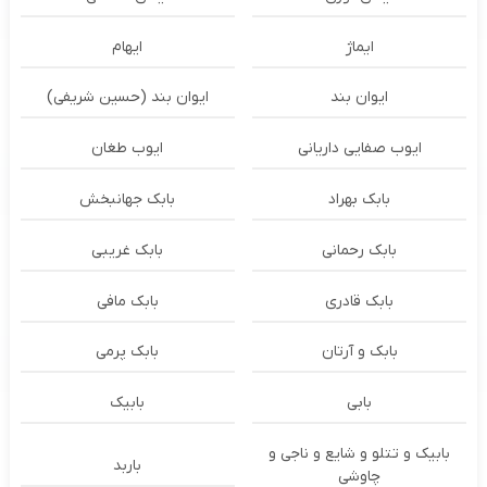
ایماژ
ایهام
ایوان بند
ایوان بند (حسین شریفی)
ایوب صفایی داریانی
ایوب طغان
بابک بهراد
بابک جهانبخش
بابک رحمانی
بابک غریبی
بابک قادری
بابک مافی
بابک و آرتان
بابک پرمی
بابی
بابیک
بابیک و تتلو و شایع و ناجی و
باربد
چاوشی