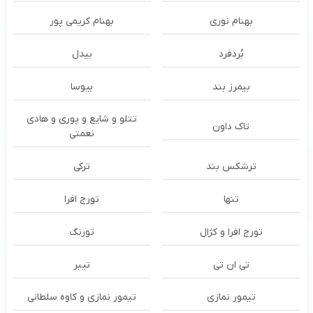
بهنام نوری
بهنام کریمی پور
بُردفرد
بیدل
بیمرز بند
بیوسا
تتلو و شایع و پوری و هادی
تاک داون
نعمتی
ترشكس بند
ترکی
تنها
تورج افرا
تورج افرا و کژال
تورنگ
تی ان تی
تیبر
تیمور نمازی
تیمور نمازی و کاوه سلطانی