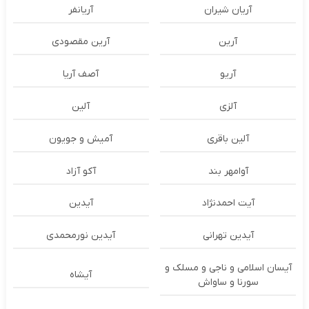
آریان شیران
آریانفر
آرین
آرین مقصودی
آریو
آصف آریا
آلزی
آلین
آلین باقری
آمیش و جویون
آوامهر بند
آکو آزاد
آیت احمدنژاد
آیدین
آیدین تهرانی
آیدین نورمحمدی
آیسان اسلامی و ناجی و مسلک و
آیشاه
سورنا و ساواش