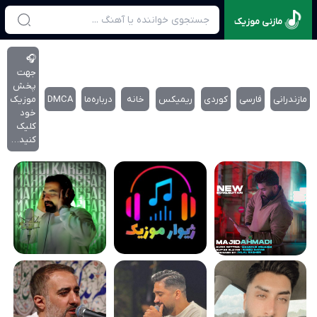
مازنی موزیک
🎧
جهت
پخش
مازندرانی
فارسی
کوردی
ریمیکس
خانه
درباره‌‌ما
DMCA
موزیک
خود
کلیک
کنید…