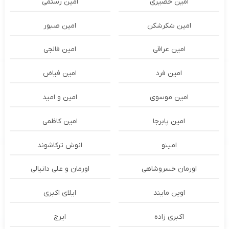
امین حصیری
امین رستمی
امین شکرشکن
امین صبور
امین عراقی
امین فالجی
امین فرد
امین فیاض
امین موسوی
امین و امید
امین پابرجا
امین کاظمی
امینو
انوش ترکاشوند
اورمان خسروشاهی
اورمان و علی دانیالی
اوپن مایند
ايلاى اكبرى
اکبری زاده
ایرج