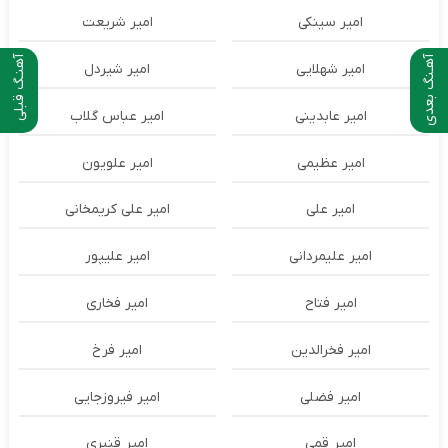
امیر سینکی
امیر شریعت
آهـنگ بعدی
آهنـگ قبلی
امیر شهلایی
امیر شیردل
امیر عابدینی
امیر عباس گلاب
امیر عظیمی
امیر علویون
امیر علی
امیر علی کریمخانی
امیر علیمردانی
امیر علیپور
امیر فتاح
امیر فخاری
امیر فخرالدین
امیر فرخ
امیر فضلی
امیر فیروزجایی
امیر قمی
امیر قنبری