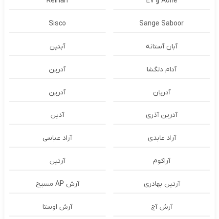
Aone و E7
Reinari
Sisco
Sange Saboor
آبان آستانه
آبتین
آدام دلگشا
آدرين
آدریان
آدرین
آدرین آذری
آدین
آراد عابدی
آراد عباسی
آراکوم
آرتین
آرتین بهادری
آرش AP مسیح
آرش آج
آرش اوستا