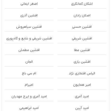
اشکان‌ کمانگری
اصغر ایمانی
اصلان رادان
افشین آذری
افشین حسنی
افشین سیاهپوش
افشین شریفی
افشین شریفی و شایع و گادپوری
افشین عطا
افشین مطمئن
افشین یاری
الجان
الیاس افتخاری نژاد
ام سی داج
امير همايون
اميرام
امید آمری
امید آمری و ایرج مهدیان
امید آیین
امید ابراهیمی