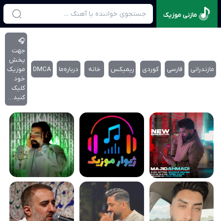
مازنی موزیک
🎧
جهت
پخش
مازندرانی
فارسی
کوردی
ریمیکس
خانه
درباره‌‌ما
DMCA
موزیک
خود
کلیک
کنید…