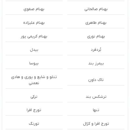
بهنام صالحانی
بهنام صفوی
بهنام طاهری
بهنام علیزاده
بهنام نوری
بهنام کریمی پور
بُردفرد
بیدل
بیمرز بند
بیوسا
تتلو و شایع و پوری و هادی
تاک داون
نعمتی
ترشكس بند
ترکی
تنها
تورج افرا
تورج افرا و کژال
تورنگ