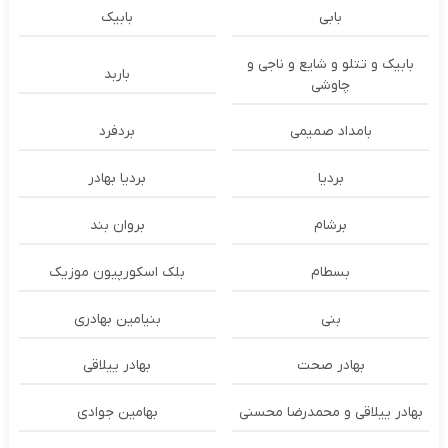
بابی
بابیک
بابیک و تتلو و شایع و ناجی و
باربد
چاوشی
بامداد صمیمی
بردفرد
بردیا
بردیا بهادر
برشام
بروان بند
بسطام
بلک اسکورپیون موزیک
بنی
بنیامین بهادری
بهادر صحت
بهادر ییلاقی
بهادر ییلاقی و محمدرضا محسنی
بهامین جوادی