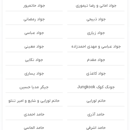
جواد امانی و رضا تیموری
جواد حاتمپور
جواد ذبیحی
جواد رمضانی
جواد زیاری
جواد عباسی
جواد عباسی و مهدی احمدزاده
جواد معینی
جواد مقدم
جواد نکایی
جواد کاغذی
جواد یساری
جونگ کوک Jungkook
جیگر مدیا حسین
حاتم لورایی
حاتم لورایی و شایع و امیر تتلو
حامد آذری
حامد احمدی
حامد اشرفی
حامد الماسی