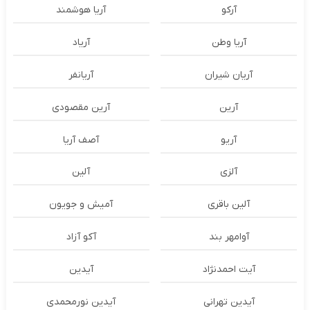
آرکو
آریا هوشمند
آریا وطن
آریاد
آریان شیران
آریانفر
آرین
آرین مقصودی
آریو
آصف آریا
آلزی
آلین
آلین باقری
آمیش و جویون
آوامهر بند
آکو آزاد
آیت احمدنژاد
آیدین
آیدین تهرانی
آیدین نورمحمدی