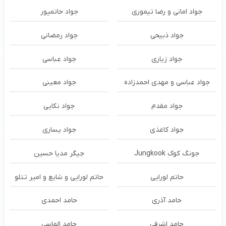
جواد امانی و رضا تیموری
جواد حاتمپور
جواد ذبیحی
جواد رمضانی
جواد زیاری
جواد عباسی
جواد عباسی و مهدی احمدزاده
جواد معینی
جواد مقدم
جواد نکایی
جواد کاغذی
جواد یساری
جونگ کوک Jungkook
جیگر مدیا حسین
حاتم لورایی
حاتم لورایی و شایع و امیر تتلو
حامد آذری
حامد احمدی
حامد اشرفی
حامد الماسی