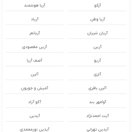
آرکو
آریا هوشمند
آریا وطن
آریاد
آریان شیران
آریانفر
آرین
آرین مقصودی
آریو
آصف آریا
آلزی
آلین
آلین باقری
آمیش و جویون
آوامهر بند
آکو آزاد
آیت احمدنژاد
آیدین
آیدین تهرانی
آیدین نورمحمدی