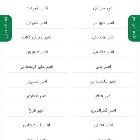
امیر سینکی
امیر شریعت
آهـنگ بعدی
آهنـگ قبلی
امیر شهلایی
امیر شیردل
امیر عابدینی
امیر عباس گلاب
امیر عظیمی
امیر علویون
امیر علی
امیر علی کریمخانی
امیر علیمردانی
امیر علیپور
امیر فتاح
امیر فخاری
امیر فخرالدین
امیر فرخ
امیر فضلی
امیر فیروزجایی
امیر قمی
امیر قنبری