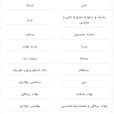
بابی
بابیک
بابیک و تتلو و شایع و ناجی و
باربد
چاوشی
بامداد صمیمی
بردفرد
بردیا
بردیا بهادر
برشام
بروان بند
بسطام
بلک اسکورپیون موزیک
بنی
بنیامین بهادری
بهادر صحت
بهادر ییلاقی
بهادر ییلاقی و محمدرضا محسنی
بهامین جوادی