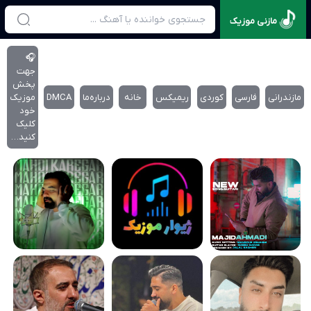
مازنی موزیک
🎧
جهت
پخش
مازندرانی
فارسی
کوردی
ریمیکس
خانه
درباره‌‌ما
DMCA
موزیک
خود
کلیک
کنید…