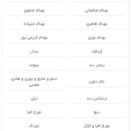
بهنام صالحانی
بهنام صفوی
بهنام طاهری
بهنام علیزاده
بهنام نوری
بهنام کریمی پور
بُردفرد
بیدل
بیمرز بند
بیوسا
تتلو و شایع و پوری و هادی
تاک داون
نعمتی
ترشكس بند
ترکی
تنها
تورج افرا
تورج افرا و کژال
تورنگ