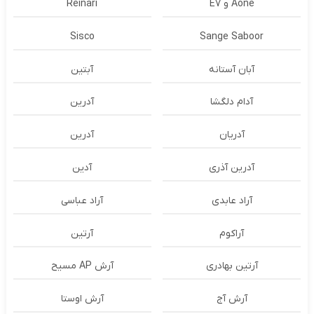
Aone و E7
Reinari
Sisco
Sange Saboor
آبان آستانه
آبتین
آدام دلگشا
آدرين
آدریان
آدرین
آدرین آذری
آدین
آراد عابدی
آراد عباسی
آراکوم
آرتین
آرتین بهادری
آرش AP مسیح
آرش آج
آرش اوستا