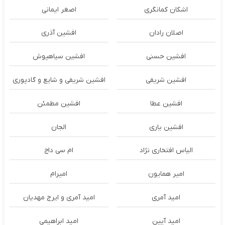
اشکان‌ کمانگری
اصغر ایمانی
اصلان رادان
افشین آذری
افشین حسنی
افشین سیاهپوش
افشین شریفی
افشین شریفی و شایع و گادپوری
افشین عطا
افشین مطمئن
افشین یاری
الجان
الیاس افتخاری نژاد
ام سی داج
امير همايون
اميرام
امید آمری
امید آمری و ایرج مهدیان
امید آیین
امید ابراهیمی