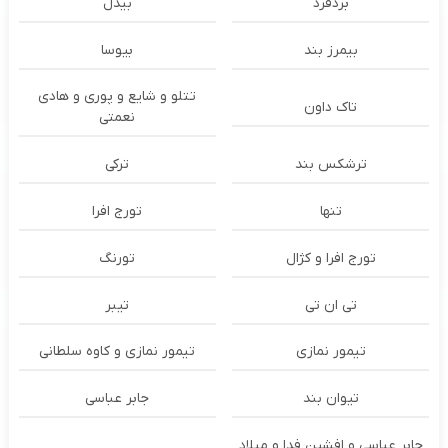
بُردفرد
بیدل
بیمرز بند
بیوسا
تتلو و شایع و پوری و هادی
تاک داون
نعمتی
ترشكس بند
ترکی
تنها
تورج افرا
تورج افرا و کژال
تورنگ
تی ان تی
تیبر
تیمور نمازی
تیمور نمازی و کاوه سلطانی
تیوان بند
جابر عباسی
جابر عباسی و افشین فدا و میلاد