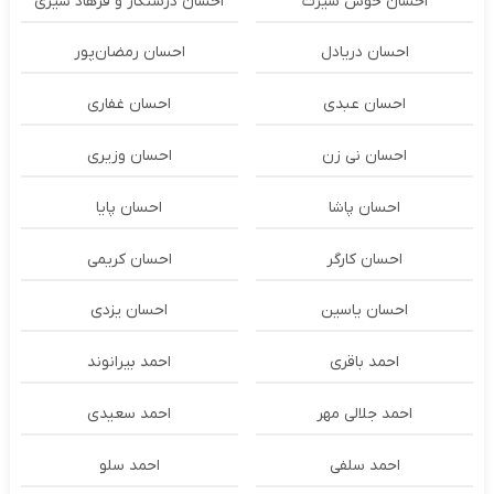
احسان خوش سیرت
احسان درستكار و فرهاد شيرى
احسان دریادل
احسان رمضان‌پور
احسان عبدی
احسان غفاری
احسان نی زن
احسان وزیری
احسان پاشا
احسان پایا
احسان کارگر
احسان کریمی
احسان یاسین
احسان یزدی
احمد باقری
احمد بیرانوند
احمد جلالی مهر
احمد سعیدی
احمد سلفی
احمد سلو