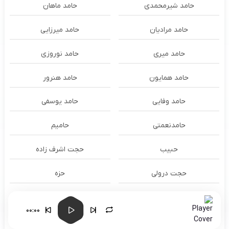
حامد شیرمحمدی
حامد ماهان
حامد مرادیان
حامد میرزایی
حامد میری
حامد نوروزی
حامد همایون
حامد هنرور
حامد وفایی
حامد یوسفی
حامدنعمتی
حامیم
حبیب
حجت اشرف زاده
حجت درولی
حزه
حسام الدين سراج
حسام الدین سراج
00:00
حسام الدین موسوی و طهمورث
حسام حیدری