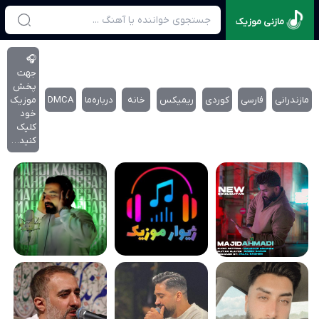
مازنی موزیک
🎧
جهت
پخش
مازندرانی
فارسی
کوردی
ریمیکس
خانه
درباره‌‌ما
DMCA
موزیک
خود
کلیک
کنید…