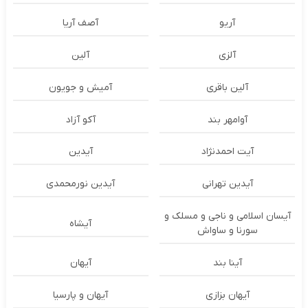
آریو
آصف آریا
آلزی
آلین
آلین باقری
آمیش و جویون
آوامهر بند
آکو آزاد
آیت احمدنژاد
آیدین
آیدین تهرانی
آیدین نورمحمدی
آیسان اسلامی و ناجی و مسلک و
آیشاه
سورنا و ساواش
آینا بند
آیهان
آیهان بزازی
آیهان و پارسیا