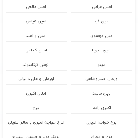
امین عراقی
امین فالجی
امین فرد
امین فیاض
امین موسوی
امین و امید
امین پابرجا
امین کاظمی
امینو
انوش ترکاشوند
اورمان خسروشاهی
اورمان و علی دانیالی
اوپن مایند
ايلاى اكبرى
اکبری زاده
ایرج
ایرج خواجه امیری
ایرج خواجه امیری و سالار عقیلی
ایرج و معراج
ایریک بویز و حسین استیری