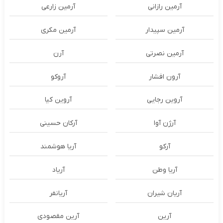
آرمین رازانی
آرمین زارعی
آرمین سپیدار
آرمین مکری
آرمین نصرتی
آرن
آرون افشار
آروکو
آروین رجایی
آروین کیا
آرژن آوا
آرکان حسینی
آرکو
آریا هوشمند
آریا وطن
آریاد
آریان شیران
آریانفر
آرین
آرین مقصودی