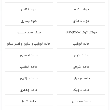
جواد مقدم
جواد نکایی
جواد کاغذی
جواد یساری
جونگ کوک Jungkook
جیگر مدیا حسین
حاتم لورایی
حاتم لورایی و شایع و امیر تتلو
حامد آذری
حامد احمدی
حامد اشرفی
حامد الماسی
حامد برادران
حامد برزگری
حامد تاجیک
حامد جعفری
حامد سنجابی
حامد شیخ