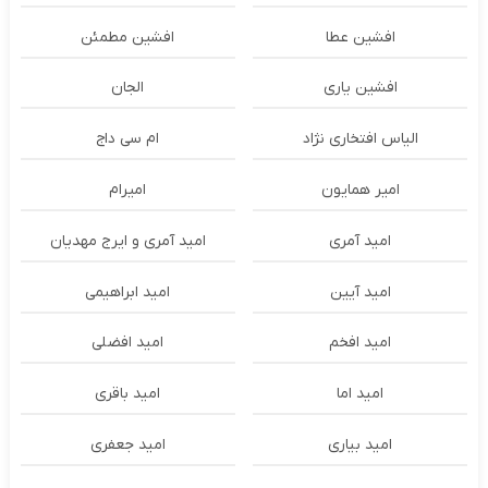
افشین عطا
افشین مطمئن
افشین یاری
الجان
الیاس افتخاری نژاد
ام سی داج
امير همايون
اميرام
امید آمری
امید آمری و ایرج مهدیان
امید آیین
امید ابراهیمی
امید افخم
امید افضلی
امید اما
امید باقری
امید بیاری
امید جعفری