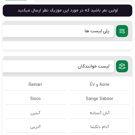
اولین نفر باشید که در مورد این موزیک نظر ارسال میکنید
پلی لیست ها
لیست خوانندگان
Aone و E7
Reinari
Sisco
Sange Saboor
آبان آستانه
آبتین
آدام دلگشا
آدرين