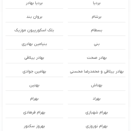
بردیا
بردیا بهادر
برشام
بروان بند
بسطام
بلک اسکورپیون موزیک
بنی
بنیامین بهادری
بهادر صحت
بهادر ییلاقی
بهادر ییلاقی و محمدرضا محسنی
بهامین جوادی
بهتاش
بهتین
بهراد
بهرام
بهرام شهبازی
بهرام فرهادی
بهرام نوروزی
بهروز سکتور