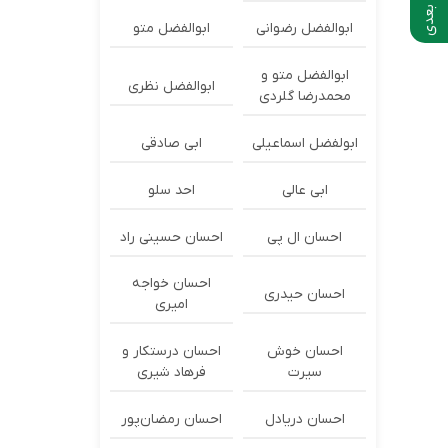
ابوالفضل رضوانی
ابوالفضل متو
ابوالفضل متو و
ابوالفضل نظری
محمدرضا گلردی
ابولفضل اسماعیلی
ابی صادقی
ابی عالی
احد سلو
احسان ال پی
احسان حسینی راد
احسان خواجه
احسان حیدری
امیری
احسان خوش
احسان درستكار و
سیرت
فرهاد شيرى
احسان دریادل
احسان رمضان‌پور