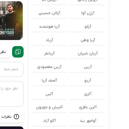
آرژن آوا
آرکان حسینی
آرکو
آریا هوشمند
آریا وطن
آریاد
نظرا
آریان شیران
آریانفر
آرین
آرین مقصودی
آریو
آصف آریا
آلزی
آلین
آلین باقری
آمیش و جویون
نظرات ب
آوامهر بند
آکو آزاد