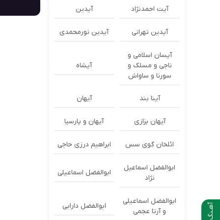
آیت احمدنژاد
آیدین
آیدین تهرانی
آیدین نورمحمدی
آیسان اسلامی و
ناجی و مسلک و
آیشاه
سورنا و ساواش
آینا بند
آیهان
آیهان بزازی
آیهان و پارسیا
ائلخان گوی سس
ابراهیم درزی حاجی
ابوالفضل اسماعیل
ابوالفضل اسماعیلی
نژاد
ابوالفضل اسماعیلی
ابوالفضل دارابی
آهـنگ بعدی
و آرتا عجمی