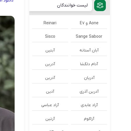
دانلود
آ
لیست خوانندگان
Aone و E7
Reinari
Sisco
Sange Saboor
آبان آستانه
آبتین
آدام دلگشا
آدرين
آدریان
آدرین
آدرین آذری
آدین
آراد عابدی
آراد عباسی
آراکوم
آرتین