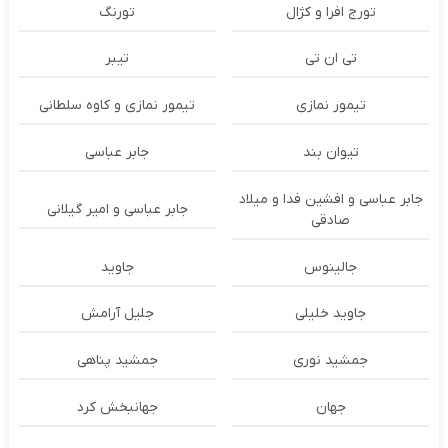
تورج افرا و کژال
تورنگ
تی ان تی
تیبر
تیمور نمازی
تیمور نمازی و کاوه سلطانی
تیوان بند
جابر عباسی
جابر عباسی و افشین فدا و میلاد
جابر عباسی و امیر گیلانی
صادقی
جالینوس
جاوید
جاوید خلیلی
جلیل آرامش
جمشید نوری
جمشید پناهی
جهان
جهانبخش کرد