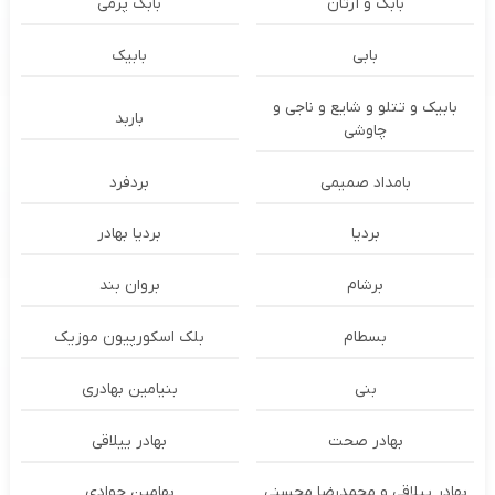
بابک و آرتان
بابک پرمی
بابی
بابیک
بابیک و تتلو و شایع و ناجی و
باربد
چاوشی
بامداد صمیمی
بردفرد
بردیا
بردیا بهادر
برشام
بروان بند
بسطام
بلک اسکورپیون موزیک
بنی
بنیامین بهادری
بهادر صحت
بهادر ییلاقی
بهادر ییلاقی و محمدرضا محسنی
بهامین جوادی