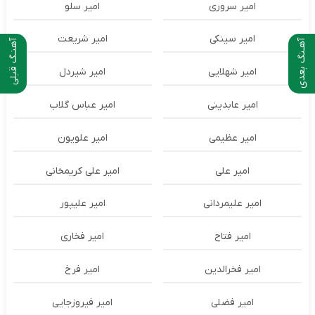
امیر سروری
امیر سلو
امیر سینکی
امیر شریعت
آهـنگ بعدی
آهنـگ قبلی
امیر شهلایی
امیر شیردل
امیر عابدینی
امیر عباس گلاب
امیر عظیمی
امیر علویون
امیر علی
امیر علی کریمخانی
امیر علیمردانی
امیر علیپور
امیر فتاح
امیر فخاری
امیر فخرالدین
امیر فرخ
امیر فضلی
امیر فیروزجایی