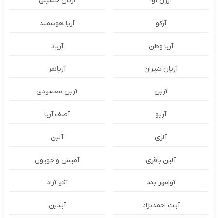
آرژن آوا
آرکان حسینی
آرکو
آریا هوشمند
آریا وطن
آریاد
آریان شیران
آریانفر
آرین
آرین مقصودی
آریو
آصف آریا
آلزی
آلین
آلین باقری
آمیش و جویون
آوامهر بند
آکو آزاد
آیت احمدنژاد
آیدین