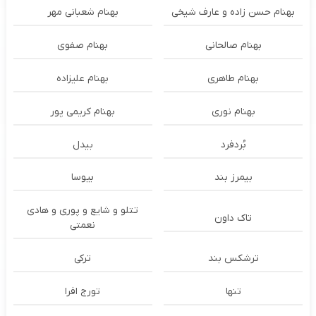
بهنام حسن زاده و عارف شیخی
بهنام شعبانی مهر
بهنام صالحانی
بهنام صفوی
بهنام طاهری
بهنام علیزاده
بهنام نوری
بهنام کریمی پور
بُردفرد
بیدل
بیمرز بند
بیوسا
تتلو و شایع و پوری و هادی
تاک داون
نعمتی
ترشكس بند
ترکی
تنها
تورج افرا