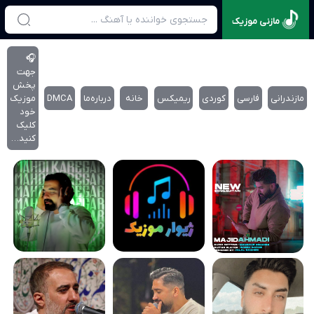
مازنی موزیک
🎧
جهت
پخش
مازندرانی
فارسی
کوردی
ریمیکس
خانه
درباره‌‌ما
DMCA
موزیک
خود
کلیک
کنید…