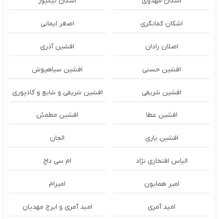
اشکان مهدوی
اشکان نیکپور
اشکان‌ کمانگری
اصغر ایمانی
اصلان رادان
افشین آذری
افشین حسنی
افشین سیاهپوش
افشین شریفی
افشین شریفی و شایع و گادپوری
افشین عطا
افشین مطمئن
افشین یاری
الجان
الیاس افتخاری نژاد
ام سی داج
امير همايون
اميرام
امید آمری
امید آمری و ایرج مهدیان