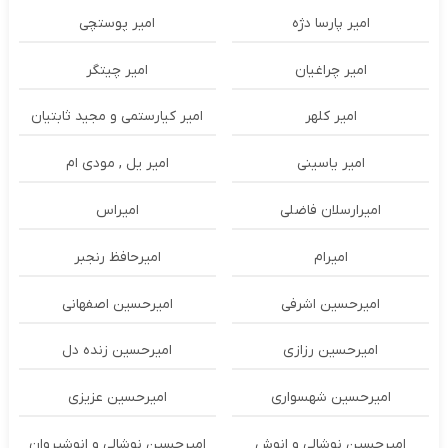
امیر پارسا دژه
امیر پوستچی
امیر چراغیان
امیر چیتگر
امیر کلهر
امیر کیارستمی و مجید ثابتیان
امیر یاسینی
امیر یل , مودی ام
امیرارسلان فاضلی
امیراس
امیرام
امیرحافظ رنجبر
امیرحسین اشرفی
امیرحسین اصفهانی
امیرحسین رزازی
امیرحسین زنده دل
امیرحسین شهسواری
امیرحسین عزیزی
امیرحسین نوشالی و انوش
امیرحسین نوشالی و انوشیروان