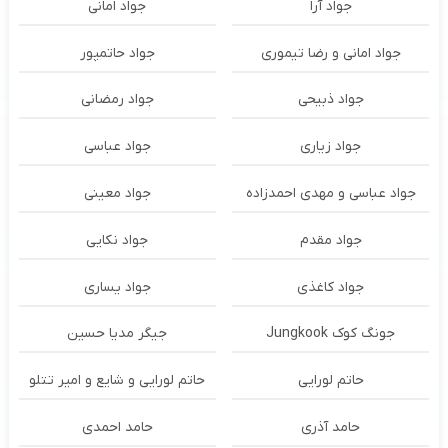
جواد آرا
جواد امانی
جواد امانی و رضا تیموری
جواد حاتمپور
جواد ذبیحی
جواد رمضانی
جواد زیاری
جواد عباسی
جواد عباسی و مهدی احمدزاده
جواد معینی
جواد مقدم
جواد نکایی
جواد کاغذی
جواد یساری
جونگ کوک Jungkook
جیگر مدیا حسین
حاتم لورایی
حاتم لورایی و شایع و امیر تتلو
حامد آذری
حامد احمدی