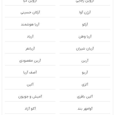
آروین رجایی
آروین کیا
آرژن آوا
آرکان حسینی
آرکو
آریا هوشمند
آریا وطن
آریاد
آریان شیران
آریانفر
آرین
آرین مقصودی
آریو
آصف آریا
آلزی
آلین
آلین باقری
آمیش و جویون
آوامهر بند
آکو آزاد