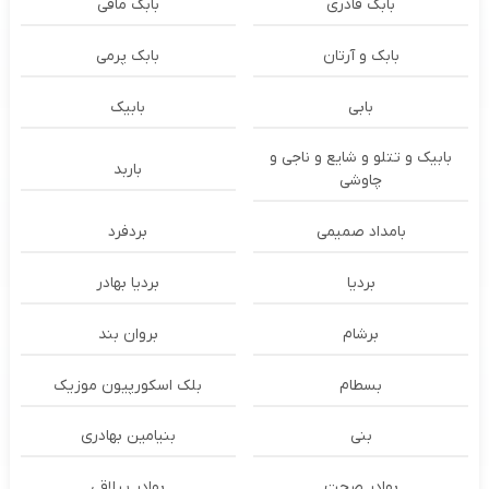
بابک قادری
بابک مافی
بابک و آرتان
بابک پرمی
بابی
بابیک
بابیک و تتلو و شایع و ناجی و
باربد
چاوشی
بامداد صمیمی
بردفرد
بردیا
بردیا بهادر
برشام
بروان بند
بسطام
بلک اسکورپیون موزیک
بنی
بنیامین بهادری
بهادر صحت
بهادر ییلاقی