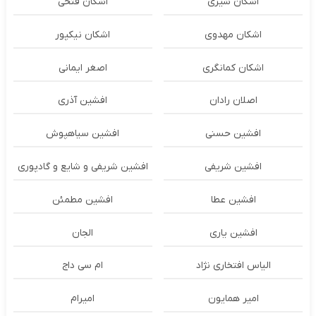
اشکان شیری
اشکان فتحی
اشکان مهدوی
اشکان نیکپور
اشکان‌ کمانگری
اصغر ایمانی
اصلان رادان
افشین آذری
افشین حسنی
افشین سیاهپوش
افشین شریفی
افشین شریفی و شایع و گادپوری
افشین عطا
افشین مطمئن
افشین یاری
الجان
الیاس افتخاری نژاد
ام سی داج
امير همايون
اميرام