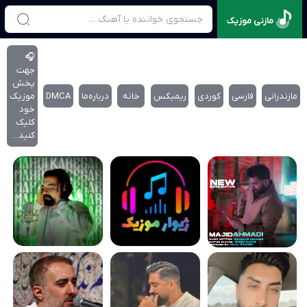
مازنی موزیک
🎧
جهت
پخش
مازندرانی
فارسی
کوردی
ریمیکس
خانه
درباره‌‌ما
DMCA
موزیک
خود
کلیک
کنید…