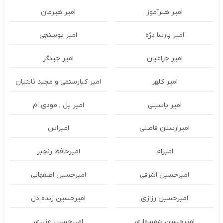
امیر هنرآموز
امیر هیرمان
امیر پارسا دژه
امیر پوستچی
امیر چراغیان
امیر چیتگر
امیر کلهر
امیر کیارستمی و مجید ثابتیان
امیر یاسینی
امیر یل , مودی ام
امیرارسلان فاضلی
امیراس
امیرام
امیرحافظ رنجبر
امیرحسین اشرفی
امیرحسین اصفهانی
امیرحسین رزازی
امیرحسین زنده دل
امیرحسین شهسواری
امیرحسین عزیزی