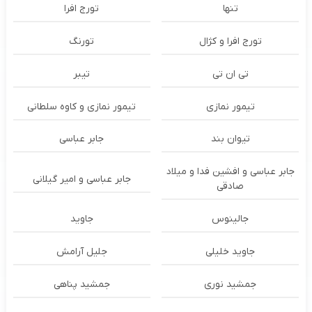
تنها
تورج افرا
تورج افرا و کژال
تورنگ
تی ان تی
تیبر
تیمور نمازی
تیمور نمازی و کاوه سلطانی
تیوان بند
جابر عباسی
جابر عباسی و افشین فدا و میلاد
جابر عباسی و امیر گیلانی
صادقی
جالینوس
جاوید
جاوید خلیلی
جلیل آرامش
جمشید نوری
جمشید پناهی