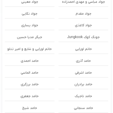
جواد عباسی و مهدی احمدزاده
جواد معینی
جواد مقدم
جواد نکایی
جواد کاغذی
جواد یساری
جونگ کوک Jungkook
جیگر مدیا حسین
حاتم لورایی
حاتم لورایی و شایع و امیر تتلو
حامد آذری
حامد احمدی
حامد اشرفی
حامد الماسی
حامد برادران
حامد برزگری
حامد تاجیک
حامد جعفری
حامد سنجابی
حامد شیخ