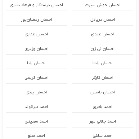
احسان خوش سیرت
احسان درستكار و فرهاد شيرى
احسان دریادل
احسان رمضان‌پور
احسان عبدی
احسان غفاری
احسان نی زن
احسان وزیری
احسان پاشا
احسان پایا
احسان کارگر
احسان کریمی
احسان یاسین
احسان یزدی
احمد باقری
احمد بیرانوند
احمد جلالی مهر
احمد سعیدی
احمد سلفی
احمد سلو