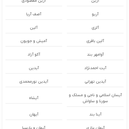
آرین
آرین مقصودی
آریو
آصف آریا
آلزی
آلین
آلین باقری
آمیش و جویون
آوامهر بند
آکو آزاد
آیت احمدنژاد
آیدین
آیدین تهرانی
آیدین نورمحمدی
آیسان اسلامی و ناجی و مسلک و
آیشاه
سورنا و ساواش
آینا بند
آیهان
آیهان بزازی
آیهان و پارسیا