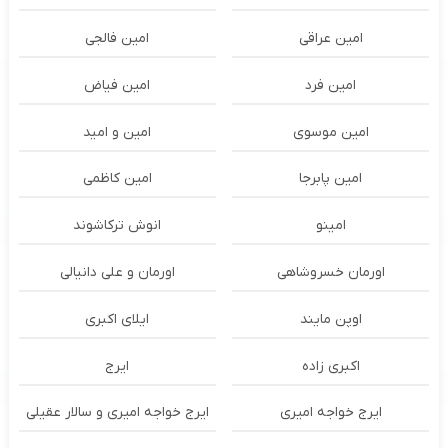
امین عراقی
امین فالجی
امین فرد
امین فیاض
امین موسوی
امین و امید
امین پابرجا
امین کاظمی
امینو
انوش ترکاشوند
اورمان خسروشاهی
اورمان و علی دانیالی
اوپن مایند
ايلاى اكبرى
اکبری زاده
ایرج
ایرج خواجه امیری
ایرج خواجه امیری و سالار عقیلی