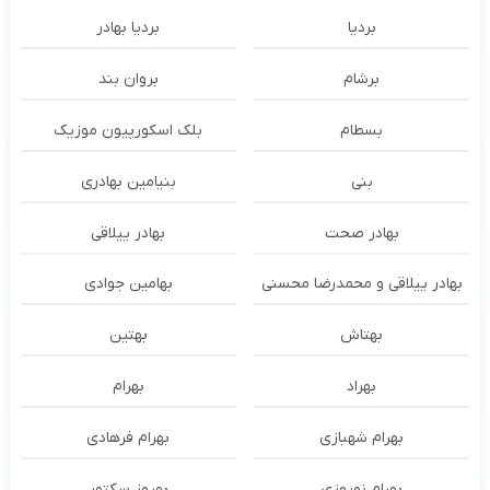
بردیا
بردیا بهادر
برشام
بروان بند
بسطام
بلک اسکورپیون موزیک
بنی
بنیامین بهادری
بهادر صحت
بهادر ییلاقی
بهادر ییلاقی و محمدرضا محسنی
بهامین جوادی
بهتاش
بهتین
بهراد
بهرام
بهرام شهبازی
بهرام فرهادی
بهرام نوروزی
بهروز سکتور