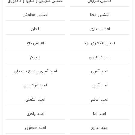
افشین شریفی
افشین شریفی و شایع و گادپوری
افشین عطا
افشین مطمئن
افشین یاری
الجان
الیاس افتخاری نژاد
ام سی داج
امير همايون
اميرام
امید آمری
امید آمری و ایرج مهدیان
امید آیین
امید ابراهیمی
امید افخم
امید افضلی
امید اما
امید باقری
امید بیاری
امید جعفری