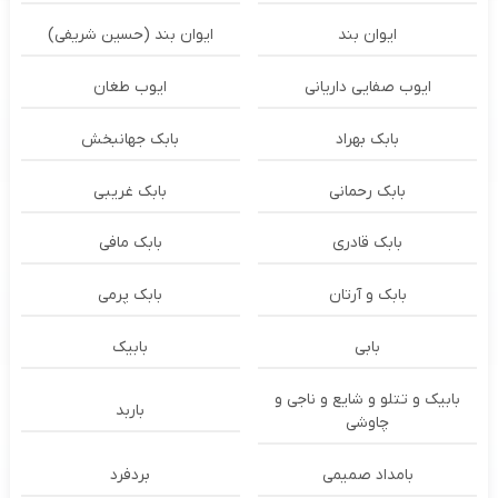
ایوان بند
ایوان بند (حسین شریفی)
ایوب صفایی داریانی
ایوب طغان
بابک بهراد
بابک جهانبخش
بابک رحمانی
بابک غریبی
بابک قادری
بابک مافی
بابک و آرتان
بابک پرمی
بابی
بابیک
بابیک و تتلو و شایع و ناجی و
باربد
چاوشی
بامداد صمیمی
بردفرد