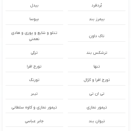
بُردفرد
بیدل
بیمرز بند
بیوسا
تتلو و شایع و پوری و هادی
تاک داون
نعمتی
ترشكس بند
ترکی
تنها
تورج افرا
تورج افرا و کژال
تورنگ
تی ان تی
تیبر
تیمور نمازی
تیمور نمازی و کاوه سلطانی
تیوان بند
جابر عباسی