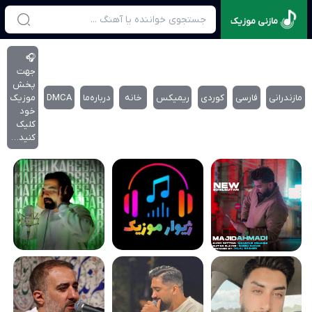
مازنی موزیک
🎧
جهت
پخش
مازندرانی
فارسی
کوردی
ریمیکس
خانه
درباره‌‌ما
DMCA
موزیک
خود
کلیک
کنید…