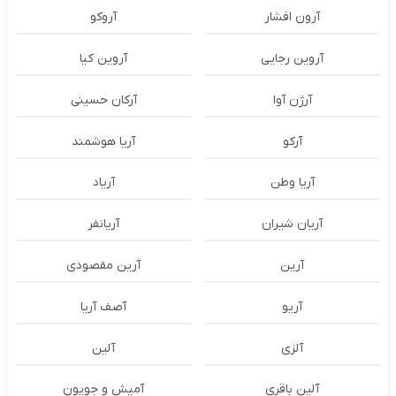
آرون افشار
آروکو
آروین رجایی
آروین کیا
آرژن آوا
آرکان حسینی
آرکو
آریا هوشمند
آریا وطن
آریاد
آریان شیران
آریانفر
آرین
آرین مقصودی
آریو
آصف آریا
آلزی
آلین
آلین باقری
آمیش و جویون