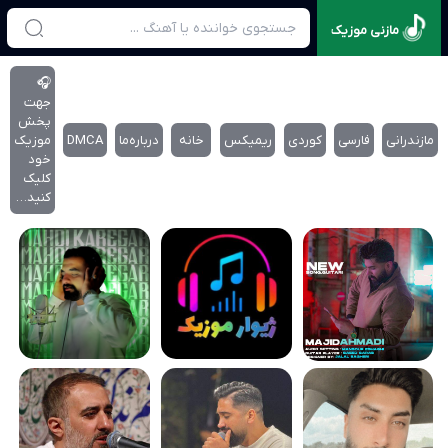
مازنی موزیک
🎧
جهت
پخش
مازندرانی
فارسی
کوردی
ریمیکس
خانه
درباره‌‌ما
DMCA
موزیک
خود
کلیک
کنید…