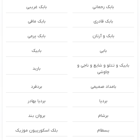
بابک رحمانی
بابک غریبی
بابک قادری
بابک مافی
بابک و آرتان
بابک پرمی
بابی
بابیک
بابیک و تتلو و شایع و ناجی و
باربد
چاوشی
بامداد صمیمی
بردفرد
بردیا
بردیا بهادر
برشام
بروان بند
بسطام
بلک اسکورپیون موزیک