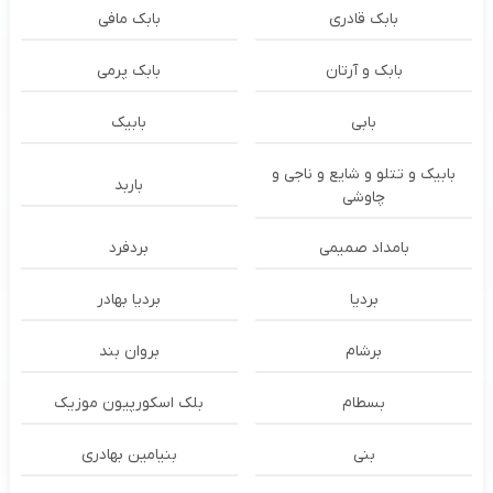
بابک قادری
بابک مافی
بابک و آرتان
بابک پرمی
بابی
بابیک
بابیک و تتلو و شایع و ناجی و
باربد
چاوشی
بامداد صمیمی
بردفرد
بردیا
بردیا بهادر
برشام
بروان بند
بسطام
بلک اسکورپیون موزیک
بنی
بنیامین بهادری