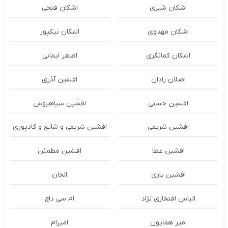
اشکان شیری
اشکان فتحی
اشکان مهدوی
اشکان نیکپور
اشکان‌ کمانگری
اصغر ایمانی
اصلان رادان
افشین آذری
افشین حسنی
افشین سیاهپوش
افشین شریفی
افشین شریفی و شایع و گادپوری
افشین عطا
افشین مطمئن
افشین یاری
الجان
الیاس افتخاری نژاد
ام سی داج
امير همايون
اميرام