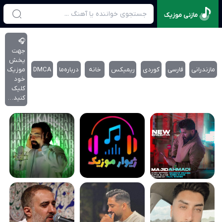
مازنی موزیک
🎧
جهت
پخش
مازندرانی
فارسی
کوردی
ریمیکس
خانه
درباره‌‌ما
DMCA
موزیک
خود
کلیک
کنید…