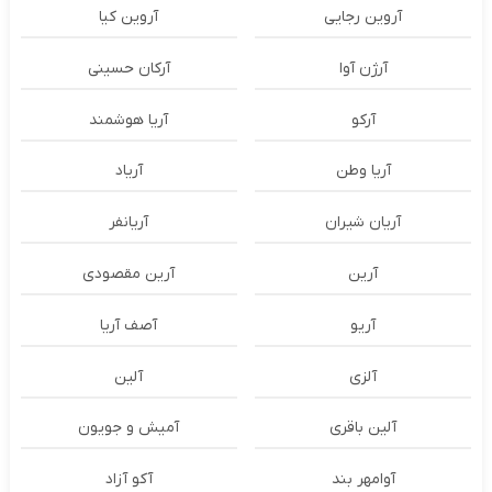
آروین رجایی
آروین کیا
آرژن آوا
آرکان حسینی
آرکو
آریا هوشمند
آریا وطن
آریاد
آریان شیران
آریانفر
آرین
آرین مقصودی
آریو
آصف آریا
آلزی
آلین
آلین باقری
آمیش و جویون
آوامهر بند
آکو آزاد