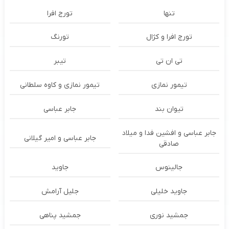
تنها
تورج افرا
تورج افرا و کژال
تورنگ
تی ان تی
تیبر
تیمور نمازی
تیمور نمازی و کاوه سلطانی
تیوان بند
جابر عباسی
جابر عباسی و افشین فدا و میلاد
جابر عباسی و امیر گیلانی
صادقی
جالینوس
جاوید
جاوید خلیلی
جلیل آرامش
جمشید نوری
جمشید پناهی