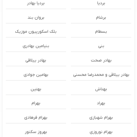
بردیا
بردیا بهادر
برشام
بروان بند
بسطام
بلک اسکورپیون موزیک
بنی
بنیامین بهادری
بهادر صحت
بهادر ییلاقی
بهادر ییلاقی و محمدرضا محسنی
بهامین جوادی
بهتاش
بهتین
بهراد
بهرام
بهرام شهبازی
بهرام فرهادی
بهرام نوروزی
بهروز سکتور