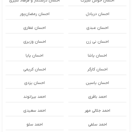
احسان خوش سیرت
احسان درستكار و فرهاد شيرى
احسان دریادل
احسان رمضان‌پور
احسان عبدی
احسان غفاری
احسان نی زن
احسان وزیری
احسان پاشا
احسان پایا
احسان کارگر
احسان کریمی
احسان یاسین
احسان یزدی
احمد باقری
احمد بیرانوند
احمد جلالی مهر
احمد سعیدی
احمد سلفی
احمد سلو