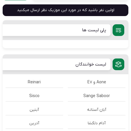
اولین نفر باشید که در مورد این موزیک نظر ارسال میکنید
پلی لیست ها
لیست خوانندگان
Aone و E7
Reinari
Sisco
Sange Saboor
آبان آستانه
آبتین
آدام دلگشا
آدرين