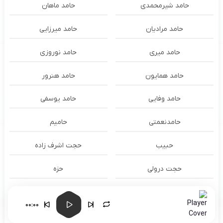
حامد شیرمحمدی
حامد ماهان
حامد مرادیان
حامد میرزایی
حامد میری
حامد نوروزی
حامد همایون
حامد هنرور
حامد وفایی
حامد یوسفی
حامدنعمتی
حامیم
حبیب
حجت اشرف زاده
حجت درولی
حزه
حسام الدين سراج
حسام الدین سراج
00:00
حسام الدین موسوی و طهمورث
حسام حیدری