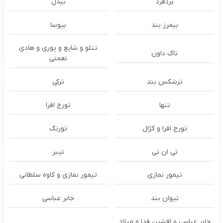
بُردفرد
بیدل
بیمرز بند
بیوسا
تتلو و شایع و پوری و هادی
تاک داون
نعمتی
ترشكس بند
ترکی
تنها
تورج افرا
تورج افرا و کژال
تورنگ
تی ان تی
تیبر
تیمور نمازی
تیمور نمازی و کاوه سلطانی
تیوان بند
جابر عباسی
جابر عباسی و افشین فدا و میلاد