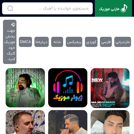
مازنی موزیک
🎧
جهت
پخش
مازندرانی
فارسی
کوردی
ریمیکس
خانه
درباره‌‌ما
DMCA
موزیک
خود
کلیک
کنید…