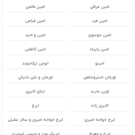
امین عراقی
امین فالجی
امین فرد
امین فیاض
امین موسوی
امین و امید
امین پابرجا
امین کاظمی
امینو
انوش ترکاشوند
اورمان خسروشاهی
اورمان و علی دانیالی
اوپن مایند
ايلاى اكبرى
اکبری زاده
ایرج
ایرج خواجه امیری
ایرج خواجه امیری و سالار عقیلی
ایرج و معراج
ایریک بویز و حسین استیری