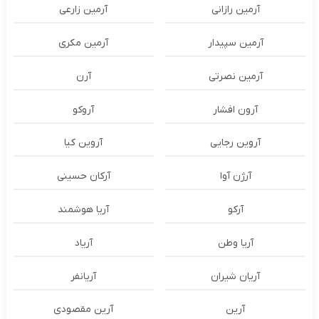
آرمین رازانی
آرمین زارعی
آرمین سپیدار
آرمین مکری
آرمین نصرتی
آرن
آرون افشار
آروکو
آروین رجایی
آروین کیا
آرژن آوا
آرکان حسینی
آرکو
آریا هوشمند
آریا وطن
آریاد
آریان شیران
آریانفر
آرین
آرین مقصودی