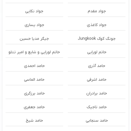
جواد مقدم
جواد نکایی
جواد کاغذی
جواد یساری
جونگ کوک Jungkook
جیگر مدیا حسین
حاتم لورایی
حاتم لورایی و شایع و امیر تتلو
حامد آذری
حامد احمدی
حامد اشرفی
حامد الماسی
حامد برادران
حامد برزگری
حامد تاجیک
حامد جعفری
حامد سنجابی
حامد شیخ