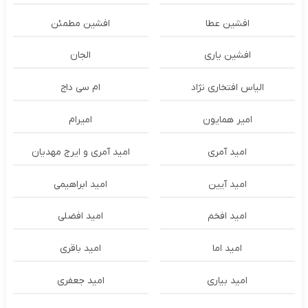
افشین عطا
افشین مطمئن
افشین یاری
الجان
الیاس افتخاری نژاد
ام سی داج
امير همايون
اميرام
امید آمری
امید آمری و ایرج مهدیان
امید آیین
امید ابراهیمی
امید افخم
امید افضلی
امید اما
امید باقری
امید بیاری
امید جعفری