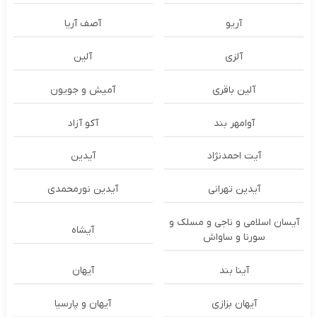
آریو
آصف آریا
آلزی
آلین
آلین باقری
آمیش و جویون
آوامهر بند
آکو آزاد
آیت احمدنژاد
آیدین
آیدین تهرانی
آیدین نورمحمدی
آیسان اسلامی و ناجی و مسلک و
آیشاه
سورنا و ساواش
آینا بند
آیهان
آیهان بزازی
آیهان و پارسیا