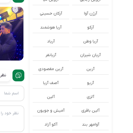
آرژن آوا
آرکان حسینی
آرکو
آریا هوشمند
آریا وطن
آریاد
آریان شیران
آریانفر
آرین
آرین مقصودی
نظرا
آریو
آصف آریا
آلزی
آلین
آلین باقری
آمیش و جویون
آوامهر بند
آکو آزاد