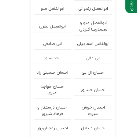
ابوالفضل رضوانی
ابوالفضل متو
ابوالفضل متو و
ابوالفضل نظری
محمدرضا گلردی
ابولفضل اسماعیلی
ابی صادقی
ابی عالی
احد سلو
احسان ال پی
احسان حسینی راد
احسان خواجه
احسان حیدری
امیری
احسان خوش
احسان درستكار و
سیرت
فرهاد شيرى
احسان دریادل
احسان رمضان‌پور