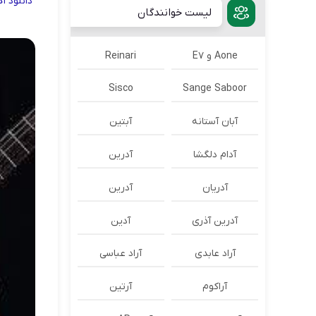
دانلود
آ
لیست خوانندگان
Aone و E7
Reinari
Sisco
Sange Saboor
آبان آستانه
آبتین
آدام دلگشا
آدرين
آدریان
آدرین
آدرین آذری
آدین
آراد عابدی
آراد عباسی
آراکوم
آرتین