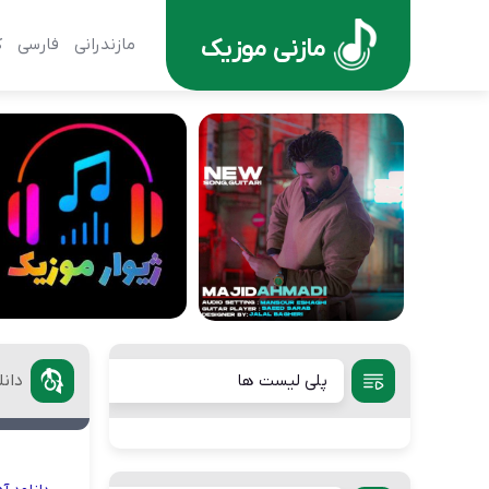
مازنی موزیک
مازندرانی
فارسی
ک
پلی لیست ها
دان
د