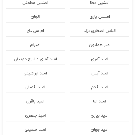
افشین عطا
افشین مطمئن
افشین یاری
الجان
الیاس افتخاری نژاد
ام سی داج
امير همايون
اميرام
امید آمری
امید آمری و ایرج مهدیان
امید آیین
امید ابراهیمی
امید افخم
امید افضلی
امید اما
امید باقری
امید بیاری
امید جعفری
امید جهان
امید حسینی