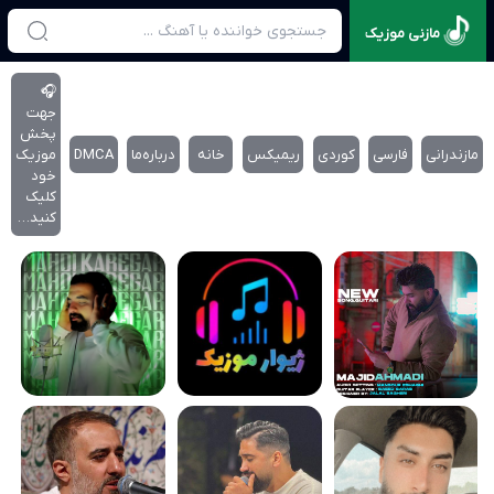
مازنی موزیک
🎧
جهت
پخش
مازندرانی
فارسی
کوردی
ریمیکس
خانه
درباره‌‌ما
DMCA
موزیک
خود
کلیک
کنید…