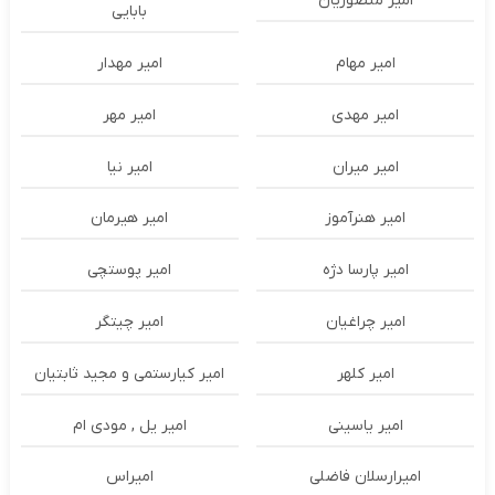
امیر منصوریان
بابایی
امیر مهام
امیر مهدار
امیر مهدی
امیر مهر
امیر میران
امیر نیا
امیر هنرآموز
امیر هیرمان
امیر پارسا دژه
امیر پوستچی
امیر چراغیان
امیر چیتگر
امیر کلهر
امیر کیارستمی و مجید ثابتیان
امیر یاسینی
امیر یل , مودی ام
امیرارسلان فاضلی
امیراس