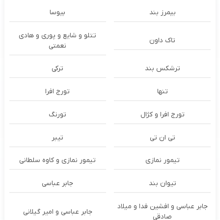
بیمرز بند
بیوسا
تتلو و شایع و پوری و هادی
تاک داون
نعمتی
ترشكس بند
ترکی
تنها
تورج افرا
تورج افرا و کژال
تورنگ
تی ان تی
تیبر
تیمور نمازی
تیمور نمازی و کاوه سلطانی
تیوان بند
جابر عباسی
جابر عباسی و افشین فدا و میلاد
جابر عباسی و امیر گیلانی
صادقی