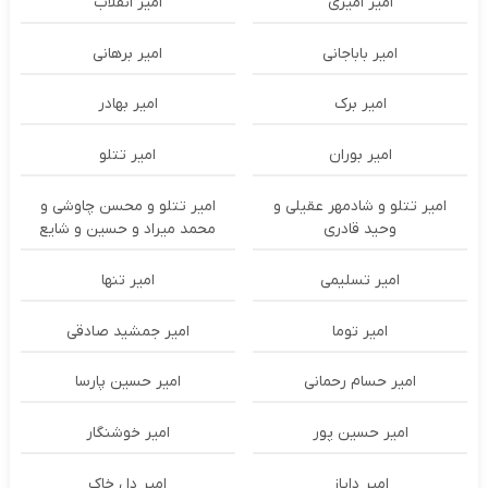
امیر امیری
امیر انقلاب
امیر باباجانی
امیر برهانی
امیر برک
امیر بهادر
امیر بوران
امیر تتلو
امیر تتلو و شادمهر عقیلی و
امیر تتلو و محسن چاوشی و
وحید قادری
محمد میراد و حسین و شایع
امیر تسلیمی
امیر تنها
امیر توما
امیر جمشید صادقی
امیر حسام رحمانی
امیر حسین پارسا
امیر حسین پور
امیر خوشنگار
امیر دایاز
امیر دل خاک