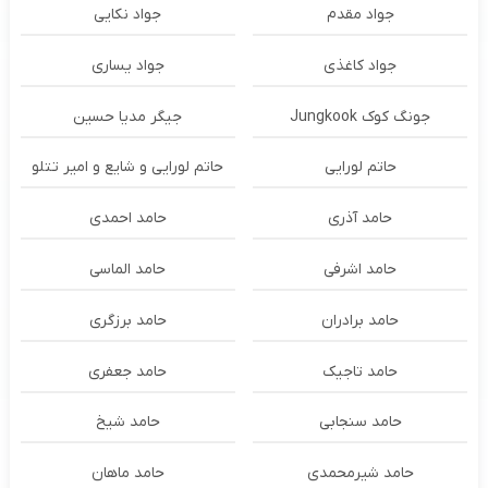
جواد مقدم
جواد نکایی
جواد کاغذی
جواد یساری
جونگ کوک Jungkook
جیگر مدیا حسین
حاتم لورایی
حاتم لورایی و شایع و امیر تتلو
حامد آذری
حامد احمدی
حامد اشرفی
حامد الماسی
حامد برادران
حامد برزگری
حامد تاجیک
حامد جعفری
حامد سنجابی
حامد شیخ
حامد شیرمحمدی
حامد ماهان