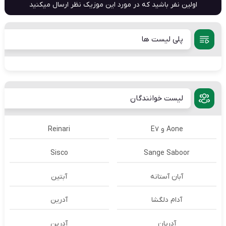
اولین نفر باشید که در مورد این موزیک نظر ارسال میکنید
پلی لیست ها
لیست خوانندگان
Aone و E7
Reinari
Sisco
Sange Saboor
آبان آستانه
آبتین
آدام دلگشا
آدرين
آدریان
آدرین