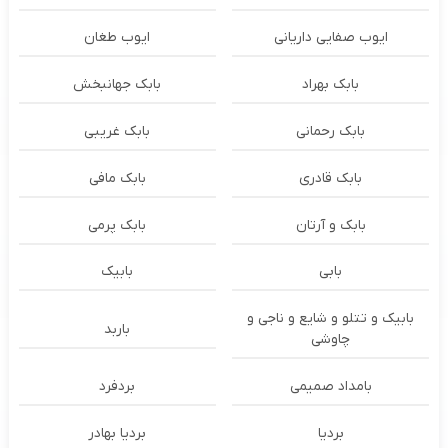
ایوب صفایی داریانی
ایوب طغان
بابک بهراد
بابک جهانبخش
بابک رحمانی
بابک غریبی
بابک قادری
بابک مافی
بابک و آرتان
بابک پرمی
بابی
بابیک
بابیک و تتلو و شایع و ناجی و
باربد
چاوشی
بامداد صمیمی
بردفرد
بردیا
بردیا بهادر