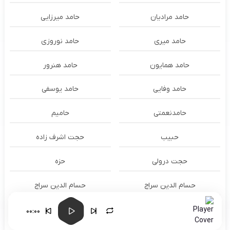
حامد مرادیان
حامد میرزایی
حامد میری
حامد نوروزی
حامد همایون
حامد هنرور
حامد وفایی
حامد یوسفی
حامدنعمتی
حامیم
حبیب
حجت اشرف زاده
حجت درولی
حزه
حسام الدين سراج
حسام الدین سراج
حسام الدین موسوی و طهمورث
حسام حیدری
00:00