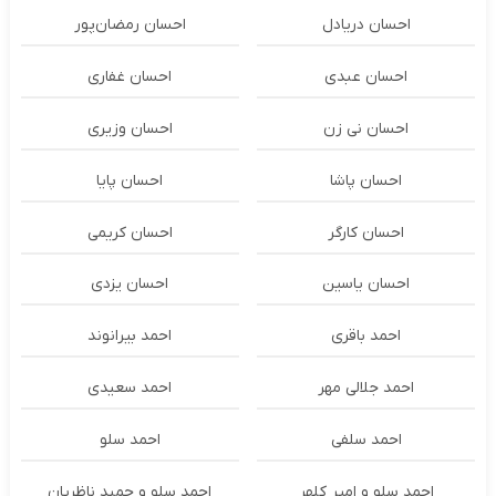
احسان دریادل
احسان رمضان‌پور
احسان عبدی
احسان غفاری
احسان نی زن
احسان وزیری
احسان پاشا
احسان پایا
احسان کارگر
احسان کریمی
احسان یاسین
احسان یزدی
احمد باقری
احمد بیرانوند
احمد جلالی مهر
احمد سعیدی
احمد سلفی
احمد سلو
احمد سلو و امیر کلهر
احمد سلو و حمید ناظریان