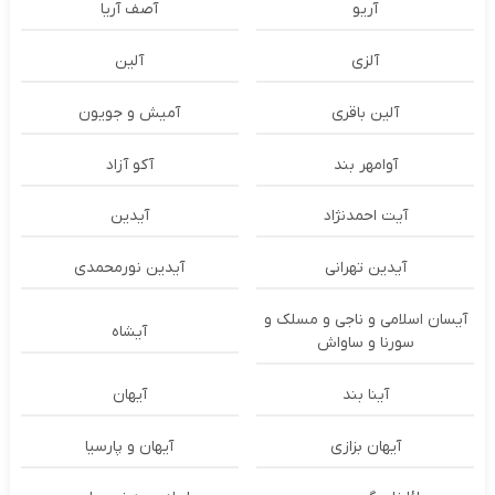
آریو
آصف آریا
آلزی
آلین
آلین باقری
آمیش و جویون
آوامهر بند
آکو آزاد
آیت احمدنژاد
آیدین
آیدین تهرانی
آیدین نورمحمدی
آیسان اسلامی و ناجی و مسلک و
آیشاه
سورنا و ساواش
آینا بند
آیهان
آیهان بزازی
آیهان و پارسیا