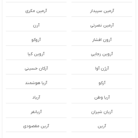
آرمین سپیدار
آرمین مکری
آرمین نصرتی
آرن
آرون افشار
آروکو
آروین رجایی
آروین کیا
آرژن آوا
آرکان حسینی
آرکو
آریا هوشمند
آریا وطن
آریاد
آریان شیران
آریانفر
آرین
آرین مقصودی