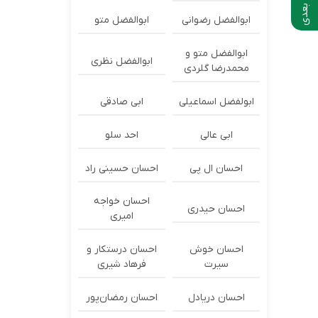
ابوالفضل رضوانی
ابوالفضل متو
ابوالفضل متو و
ابوالفضل نظری
محمدرضا گلردی
ابولفضل اسماعیلی
ابی صادقی
ابی عالی
احد سلو
احسان ال پی
احسان حسینی راد
احسان خواجه
احسان حیدری
امیری
احسان خوش
احسان درستكار و
سیرت
فرهاد شيرى
احسان دریادل
احسان رمضان‌پور