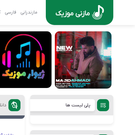
مازنی موزیک
مازندرانی
فارسی
ک
پلی لیست ها
دان