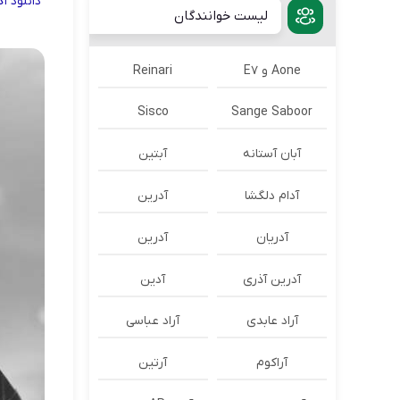
دانلود
آ
لیست خوانندگان
Aone و E7
Reinari
Sisco
Sange Saboor
آبان آستانه
آبتین
آدام دلگشا
آدرين
آدریان
آدرین
آدرین آذری
آدین
آراد عابدی
آراد عباسی
آراکوم
آرتین