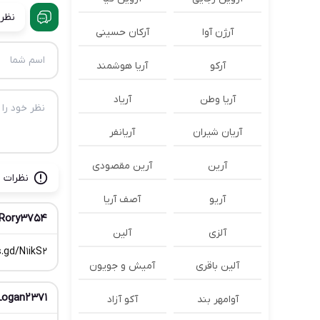
نظرا
آرژن آوا
آرکان حسینی
آرکو
آریا هوشمند
آریا وطن
آریاد
آریان شیران
آریانفر
آرین
آرین مقصودی
نظرات ب
آریو
آصف آریا
Rory3754
آلزی
آلین
.gd/N1ikS2
آلین باقری
آمیش و جویون
Logan2371
آوامهر بند
آکو آزاد