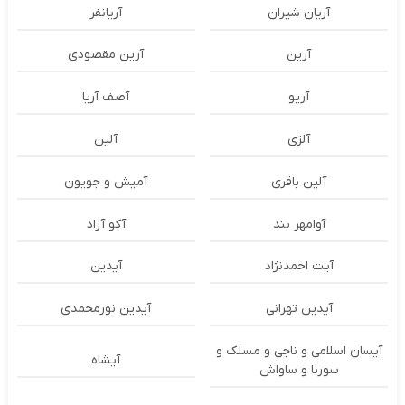
آریان شیران
آریانفر
آرین
آرین مقصودی
آریو
آصف آریا
آلزی
آلین
آلین باقری
آمیش و جویون
آوامهر بند
آکو آزاد
آیت احمدنژاد
آیدین
آیدین تهرانی
آیدین نورمحمدی
آیسان اسلامی و ناجی و مسلک و
آیشاه
سورنا و ساواش