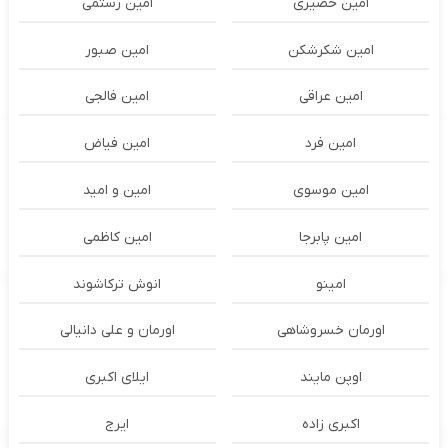
امین حصیری
امین رستمی
امین شکرشکن
امین صبور
امین عراقی
امین فالجی
امین فرد
امین فیاض
امین موسوی
امین و امید
امین پابرجا
امین کاظمی
امینو
انوش ترکاشوند
اورمان خسروشاهی
اورمان و علی دانیالی
اوپن مایند
ايلاى اكبرى
اکبری زاده
ایرج