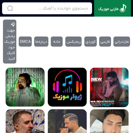
مازنی موزیک
🎧
جهت
پخش
مازندرانی
فارسی
کوردی
ریمیکس
خانه
درباره‌‌ما
DMCA
موزیک
خود
کلیک
کنید…