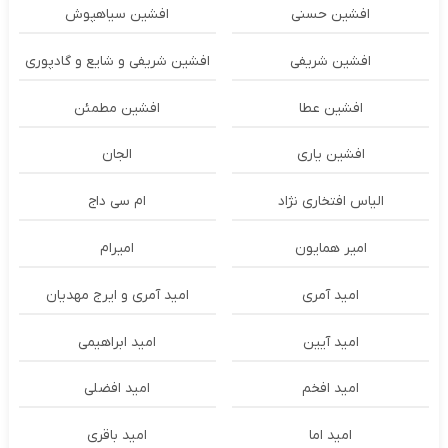
افشین حسنی
افشین سیاهپوش
افشین شریفی
افشین شریفی و شایع و گادپوری
افشین عطا
افشین مطمئن
افشین یاری
الجان
الیاس افتخاری نژاد
ام سی داج
امير همايون
اميرام
امید آمری
امید آمری و ایرج مهدیان
امید آیین
امید ابراهیمی
امید افخم
امید افضلی
امید اما
امید باقری