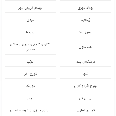
بهنام نوری
بهنام کریمی پور
بُردفرد
بیدل
بیمرز بند
بیوسا
تتلو و شایع و پوری و هادی
تاک داون
نعمتی
ترشكس بند
ترکی
تنها
تورج افرا
تورج افرا و کژال
تورنگ
تی ان تی
تیبر
تیمور نمازی
تیمور نمازی و کاوه سلطانی