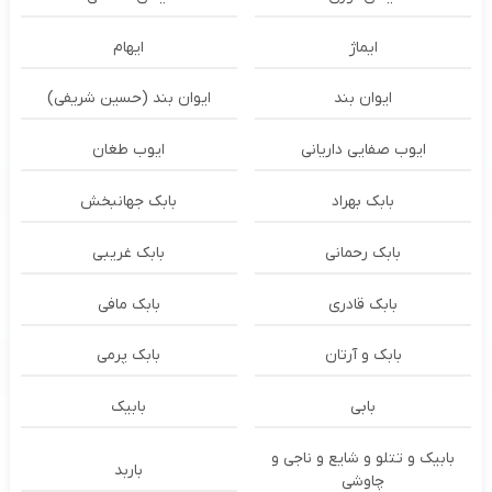
ایماژ
ایهام
ایوان بند
ایوان بند (حسین شریفی)
ایوب صفایی داریانی
ایوب طغان
بابک بهراد
بابک جهانبخش
بابک رحمانی
بابک غریبی
بابک قادری
بابک مافی
بابک و آرتان
بابک پرمی
بابی
بابیک
بابیک و تتلو و شایع و ناجی و
باربد
چاوشی