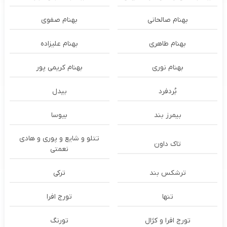
بهنام صالحانی
بهنام صفوی
بهنام طاهری
بهنام علیزاده
بهنام نوری
بهنام کریمی پور
بُردفرد
بیدل
بیمرز بند
بیوسا
تتلو و شایع و پوری و هادی
تاک داون
نعمتی
ترشكس بند
ترکی
تنها
تورج افرا
تورج افرا و کژال
تورنگ