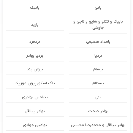
بابی
بابیک
بابیک و تتلو و شایع و ناجی و
باربد
چاوشی
بامداد صمیمی
بردفرد
بردیا
بردیا بهادر
برشام
بروان بند
بسطام
بلک اسکورپیون موزیک
بنی
بنیامین بهادری
بهادر صحت
بهادر ییلاقی
بهادر ییلاقی و محمدرضا محسنی
بهامین جوادی