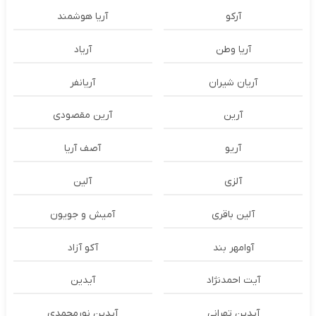
آرکو
آریا هوشمند
آریا وطن
آریاد
آریان شیران
آریانفر
آرین
آرین مقصودی
آریو
آصف آریا
آلزی
آلین
آلین باقری
آمیش و جویون
آوامهر بند
آکو آزاد
آیت احمدنژاد
آیدین
آیدین تهرانی
آیدین نورمحمدی