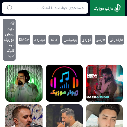
مازنی موزیک
🎧
جهت
پخش
مازندرانی
فارسی
کوردی
ریمیکس
خانه
درباره‌‌ما
DMCA
موزیک
خود
کلیک
کنید…