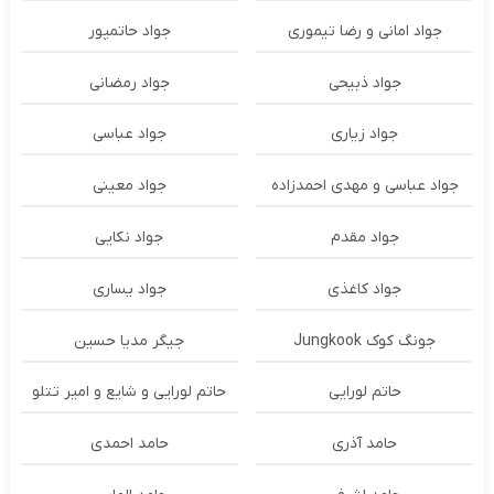
جواد امانی و رضا تیموری
جواد حاتمپور
جواد ذبیحی
جواد رمضانی
جواد زیاری
جواد عباسی
جواد عباسی و مهدی احمدزاده
جواد معینی
جواد مقدم
جواد نکایی
جواد کاغذی
جواد یساری
جونگ کوک Jungkook
جیگر مدیا حسین
حاتم لورایی
حاتم لورایی و شایع و امیر تتلو
حامد آذری
حامد احمدی