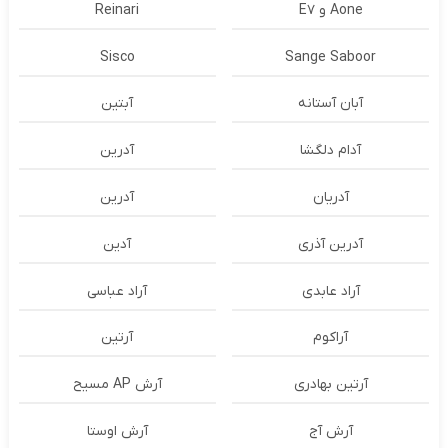
Aone و E7
Reinari
Sisco
Sange Saboor
آبان آستانه
آبتین
آدام دلگشا
آدرين
آدریان
آدرین
آدرین آذری
آدین
آراد عابدی
آراد عباسی
آراکوم
آرتین
آرتین بهادری
آرش AP مسیح
آرش آج
آرش اوستا