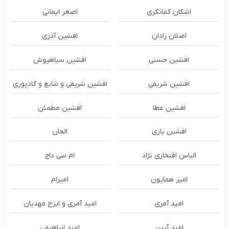
اشکان‌ کمانگری
اصغر ایمانی
اصلان رادان
افشین آذری
افشین حسنی
افشین سیاهپوش
افشین شریفی
افشین شریفی و شایع و گادپوری
افشین عطا
افشین مطمئن
افشین یاری
الجان
الیاس افتخاری نژاد
ام سی داج
امير همايون
اميرام
امید آمری
امید آمری و ایرج مهدیان
امید آیین
امید ابراهیمی