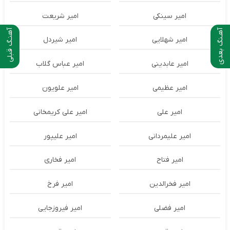
امیر سینکی
امیر شریعت
آهـنگ بعدی
آهنـگ قبلی
امیر شهلایی
امیر شیردل
امیر عابدینی
امیر عباس گلاب
امیر عظیمی
امیر علویون
امیر علی
امیر علی کریمخانی
امیر علیمردانی
امیر علیپور
امیر فتاح
امیر فخاری
امیر فخرالدین
امیر فرخ
امیر فضلی
امیر فیروزجایی