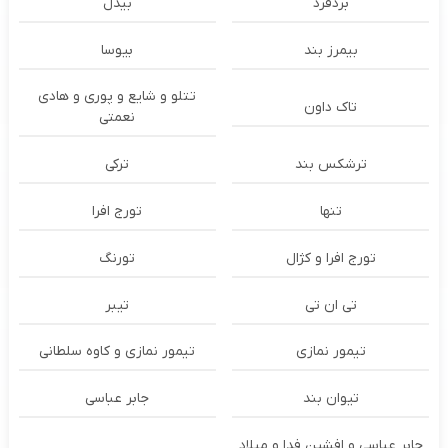
بُردفرد
بیدل
بیمرز بند
بیوسا
تتلو و شایع و پوری و هادی
تاک داون
نعمتی
ترشكس بند
ترکی
تنها
تورج افرا
تورج افرا و کژال
تورنگ
تی ان تی
تیبر
تیمور نمازی
تیمور نمازی و کاوه سلطانی
تیوان بند
جابر عباسی
جابر عباسی و افشین فدا و میلاد