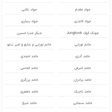
جواد مقدم
جواد نکایی
جواد کاغذی
جواد یساری
جونگ کوک Jungkook
جیگر مدیا حسین
حاتم لورایی
حاتم لورایی و شایع و امیر تتلو
حامد آذری
حامد احمدی
حامد اشرفی
حامد الماسی
حامد برادران
حامد برزگری
حامد تاجیک
حامد جعفری
حامد سنجابی
حامد شیخ