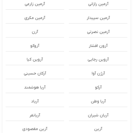
آرمین رازانی
آرمین زارعی
آرمین سپیدار
آرمین مکری
آرمین نصرتی
آرن
آرون افشار
آروکو
آروین رجایی
آروین کیا
آرژن آوا
آرکان حسینی
آرکو
آریا هوشمند
آریا وطن
آریاد
آریان شیران
آریانفر
آرین
آرین مقصودی