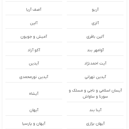
آریو
آصف آریا
آلزی
آلین
آلین باقری
آمیش و جویون
آوامهر بند
آکو آزاد
آیت احمدنژاد
آیدین
آیدین تهرانی
آیدین نورمحمدی
آیسان اسلامی و ناجی و مسلک و
آیشاه
سورنا و ساواش
آینا بند
آیهان
آیهان بزازی
آیهان و پارسیا