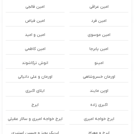
امین عراقی
امین فالجی
امین فرد
امین فیاض
امین موسوی
امین و امید
امین پابرجا
امین کاظمی
امینو
انوش ترکاشوند
اورمان خسروشاهی
اورمان و علی دانیالی
اوپن مایند
ايلاى اكبرى
اکبری زاده
ایرج
ایرج خواجه امیری
ایرج خواجه امیری و سالار عقیلی
ایرج و معراج
ایریک بویز و حسین استیری