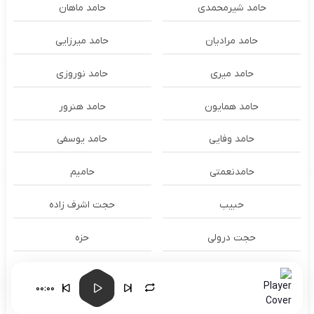
حامد شیرمحمدی
حامد ماهان
حامد مرادیان
حامد میرزایی
حامد میری
حامد نوروزی
حامد همایون
حامد هنرور
حامد وفایی
حامد یوسفی
حامدنعمتی
حامیم
حبیب
حجت اشرف زاده
حجت درولی
حزه
حسام الدين سراج
حسام الدین سراج
00:00
حسام الدین موسوی و طهمورث
حسام حیدری