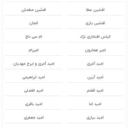
افشین عطا
افشین مطمئن
افشین یاری
الجان
الیاس افتخاری نژاد
ام سی داج
امير همايون
اميرام
امید آمری
امید آمری و ایرج مهدیان
امید آیین
امید ابراهیمی
امید افخم
امید افضلی
امید اما
امید باقری
امید بیاری
امید جعفری