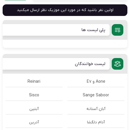
اولین نفر باشید که در مورد این موزیک نظر ارسال میکنید
پلی لیست ها
لیست خوانندگان
Aone و E7
Reinari
Sisco
Sange Saboor
آبان آستانه
آبتین
آدام دلگشا
آدرين