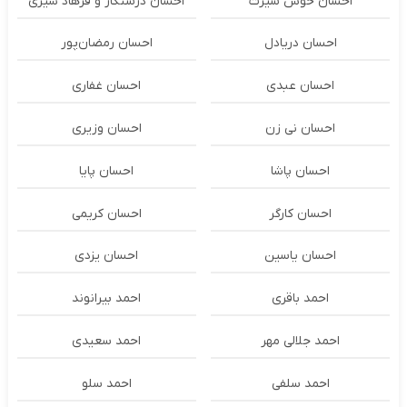
احسان خوش سیرت
احسان درستكار و فرهاد شيرى
احسان دریادل
احسان رمضان‌پور
احسان عبدی
احسان غفاری
احسان نی زن
احسان وزیری
احسان پاشا
احسان پایا
احسان کارگر
احسان کریمی
احسان یاسین
احسان یزدی
احمد باقری
احمد بیرانوند
احمد جلالی مهر
احمد سعیدی
احمد سلفی
احمد سلو