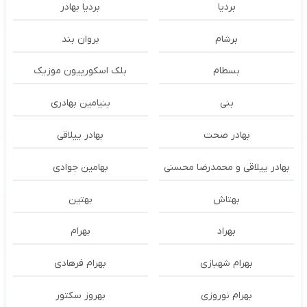
بردیا
بردیا بهادر
برشام
بروان بند
بسطام
بلک اسکورپیون موزیک
بنی
بنیامین بهادری
بهادر صحت
بهادر ییلاقی
بهادر ییلاقی و محمدرضا محسنی
بهامین جوادی
بهتاش
بهتین
بهراد
بهرام
بهرام شهبازی
بهرام فرهادی
بهرام نوروزی
بهروز سکتور