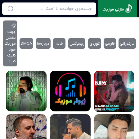
مازنی موزیک
🎧
جهت
پخش
مازندرانی
فارسی
کوردی
ریمیکس
خانه
درباره‌‌ما
DMCA
موزیک
خود
کلیک
کنید…