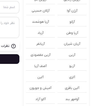
آرژن آوا
آرکان حسینی
آرکو
آریا هوشمند
آریا وطن
آریاد
آریان شیران
آریانفر
نظرات ب
آرین
آرین مقصودی
آریو
آصف آریا
آلزی
آلین
آلین باقری
آمیش و جویون
آوامهر بند
آکو آزاد