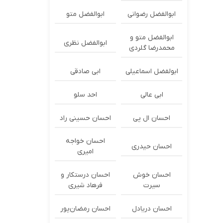
ابوالفضل رضوانی
ابوالفضل متو
ابوالفضل متو و
ابوالفضل نظری
محمدرضا گلردی
ابولفضل اسماعیلی
ابی صادقی
ابی عالی
احد سلو
احسان ال پی
احسان حسینی راد
احسان خواجه
احسان حیدری
امیری
احسان خوش
احسان درستكار و
سیرت
فرهاد شيرى
احسان دریادل
احسان رمضان‌پور