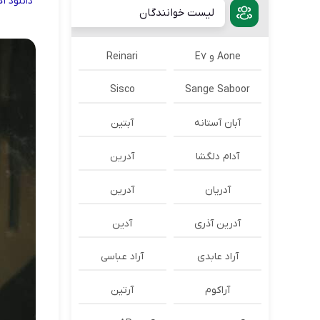
دانلود
آ
لیست خوانندگان
Aone و E7
Reinari
Sisco
Sange Saboor
آبان آستانه
آبتین
آدام دلگشا
آدرين
آدریان
آدرین
آدرین آذری
آدین
آراد عابدی
آراد عباسی
آراکوم
آرتین