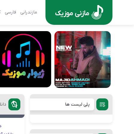
مازنی موزیک
مازندرانی
فارسی
ک
پلی لیست ها
دان
د