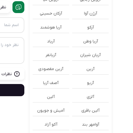
نظرا
آرژن آوا
آرکان حسینی
آرکو
آریا هوشمند
آریا وطن
آریاد
آریان شیران
آریانفر
آرین
آرین مقصودی
نظرات ب
آریو
آصف آریا
آلزی
آلین
آلین باقری
آمیش و جویون
آوامهر بند
آکو آزاد