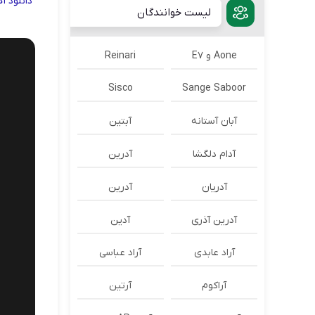
دانلود
آ
لیست خوانندگان
Aone و E7
Reinari
Sisco
Sange Saboor
آبان آستانه
آبتین
آدام دلگشا
آدرين
آدریان
آدرین
آدرین آذری
آدین
آراد عابدی
آراد عباسی
آراکوم
آرتین