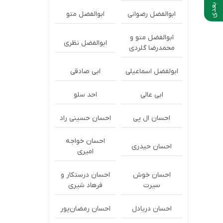
ابوالفضل رضوانی
ابوالفضل متو
ابوالفضل متو و
ابوالفضل نظری
محمدرضا گلردی
ابولفضل اسماعیلی
ابی صادقی
ابی عالی
احد سلو
احسان ال پی
احسان حسینی راد
احسان خواجه
احسان حیدری
امیری
احسان خوش
احسان درستكار و
سیرت
فرهاد شيرى
احسان دریادل
احسان رمضان‌پور