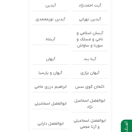
آیت احمدنژاد
آیدین
آیدین تهرانی
آیدین نورمحمدی
آیسان اسلامی و
ناجی و مسلک و
آیشاه
سورنا و ساواش
آینا بند
آیهان
آیهان بزازی
آیهان و پارسیا
ائلخان گوی سس
ابراهیم درزی حاجی
ابوالفضل اسماعیل
ابوالفضل اسماعیلی
نژاد
ابوالفضل اسماعیلی
ابوالفضل دارابی
آهـنگ بعدی
و آرتا عجمی