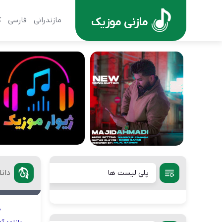
مازنی موزیک
مازندرانی
فارسی
ک
پلی لیست ها
دان
د