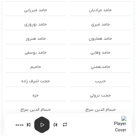
حامد مرادیان
حامد میرزایی
حامد میری
حامد نوروزی
حامد همایون
حامد هنرور
حامد وفایی
حامد یوسفی
حامدنعمتی
حامیم
حبیب
حجت اشرف زاده
حجت درولی
حزه
حسام الدين سراج
حسام الدین سراج
حسام الدین موسوی و طهمورث
حسام حیدری
00:00