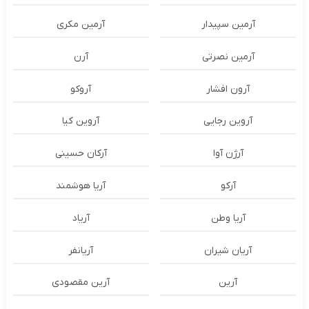
آرمین سپیدار
آرمین مکری
آرمین نصرتی
آرن
آرون افشار
آروکو
آروین رجایی
آروین کیا
آرژن آوا
آرکان حسینی
آرکو
آریا هوشمند
آریا وطن
آریاد
آریان شیران
آریانفر
آرین
آرین مقصودی