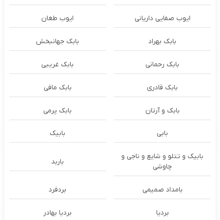
ایوب صفایی داریانی
ایوب طغان
بابک بهراد
بابک جهانبخش
بابک رحمانی
بابک غریبی
بابک قادری
بابک مافی
بابک و آرتان
بابک پرمی
بابی
بابیک
بابیک و تتلو و شایع و ناجی و
باربد
چاوشی
بامداد صمیمی
بردفرد
بردیا
بردیا بهادر