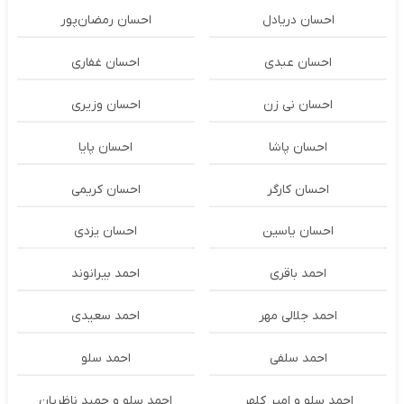
احسان دریادل
احسان رمضان‌پور
احسان عبدی
احسان غفاری
احسان نی زن
احسان وزیری
احسان پاشا
احسان پایا
احسان کارگر
احسان کریمی
احسان یاسین
احسان یزدی
احمد باقری
احمد بیرانوند
احمد جلالی مهر
احمد سعیدی
احمد سلفی
احمد سلو
احمد سلو و امیر کلهر
احمد سلو و حمید ناظریان