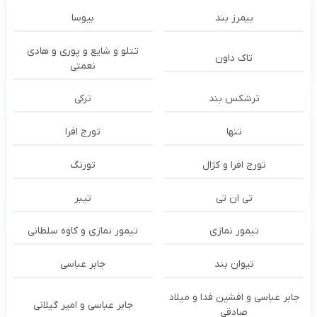
بیمرز بند
بیوسا
تتلو و شایع و پوری و هادی
تاک داون
نعمتی
ترشكس بند
ترکی
تنها
تورج افرا
تورج افرا و کژال
تورنگ
تی ان تی
تیبر
تیمور نمازی
تیمور نمازی و کاوه سلطانی
تیوان بند
جابر عباسی
جابر عباسی و افشین فدا و میلاد
جابر عباسی و امیر گیلانی
صادقی