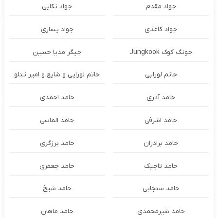
جواد مقدم
جواد نکایی
جواد کاغذی
جواد یساری
جونگ کوک Jungkook
جیگر مدیا حسین
حاتم لورایی
حاتم لورایی و شایع و امیر تتلو
حامد آذری
حامد احمدی
حامد اشرفی
حامد الماسی
حامد برادران
حامد برزگری
حامد تاجیک
حامد جعفری
حامد سنجابی
حامد شیخ
حامد شیرمحمدی
حامد ماهان