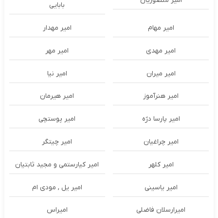
امیر منصوریان
بابایی
امیر مهام
امیر مهدار
امیر مهدی
امیر مهر
امیر میران
امیر نیا
امیر هنرآموز
امیر هیرمان
امیر پارسا دژه
امیر پوستچی
امیر چراغیان
امیر چیتگر
امیر کلهر
امیر کیارستمی و مجید ثابتیان
امیر یاسینی
امیر یل , مودی ام
امیرارسلان فاضلی
امیراس