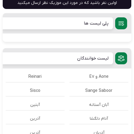
اولین نفر باشید که در مورد این موزیک نظر ارسال میکنید
پلی لیست ها
لیست خوانندگان
Aone و E7
Reinari
Sisco
Sange Saboor
آبان آستانه
آبتین
آدام دلگشا
آدرين
آدریان
آدرین