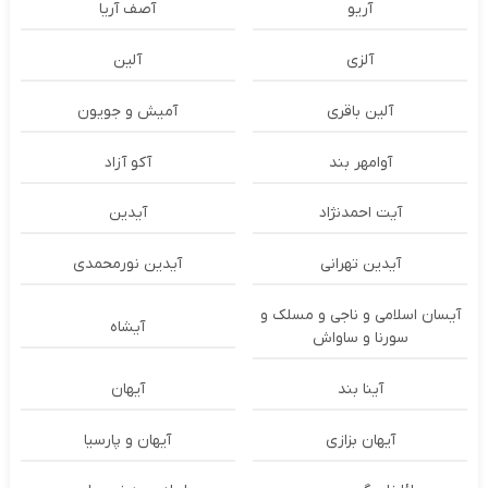
آریو
آصف آریا
آلزی
آلین
آلین باقری
آمیش و جویون
آوامهر بند
آکو آزاد
آیت احمدنژاد
آیدین
آیدین تهرانی
آیدین نورمحمدی
آیسان اسلامی و ناجی و مسلک و
آیشاه
سورنا و ساواش
آینا بند
آیهان
آیهان بزازی
آیهان و پارسیا