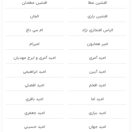
افشین عطا
افشین مطمئن
افشین یاری
الجان
الیاس افتخاری نژاد
ام سی داج
امير همايون
اميرام
امید آمری
امید آمری و ایرج مهدیان
امید آیین
امید ابراهیمی
امید افخم
امید افضلی
امید اما
امید باقری
امید بیاری
امید جعفری
امید جهان
امید حسینی