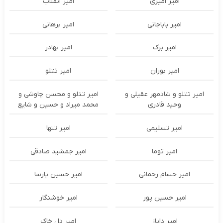
امیر امیری
امیر انقلاب
امیر باباجانی
امیر برهانی
امیر برک
امیر بهادر
امیر بوران
امیر تتلو
امیر تتلو و شادمهر عقیلی و
امیر تتلو و محسن چاوشی و
وحید قادری
محمد میراد و حسین و شایع
امیر تسلیمی
امیر تنها
امیر توما
امیر جمشید صادقی
امیر حسام رحمانی
امیر حسین پارسا
امیر حسین پور
امیر خوشنگار
امیر دایاز
امیر دل خاک