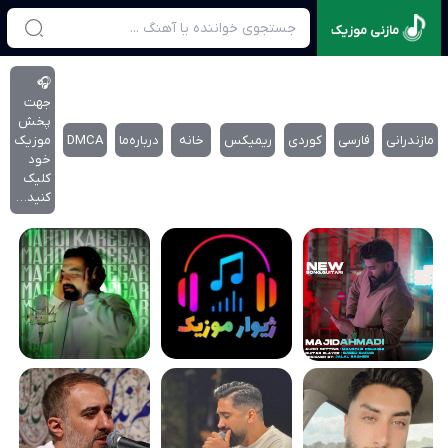
مازنی موزیک
🎧
جهت
پخش
مازندرانی
فارسی
کوردی
ریمیکس
خانه
درباره‌‌ما
DMCA
موزیک
خود
کلیک
کنید…