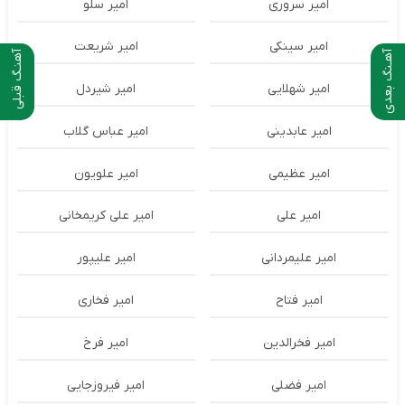
امیر سروری
امیر سلو
امیر سینکی
امیر شریعت
آهـنگ بعدی
آهنـگ قبلی
امیر شهلایی
امیر شیردل
امیر عابدینی
امیر عباس گلاب
امیر عظیمی
امیر علویون
امیر علی
امیر علی کریمخانی
امیر علیمردانی
امیر علیپور
امیر فتاح
امیر فخاری
امیر فخرالدین
امیر فرخ
امیر فضلی
امیر فیروزجایی