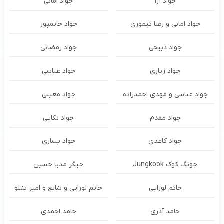
جواد آرا
جواد امانی
جواد امانی و رضا تیموری
جواد حاتمپور
جواد ذبیحی
جواد رمضانی
جواد زیاری
جواد عباسی
جواد عباسی و مهدی احمدزاده
جواد معینی
جواد مقدم
جواد نکایی
جواد کاغذی
جواد یساری
جونگ کوک Jungkook
جیگر مدیا حسین
حاتم لورایی
حاتم لورایی و شایع و امیر تتلو
حامد آذری
حامد احمدی