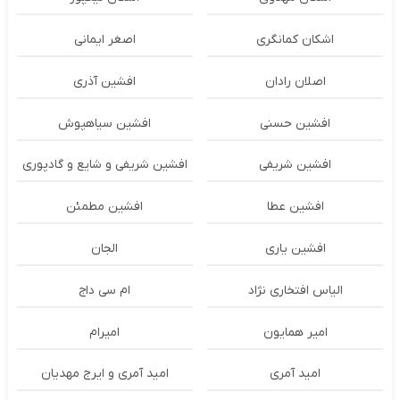
اشکان‌ کمانگری
اصغر ایمانی
اصلان رادان
افشین آذری
افشین حسنی
افشین سیاهپوش
افشین شریفی
افشین شریفی و شایع و گادپوری
افشین عطا
افشین مطمئن
افشین یاری
الجان
الیاس افتخاری نژاد
ام سی داج
امير همايون
اميرام
امید آمری
امید آمری و ایرج مهدیان