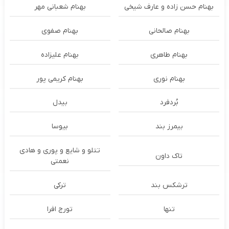
بهنام حسن زاده و عارف شیخی
بهنام شعبانی مهر
بهنام صالحانی
بهنام صفوی
بهنام طاهری
بهنام علیزاده
بهنام نوری
بهنام کریمی پور
بُردفرد
بیدل
بیمرز بند
بیوسا
تتلو و شایع و پوری و هادی
تاک داون
نعمتی
ترشكس بند
ترکی
تنها
تورج افرا