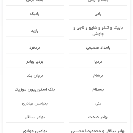
بابی
بابیک
بابیک و تتلو و شایع و ناجی و
باربد
چاوشی
بامداد صمیمی
بردفرد
بردیا
بردیا بهادر
برشام
بروان بند
بسطام
بلک اسکورپیون موزیک
بنی
بنیامین بهادری
بهادر صحت
بهادر ییلاقی
بهادر ییلاقی و محمدرضا محسنی
بهامین جوادی