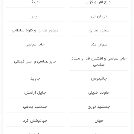
تورج افرا و کژال
تورنگ
تی ان تی
تیبر
تیمور نمازی
تیمور نمازی و کاوه سلطانی
تیوان بند
جابر عباسی
جابر عباسی و افشین فدا و میلاد
جابر عباسی و امیر گیلانی
صادقی
جالینوس
جاوید
جاوید خلیلی
جلیل آرامش
جمشید نوری
جمشید پناهی
جهان
جهانبخش کرد