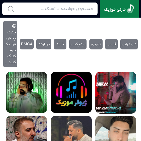
مازنی موزیک
🎧
جهت
پخش
مازندرانی
فارسی
کوردی
ریمیکس
خانه
درباره‌‌ما
DMCA
موزیک
خود
کلیک
کنید…