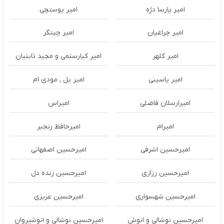
امیر پارسا دژه
امیر پوستچی
امیر چراغیان
امیر چیتگر
امیر کلهر
امیر کیارستمی و مجید ثابتیان
امیر یاسینی
امیر یل , مودی ام
امیرارسلان فاضلی
امیراس
امیرام
امیرحافظ رنجبر
امیرحسین اشرفی
امیرحسین اصفهانی
امیرحسین رزازی
امیرحسین زنده دل
امیرحسین شهسواری
امیرحسین عزیزی
امیرحسین نوشالی و انوش
امیرحسین نوشالی و انوشیروان