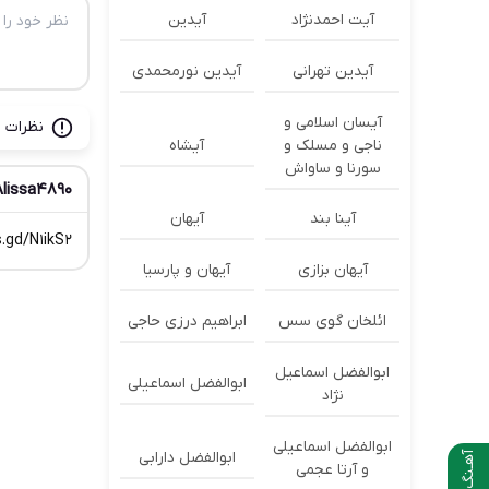
آیت احمدنژاد
آیدین
آیدین تهرانی
آیدین نورمحمدی
آیسان اسلامی و
نظرات ب
ناجی و مسلک و
آیشاه
سورنا و ساواش
Alissa4890
آینا بند
آیهان
.gd/N1ikS2
آیهان بزازی
آیهان و پارسیا
ائلخان گوی سس
ابراهیم درزی حاجی
ابوالفضل اسماعیل
ابوالفضل اسماعیلی
نژاد
ابوالفضل اسماعیلی
ابوالفضل دارابی
آهـنگ بعدی
و آرتا عجمی