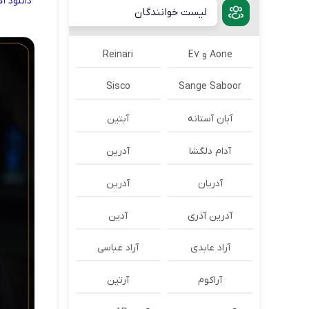
دانلود
آ
لیست خوانندگان
Aone و E7
Reinari
Sisco
Sange Saboor
آبان آستانه
آبتین
آدام دلگشا
آدرين
آدریان
آدرین
آدرین آذری
آدین
آراد عابدی
آراد عباسی
آراکوم
آرتین