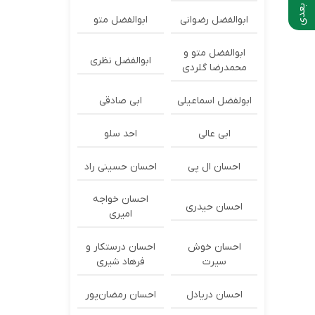
ابوالفضل رضوانی
ابوالفضل متو
ابوالفضل متو و
ابوالفضل نظری
محمدرضا گلردی
ابولفضل اسماعیلی
ابی صادقی
ابی عالی
احد سلو
احسان ال پی
احسان حسینی راد
احسان خواجه
احسان حیدری
امیری
احسان خوش
احسان درستكار و
سیرت
فرهاد شيرى
احسان دریادل
احسان رمضان‌پور