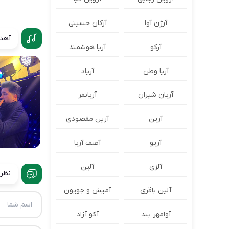
آرژن آوا
آرکان حسینی
آهنگ
آرکو
آریا هوشمند
آریا وطن
آریاد
آریان شیران
آریانفر
آرین
آرین مقصودی
آریو
آصف آریا
آلزی
آلین
نظرا
آلین باقری
آمیش و جویون
آوامهر بند
آکو آزاد