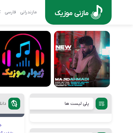
مازنی موزیک
مازندرانی
فارسی
ک
پلی لیست ها
دان
د