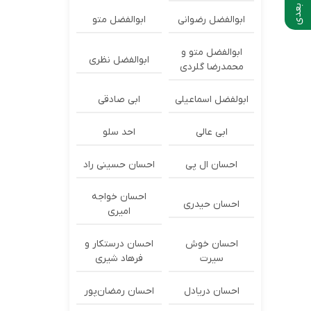
ابوالفضل رضوانی
ابوالفضل متو
ابوالفضل متو و
ابوالفضل نظری
محمدرضا گلردی
ابولفضل اسماعیلی
ابی صادقی
ابی عالی
احد سلو
احسان ال پی
احسان حسینی راد
احسان خواجه
احسان حیدری
امیری
احسان خوش
احسان درستكار و
سیرت
فرهاد شيرى
احسان دریادل
احسان رمضان‌پور