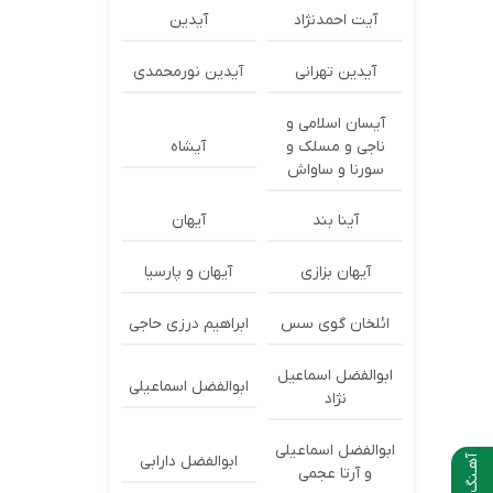
آیت احمدنژاد
آیدین
آیدین تهرانی
آیدین نورمحمدی
آیسان اسلامی و
ناجی و مسلک و
آیشاه
سورنا و ساواش
آینا بند
آیهان
آیهان بزازی
آیهان و پارسیا
ائلخان گوی سس
ابراهیم درزی حاجی
ابوالفضل اسماعیل
ابوالفضل اسماعیلی
نژاد
ابوالفضل اسماعیلی
ابوالفضل دارابی
آهـنگ بعدی
و آرتا عجمی