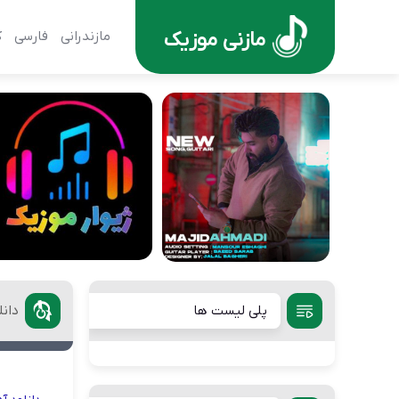
مازنی موزیک
مازندرانی
فارسی
ک
پلی لیست ها
دان