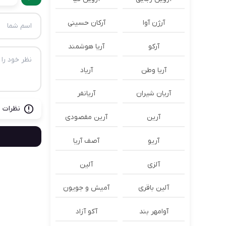
آرژن آوا
آرکان حسینی
آرکو
آریا هوشمند
آریا وطن
آریاد
آریان شیران
آریانفر
نظرات ب
آرین
آرین مقصودی
آریو
آصف آریا
آلزی
آلین
آلین باقری
آمیش و جویون
آوامهر بند
آکو آزاد