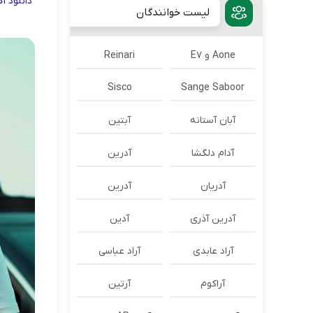
دانلود
آ
لیست خوانندگان
Aone و E7
Reinari
Sisco
Sange Saboor
آبان آستانه
آبتین
آدام دلگشا
آدرين
آدریان
آدرین
آدرین آذری
آدین
آراد عابدی
آراد عباسی
آراکوم
آرتین